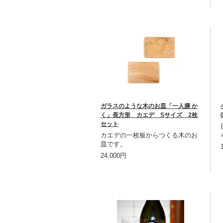
ガラスのような木のお皿「一人膳 か
く」長方形 カエデ Sサイズ 2枚
セット
カエデの一枚板からつくる木のお
皿です。
24,000円