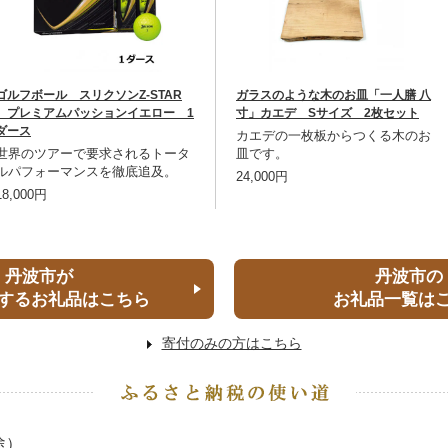
ゴルフボール スリクソンZ-STAR
ガラスのような木のお皿「一人膳 八
プレミアムパッションイエロー 1
寸」カエデ Sサイズ 2枚セット
ダース
カエデの一枚板からつくる木のお
世界のツアーで要求されるトータ
皿です。
ルパフォーマンスを徹底追及。
24,000円
18,000円
丹波市が
丹波市の
するお礼品はこちら
お礼品一覧は
寄付のみの方はこちら
途）