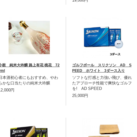
19,000円
小鼓 純米大吟醸 路上有花 桃花 72
ゴルフボール スリクソン AD S
0ml
PEED ホワイト 3ダース入り
日本酒初心者にもおすすめ、やわ
ソフトな打感と力強い飛び、優れ
らかな口当たりの純米大吟醸
たアプローチ性能で爽快なゴルフ
を! AD SPEED
12,000円
25,000円