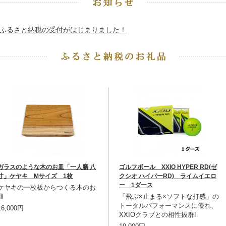
ふるさと納税の受付がはじまりました！
ガラスのような木のお皿「一人膳 八
ゴルフボール XXIO HYPER RD(ゼ
寸」ケヤキ Mサイズ 1枚
クシオ ハイパーRD) ライムイエロ
ー 1ダース
ケヤキの一枚板からつくる木のお
皿
「飛ぶ×止まる×ソフトな打感」の
トータルパフォーマンスに優れ、
16,000円
XXIOクラブとの相性抜群!