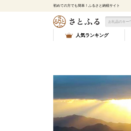
メ
初めての方でも簡単！ふるさと納税サイト
イ
ン
コ
ン
テ
人気ランキング
ン
ツ
に
ス
キ
ッ
プ