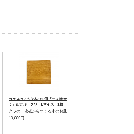
ガラスのような木のお皿「一人膳 か
く」正方形 クワ Lサイズ 1枚
クワの一枚板からつくる木のお皿
19,000円