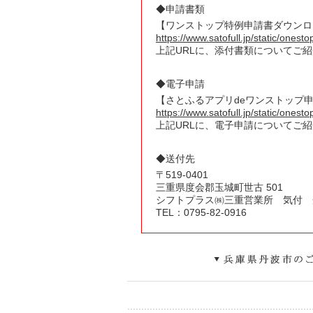
◆申請書類
【ワンストップ特例申請書ダウンロ
https://www.satofull.jp/static/onest
上記URLに、添付書類についてご
◆電子申請
【さとふるアプリdeワンストップ
https://www.satofull.jp/static/ones
上記URLに、電子申請についてご
◆送付先
〒
519
-
0401
三重県
度会郡玉城町世古
501
シフトプラス㈱三重営業所 気付 
TEL：0795-82-0916