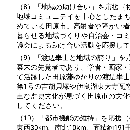
（8）「地域の助け合い」を応援（
地域コミュニテイを中心としたま
めている田原市。高齢者や障がい
暮らせる地域づくりや自治会・コ
議会による助け合い活動を応援し
（9）「渡辺崋山と地域の誇り」を
幕末の先覚者であり、学者・画家・
て活躍した田原藩ゆかりの渡辺崋山
第1号の吉胡貝塚や伊良湖東大寺瓦
重な歴史文化が息づく田原市の文化
してください。
（10）「都市機能の維持」を応援（
東西30km、南北10km、面積約191