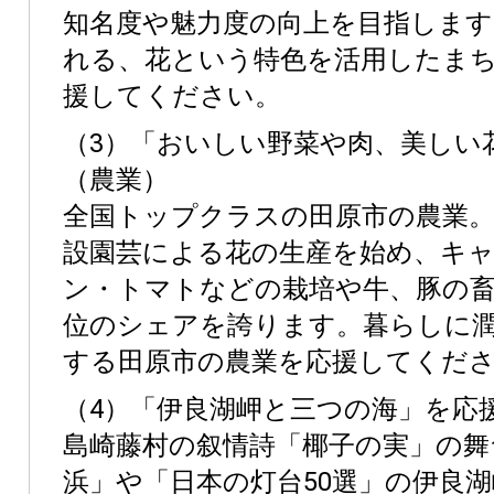
知名度や魅力度の向上を目指します
れる、花という特色を活用したま
援してください。
（3）「おいしい野菜や肉、美しい
（農業）
全国トップクラスの田原市の農業。
設園芸による花の生産を始め、キ
ン・トマトなどの栽培や牛、豚の畜
位のシェアを誇ります。暮らしに
する田原市の農業を応援してくだ
（4）「伊良湖岬と三つの海」を応
島崎藤村の叙情詩「椰子の実」の舞
浜」や「日本の灯台50選」の伊良湖