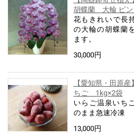
胡蝶蘭 大輪 ピン
花もきれいで長
の大輪の胡蝶蘭
ます。
30,000円
【愛知県・田原産
ちご 1kg×2袋
いらご温泉いち
のまま急速冷凍
13,000円