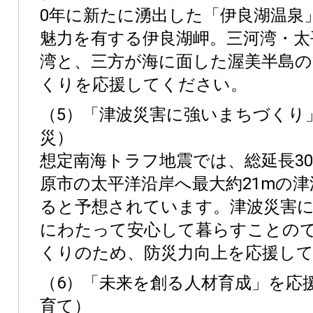
0年に新たに湧出した「伊良湖温泉
魅力を有する伊良湖岬。三河湾・太
湾と、三方が海に面した渥美半島の
くりを応援してください。
（5）「津波災害に強いまちづくり
災）
想定南海トラフ地震では、総延長30
原市の太平洋沿岸へ最大約21mの
ると予想されています。津波災害
にわたって安心して暮らすことの
くりのため、防災力向上を応援し
（6）「未来を創る人材育成」を応
育て）