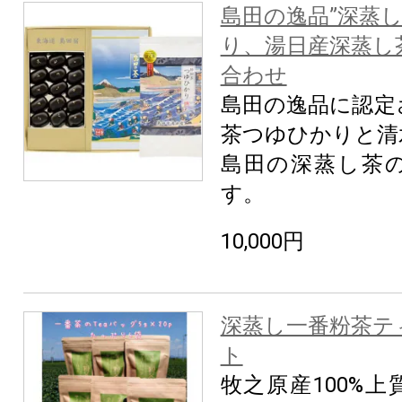
島田の逸品”深蒸
り、湯日産深蒸し
合わせ
島田の逸品に認定
茶つゆひかりと清
島田の深蒸し茶
す。
10,000円
深蒸し一番粉茶テ
ト
牧之原産100%