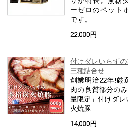
りが特長。無糖
ーゼロのペット
です。
22,000円
付けダレいらずの
三種詰合せ
創業明治22年!
肉の良質部分のみ
量限定」付けダレ
火焼豚
14,000円