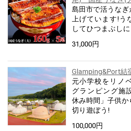
島田市で活うなぎ
上げています!う
してひつまぶしに
31,000円
Glamping&Port
元小学校をリノ
グランピング施設
休み時間」子供か
切り遊ぼう!
100,000円