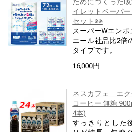
ためにつくった吸
イレットペーパー 
セット※※
スーパーWエンボ
エール社品比2倍
タイプです。
16,000円
ネスカフェ エク
コーヒー 無糖 900
4本)
すっきりとした