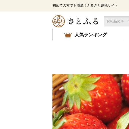
メ
初めての方でも簡単！ふるさと納税サイト
イ
ン
コ
ン
テ
人気ランキング
ン
ツ
に
ス
キ
ッ
プ