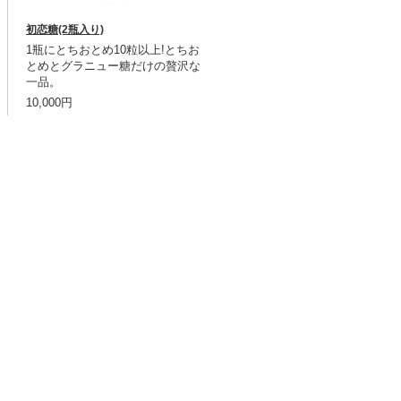
初恋糖(2瓶入り)
1瓶にとちおとめ10粒以上!とちお
とめとグラニュー糖だけの贅沢な
一品。
10,000円