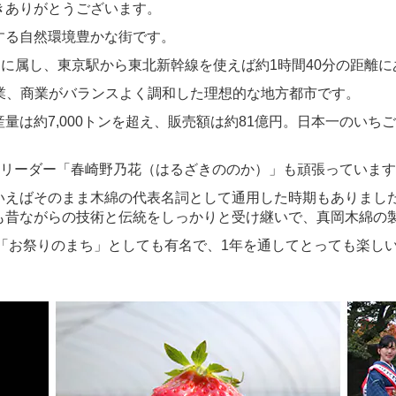
ありがとうございます。
る自然環境豊かな街です。
に属し、東京駅から東北新幹線を使えば約1時間40分の距離に
工業、商業がバランスよく調和した理想的な地方都市です。
は約7,000トンを超え、販売額は約81億円。日本一のいち
アリーダー「春崎野乃花（はるざきののか）」も頑張っていま
えばそのまま木綿の代表名詞として通用した時期もありまし
も昔ながらの技術と伝統をしっかりと受け継いで、真岡木綿の
「お祭りのまち」としても有名で、1年を通してとっても楽し