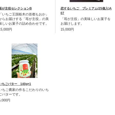
苺が主役セレクションB
恋するいちご プレミアム(25個入)A
07
「いちご王国栃木の首都もおか」
からお届けする「苺が主役」の美
「苺が主役」の美味しいお菓子を
味しいお菓子の詰め合わせです。
お届けします。
15,000円
15,000円
いちごバター 140g×1
いちご農家の作るこだわりのいち
ごバターです。
5,000円