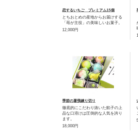
恋するいちご プレミアム15個
とちおとめの産地からお届けする
「苺が主役」の美味しいお菓子。
12,000円
季節の薯蕷練り切り
徹底的にこだわり抜いた餡子の上
品な口溶けは圧倒的な人気を誇り
ます。
18,000円