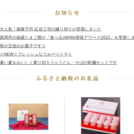
大人気！御菓子司 紅谷三宅の練り切りが登場しました
真岡市の箱庭たまご茜が「食べるJAPAN美味アワード2022」を受賞し
苺が主役のお菓子です☆
☆NEW☆フレッシュなフルーツトマト
暑い夏をおいしく乗り切ろう☆うどん・そばの乾麺セットです