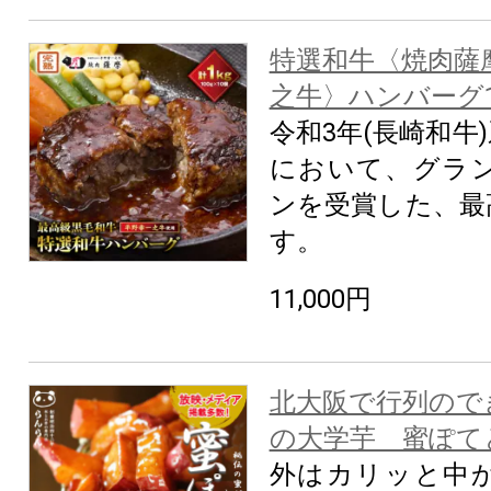
特選和牛〈焼肉薩
之牛〉ハンバーグ1
令和3年(長崎和牛
において、グラ
ンを受賞した、最
す。
11,000円
北大阪で行列ので
の大学芋 蜜ぽてと (
外はカリッと中