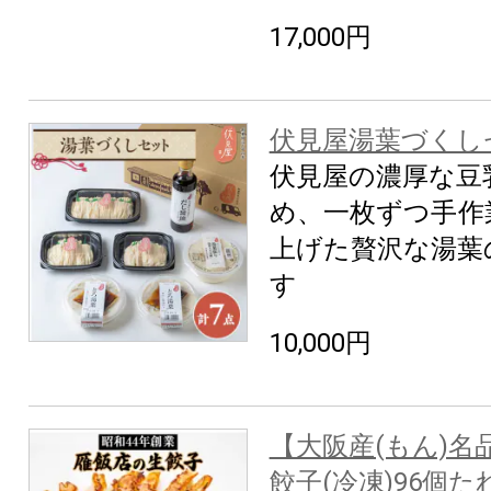
17,000円
伏見屋湯葉づくし
伏見屋の濃厚な豆
め、一枚ずつ手作
上げた贅沢な湯葉
す
10,000円
【大阪産(もん)名
餃子(冷凍)96個た