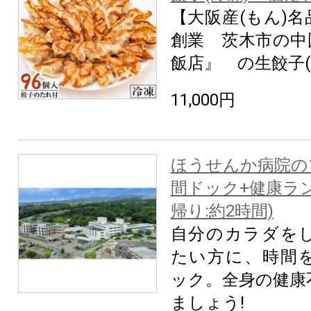
【大阪産(もん)名
創業 茨木市の中
飯店』 の生餃子(
11,000円
ほうせんか病院の
間ドック+健康ラ
帰り:約2時間)
自分のカラダを
たい方に、時間
ック。全身の健康
ましょう!