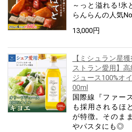
～っと溢れる!氷
らんらんの人気No.
13,000円
【ミシュラン星獲
ストラン愛用】高
ジュース100%オ
00ml
国際線『ファー
も採用されるほ
が特徴。そのま
やパスタにも◎