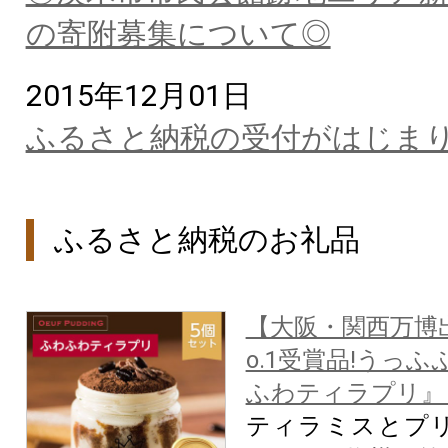
の寄附募集について◎
2015年12月01日
ふるさと納税の受付がはじま
ふるさと納税のお礼品
【大阪・関西万博
o.1受賞品!うっ
ふわティラプリ』
ティラミスとプ