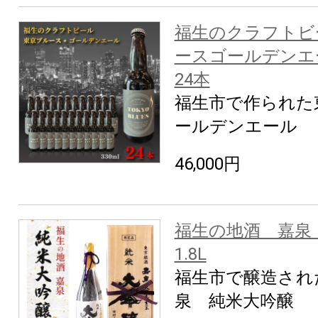
福生のクラフトビ
ースゴールデンエ
24本
福生市で作られた
ールデンエール
46,000円
福生の地酒 嘉
1.8L
福生市で醸造され
泉 純米大吟醸