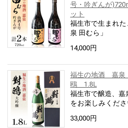
号・吟ぎんが)72
ット
福生市で生まれた
泉 田むら」
14,000円
福生の地酒 嘉泉
鴎 1.8L
福生市で醸造、嘉
をお楽しみくださ
33,000円