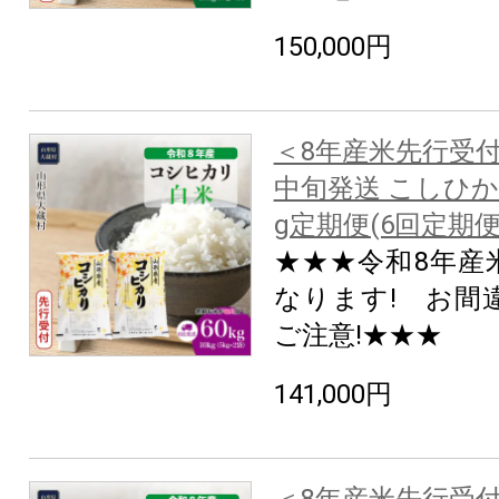
150,000円
＜8年産米先行受付
中旬発送 こしひか
g定期便(6回定期
★★★令和8年産
なります! お間
ご注意!★★★
141,000円