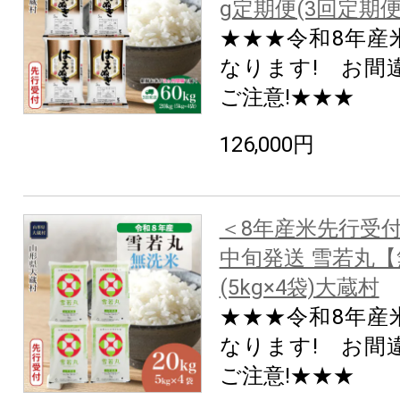
g定期便(3回定期
★★★令和8年産
なります! お間
ご注意!★★★
126,000円
＜8年産米先行受付
中旬発送 雪若丸【
(5kg×4袋)大蔵村
★★★令和8年産
なります! お間
ご注意!★★★