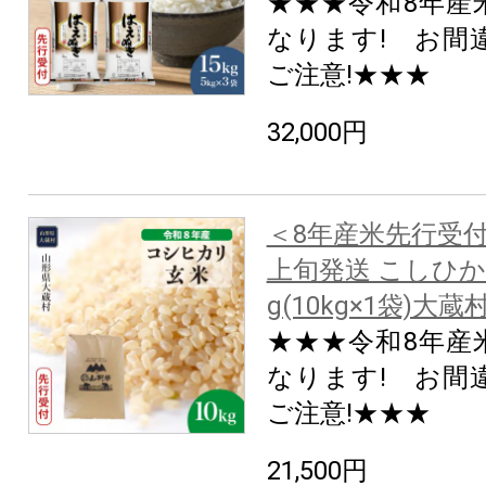
★★★令和8年産
なります! お間
ご注意!★★★
32,000円
＜8年産米先行受付
上旬発送 こしひか
g(10kg×1袋)大蔵
★★★令和8年産
なります! お間
ご注意!★★★
21,500円