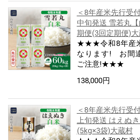
＜8年産米先行受付
中旬発送 雪若丸【
期便(3回定期便)
★★★令和8年産
なります! お間
ご注意!★★★
138,000円
＜8年産米先行受付
上旬発送 はえぬき
(5kg×3袋)大蔵村