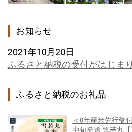
お知らせ
2021年10月20日
ふるさと納税の受付がはじま
ふるさと納税のお礼品
＜8年産米先行受付
中旬発送 雪若丸【玄