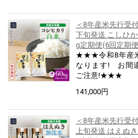
＜8年産米先行受付
下旬発送 こしひか
g定期便(6回定期
★★★令和8年産
なります! お間
ご注意!★★★
141,000円
＜8年産米先行受付
上旬発送 はえぬき