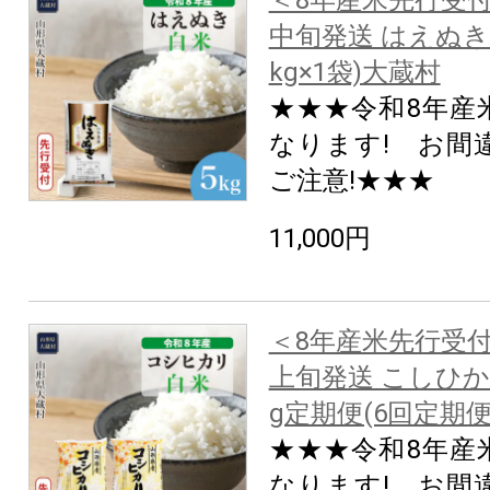
＜8年産米先行受付
中旬発送 はえぬき【
kg×1袋)大蔵村
★★★令和8年産
なります! お間
ご注意!★★★
11,000円
＜8年産米先行受付
上旬発送 こしひか
g定期便(6回定期
★★★令和8年産
なります! お間