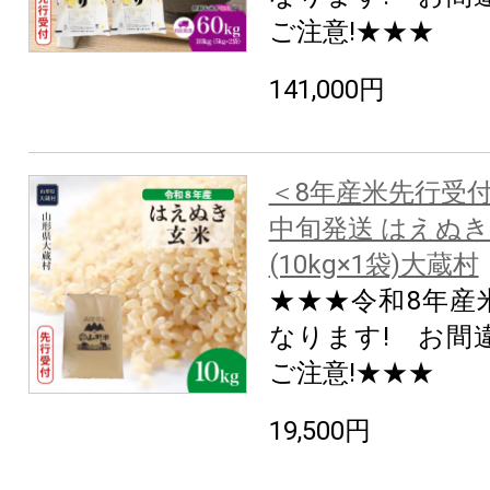
ご注意!★★★
141,000円
＜8年産米先行受付
中旬発送 はえぬき
(10kg×1袋)大蔵村
★★★令和8年産
なります! お間
ご注意!★★★
19,500円