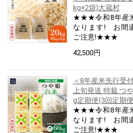
kg×2袋)大蔵村
★★★令和8年産
なります! お間
ご注意!★★★
42,500円
＜8年産米先行受付
上旬発送 特栽 つ
g定期便(3回定期
★★★令和8年産
なります! お間
ご注意!★★★