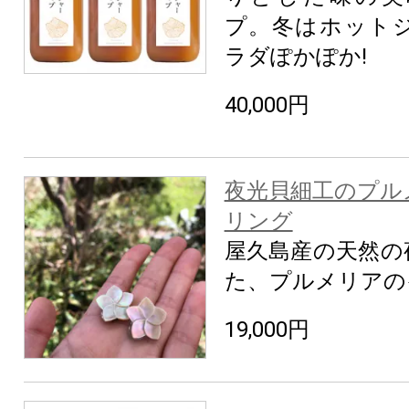
プ。冬はホット
ラダぽかぽか!
40,000円
夜光貝細工のプル
リング
屋久島産の天然の
た、プルメリアの
19,000円