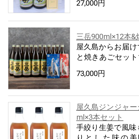
27,000円
三岳900ml×12
屋久島からお届け
と焼きあごセット
73,000円
屋久島ジンジャーシ
ml×3本セット
手絞り生姜で風味
りとした味の美