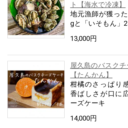
ト【海水で冷凍】
地元漁師が獲った
gと「いそもん」2
13,000円
屋久島のバスクチ
【たんかん】
柑橘のさっぱり
香ばしさが口に
ーズケーキ
14,000円