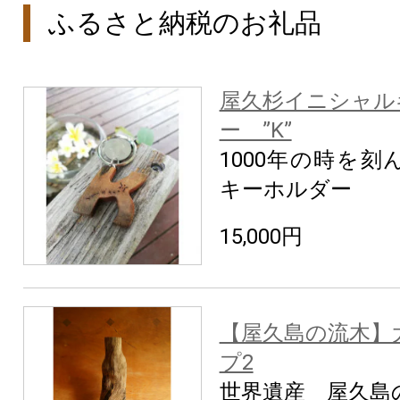
ふるさと納税のお礼品
屋久杉イニシャル
ー ”K”
1000年の時を
キーホルダー
15,000円
【屋久島の流木】
プ2
世界遺産 屋久島