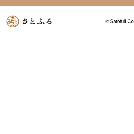
©
Satofull Co.