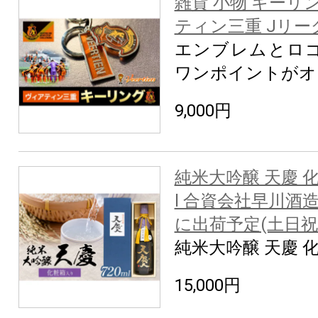
雑貨 小物 キーリン
ティン三重 Jリー
エンブレムとロ
ワンポイントがオ
9,000円
純米大吟醸 天慶 化
l 合資会社早川酒
に出荷予定(土日祝
純米大吟醸 天慶 
15,000円