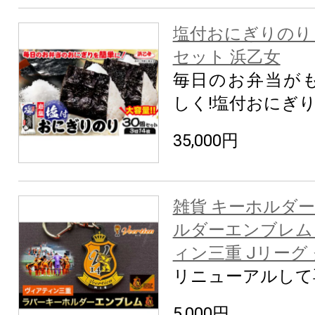
塩付おにぎりのり 3
セット 浜乙女
毎日のお弁当が
しく!塩付おにぎ
35,000円
雑貨 キーホルダー
ルダーエンブレム 
ィン三重 Jリーグ
リニューアルして
5,000円