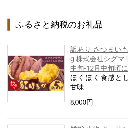
ふるさと納税のお礼品
訳あり さつまいも
g 株式会社シグマ
中旬-12月中旬頃
ほくほく食感と
甘味
8,000円