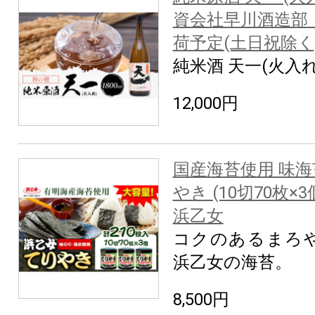
資会社早川酒造部
荷予定(土日祝除く
純米酒 天一(火入れ
12,000円
国産海苔使用 味海
やき (10切70枚×3
浜乙女
コクのあるまろ
浜乙女の海苔。
8,500円