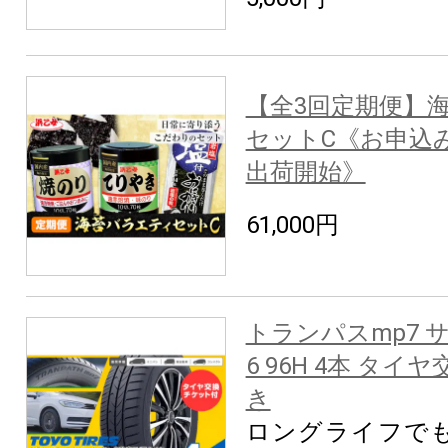
【全3回定期便】
セットC《お申込
出荷開始》
61,000円
トランパスmp7 サイ
6 96H 4本 タ
き
ロングライフで