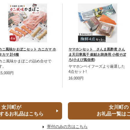
カニ風味かまぼこセット カニカマ ホ
ヤマホンセット さんま黒酢煮 さん
タカマ 計4種
ま天日寒風干 銀鮭お刺身用 小桜そぼ
ろ(小えび風佃煮)
カニ風味かまぼこの詰め合せで
す。
ヤマホンベイフーズより厳選した
4点セット!
15,000円
16,000円
女川町が
女川町の
するお礼品はこちら
お礼品一覧は
寄付のみの方はこちら