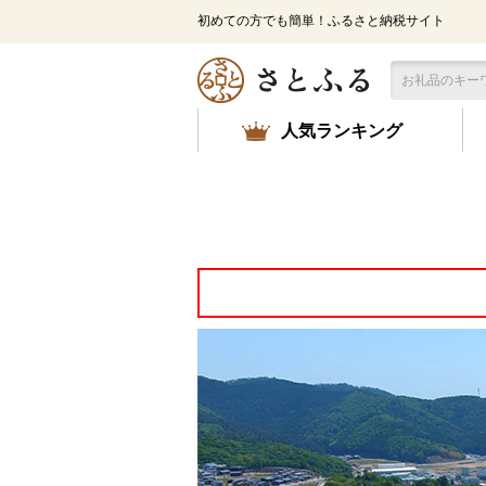
メ
初めての方でも簡単！ふるさと納税サイト
イ
ン
コ
ン
テ
人気ランキング
ン
ツ
に
ス
キ
ッ
プ