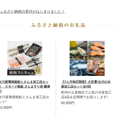
ふるさと納税の受付がはじまりました！
女川産養殖銀鮭とさんま加工品セッ
【3ヵ月毎定期便】大定番!女川の水
ト スモーク銀鮭 さんますり身 糠漬
産加工品セット全4回
け
町内の土産物店で人気の水産加工
女川産養殖銀鮭とさんま加工品セ
品4品を定期便でお送りします!
ット!
60,000円
16,000円