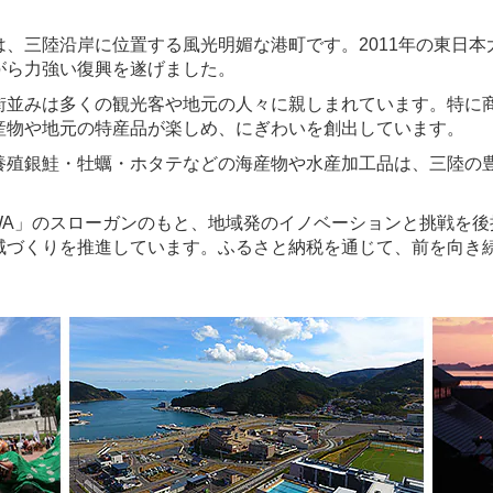
、三陸沿岸に位置する風光明媚な港町です。2011年の東日本
がら力強い復興を遂げました。
並みは多くの観光客や地元の人々に親しまれています。特に
産物や地元の特産品が楽しめ、にぎわいを創出しています。
殖銀鮭・牡蠣・ホタテなどの海産物や水産加工品は、三陸の
AWA」のスローガンのもと、地域発のイノベーションと挑戦を
域づくりを推進しています。ふるさと納税を通じて、前を向き