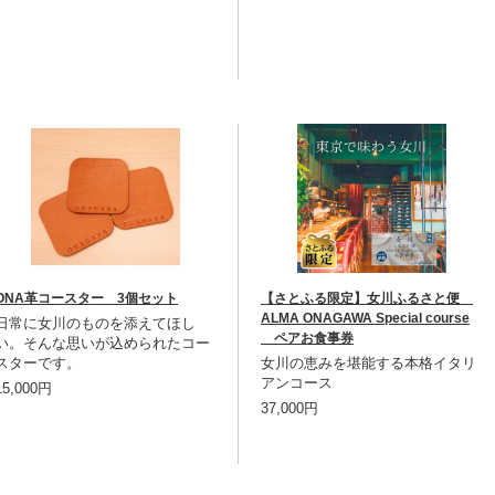
ONA革コースター 3個セット
【さとふる限定】女川ふるさと便
ALMA ONAGAWA Special course
日常に女川のものを添えてほし
ペアお食事券
い。そんな思いが込められたコー
スターです。
女川の恵みを堪能する本格イタリ
アンコース
15,000円
37,000円