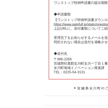
ワンストップ特例申請書の提出期限
◆申請書類
【ワンストップ特例申請書ダウンロ
https://www.satofull.jp/static/onest
上記URLに、添付書類についてご
受理完了をお知らせするメールを送
同封されない場合は送付を省略させ
◆送付先
〒
986
-
2265
宮城県
牡鹿郡女川町女川
一丁目１番
女川町地域イノベーション推進課
TEL：0225-54-3131