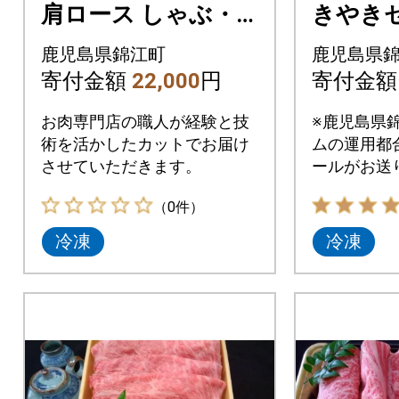
肩ロース しゃぶ・
きやきセッ
すき肉 500g (No.20
007-1) 
鹿児島県錦江町
鹿児島県
03-1)
寄付金額
22,000
円
寄付金
お肉専門店の職人が経験と技
※鹿児島県
術を活かしたカットでお届け
ムの運用都
させていただきます。
ールがお送
らかじめご
（0件）
ようお願い
冷凍
冷凍