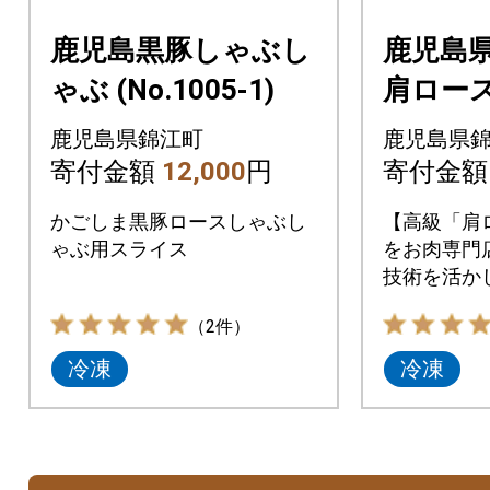
鹿児島黒豚しゃぶし
鹿児島県
ゃぶ (No.1005-1)
肩ロー
き600
鹿児島県錦江町
鹿児島県
スしゃぶ
寄付金額
12,000
円
寄付金
(No.303
かごしま黒豚ロースしゃぶし
【高級「肩
ゃぶ用スライス
をお肉専門
技術を活か
けさせてい
（2件）
冷凍
冷凍