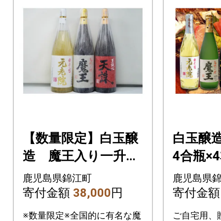
【数量限定】白玉醸
白玉醸
造 魔王入り一升瓶
4合瓶×
3本セット(No.3050-
(No.206
鹿児島県錦江町
鹿児島県
3)
寄付金額
38,000
円
寄付金
※数量限定※全国的に有名な魔
ご自宅用、