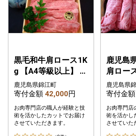
黒毛和牛肩ロース1K
鹿児島県
g 【A4等級以上】 N
肩ロース
o.4016-1
すき 1.2K
鹿児島県錦江町
鹿児島県
0-1)
寄付金額
42,000
円
寄付金
お肉専門店の職人が経験と技
お肉専門店
術を活かしたカットでお届け
術を活かし
させていただきます。
させていた