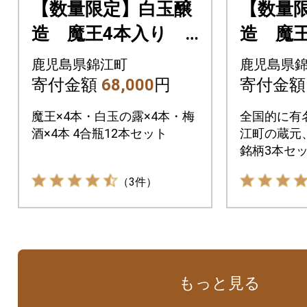
【数量限定】白玉醸
【数量
造 魔王4本入り
造 魔
人気銘柄12本セット
ット(4合
鹿児島県錦江町
鹿児島県
(4合瓶)No.6008-2
-3
寄付金額
68,000
円
寄付金
魔王×4本・白玉の露×4本・梅
全国的に有
酒×4本 4合瓶12本セット
江町の蔵元
銘柄3本セ
お届けいた
（3件）
もっと見る