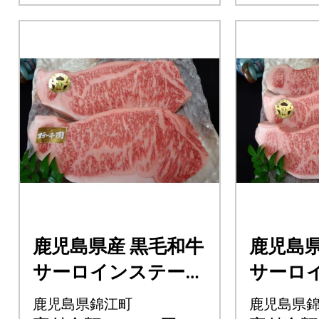
鹿児島県産 黒毛和牛
鹿児島県
サーロインステーキ
サーロ
(No.2005-1)
(No.303
鹿児島県錦江町
鹿児島県