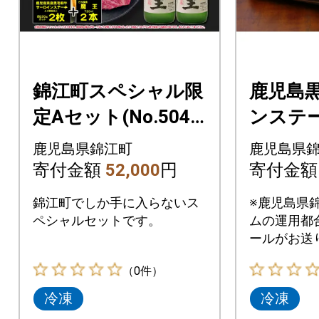
錦江町スペシャル限
鹿児島
定Aセット(No.5048
ンステー
-1)
00g×2P 
鹿児島県錦江町
鹿児島県
寄付金額
52,000
円
寄付金
錦江町でしか手に入らないス
※鹿児島県
ペシャルセットです。
ムの運用都
ールがお送
らかじめご
（0件）
ようお願い
冷凍
冷凍