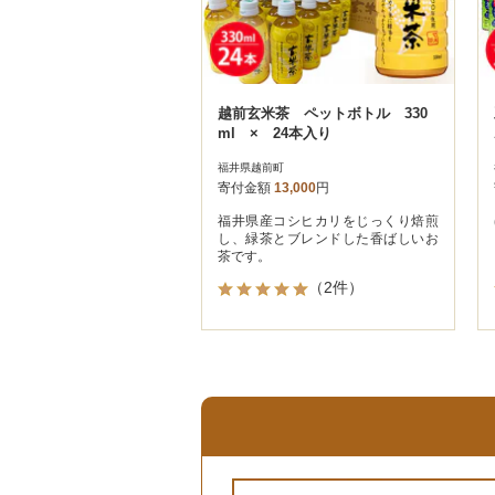
越前玄米茶 ペットボトル 330
ml × 24本入り
福井県越前町
寄付金額
13,000
円
福井県産コシヒカリをじっくり焙煎
し、緑茶とブレンドした香ばしいお
茶です。
（2件）