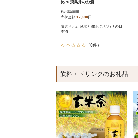
比べ 飛鳥井のお酒
福井県越前町
寄付金額
12,000
円
厳選された酒米と銘水 こだわりの日
本酒
（0件）
飲料・ドリンクのお礼品