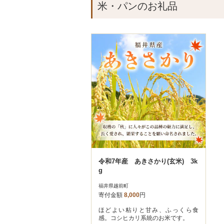
米・パンのお礼品
令和7年産 あきさかり(玄米) 3k
g
福井県越前町
寄付金額
8,000
円
ほどよい粘りと甘み、ふっくら食
感。コシヒカリ系統のお米です。