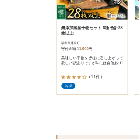
無添加国産干物セット 6種 合計28
枚以上!
福井県越前町
寄付金額
11,000
円
美味しい干物を皆様に召し上がって
欲しい!訳ありですが味には自信あり!
（11件）
冷凍