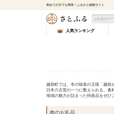
メ
初めての方でも簡単！ふるさと納税サイト
イ
ン
コ
ン
テ
人気ランキング
ン
ツ
に
ス
キ
ッ
プ
越前町では、冬の味覚の王様「越前
日本六古窯の一つに数えられる、素
地域の魅力が詰まった特産品をぜひ
肉のお礼品