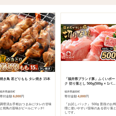
焼き鳥 若どりもも タレ焼き 15本
「福井県ブランド豚」ふくいポー
ク 切り落とし 500g(500g × 1パッ
ク)
福井県越前町
福井県越前町
寄付金額
6,000
円
寄付金額
4,000
円
調理済お手軽おつまみに!タレの甘味
『お試しパック』 500g 普段のお
と焼鳥の旨味がビールにマッチ!
理に使いやすい!旨味のある切り落
しです。