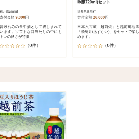
吟醸720ml)セット
福井県越前町
福井県越前町
寄付金額
9,000
円
寄付金額
26,000
円
普段呑みの食中酒として親しまれて
日本六古窯「越前焼」と越前町地
います。ソフトな口当たりの中にも
「飛鳥井(あすかい)」をセットで楽
キレの良さが特徴
めます。
（0件）
（0件）