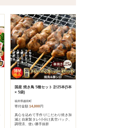
国産 焼き鳥 5種セット 計25本(5本
× 5袋)
福井県越前町
寄付金額
14,000
円
料
真心を込めて手作り!こだわり焼き加
と
減と自家製タレ!小分け真空パック、
調理済、使い勝手抜群