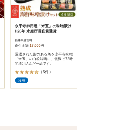
永平寺御用達「米五」の味噌漬け
H26年 水産庁長官賞受賞
福井県越前町
寄付金額
17,000
円
。
厳選された脂のある魚を永平寺味噌
、
「米五」の白粒味噌に、低温で72時
間漬け込んだ一品です。
（3件）
冷凍