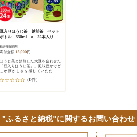
豆入りほうじ茶 越前茶 ペット
ボトル 330ml × 24本入り
福井県越前町
寄付金額
13,000
円
ほうじ茶と焙煎した大豆を合わせた
「豆入りほうじ茶」。風味豊かでど
こか懐かしさを感じていただけま
す。
（0件）
"ふるさと納税"に関するお問い合わせ