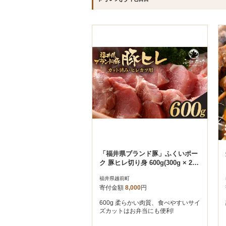
「福井県ブランド豚」ふくいポー
ク 豚ヒレ切り身 600g(300g × 2パ
ック)
福井県越前町
寄付金額
8,000
円
600g 柔らかい肉質、食べやすいサイ
ズカットはお弁当にも便利!