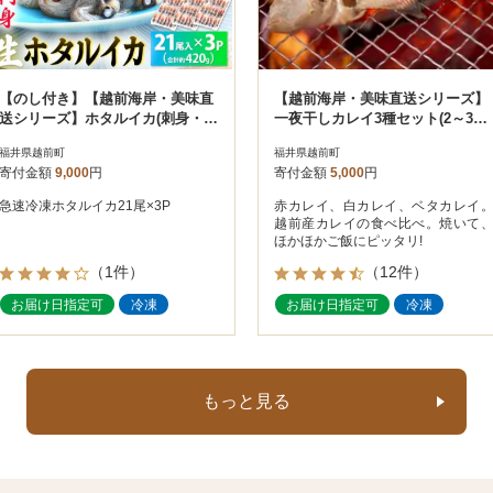
【のし付き】【越前海岸・美味直
【越前海岸・美味直送シリーズ】
送シリーズ】ホタルイカ(刺身・し
一夜干しカレイ3種セット(2～3尾
ゃぶしゃぶ用) 約420g
入り3パック)
福井県越前町
福井県越前町
寄付金額
9,000
円
寄付金額
5,000
円
急速冷凍ホタルイカ21尾×3P
赤カレイ、白カレイ、ベタカレイ
越前産カレイの食べ比べ。焼いて
ほかほかご飯にピッタリ!
（1件）
（12件）
お届け日指定可
冷凍
お届け日指定可
冷凍
もっと見る