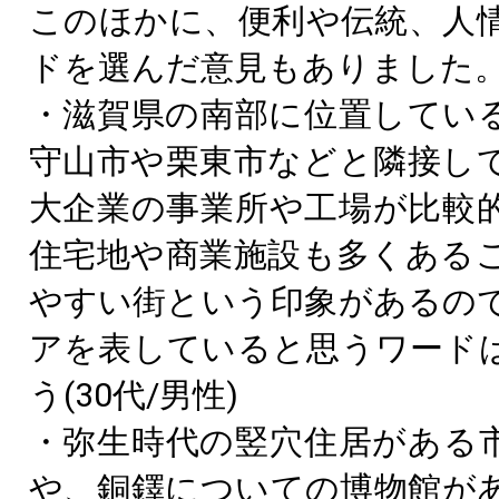
このほかに、便利や伝統、人
ドを選んだ意見もありました
・滋賀県の南部に位置してい
守山市や栗東市などと隣接し
大企業の事業所や工場が比較
住宅地や商業施設も多くある
やすい街という印象があるの
アを表していると思うワード
う(30代/男性)
・弥生時代の竪穴住居がある
や、銅鐸についての博物館が