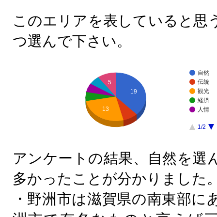
このエリアを表していると思
つ選んで下さい。
自然
伝統
5
観光
19
経済
13
人情
1/2
アンケートの結果、自然を選
多かったことが分かりました
・野洲市は滋賀県の南東部に