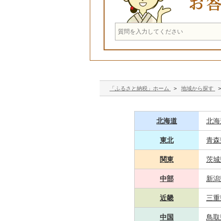
「ふるさと納税」ホーム
>
地域から探す
北海道
北海
東北
青森
関東
茨城
中部
新潟
近畿
三重
中国
鳥取