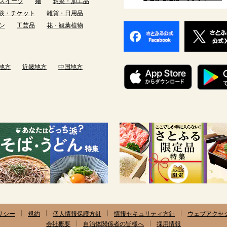
スイーツ
麺
惣菜・加工品
験・チケット
雑貨・日用品
ン
工芸品
花・観葉植物
地方
近畿地方
中国地方
リシー
規約
個人情報保護方針
情報セキュリティ方針
ウェブアクセ
会社概要
自治体関係者の皆様へ
採用情報