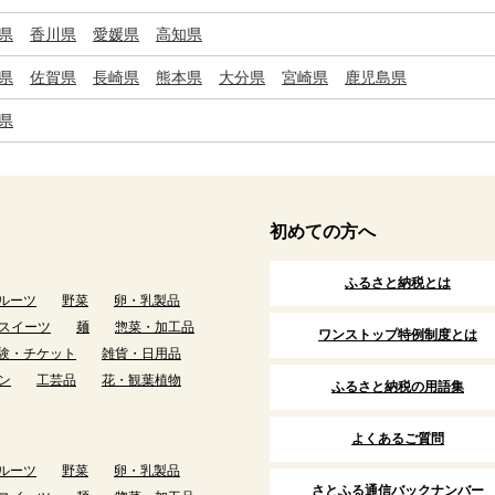
県
香川県
愛媛県
高知県
県
佐賀県
長崎県
熊本県
大分県
宮崎県
鹿児島県
県
初めての方へ
ふるさと納税とは
ルーツ
野菜
卵・乳製品
スイーツ
麺
惣菜・加工品
ワンストップ特例制度とは
験・チケット
雑貨・日用品
ン
工芸品
花・観葉植物
ふるさと納税の用語集
よくあるご質問
ルーツ
野菜
卵・乳製品
さとふる通信バックナンバー