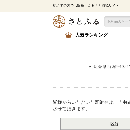
メ
初めての方でも簡単！ふるさと納税サイト
イ
ン
コ
ン
テ
人気ランキング
ン
ツ
に
ス
キ
ッ
プ
皆様からいただいた寄附金は、「由
させて頂きます。
区分