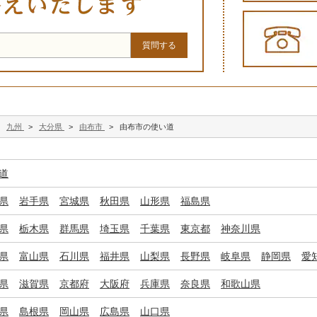
>
九州
>
大分県
>
由布市
>
由布市の使い道
道
県
岩手県
宮城県
秋田県
山形県
福島県
県
栃木県
群馬県
埼玉県
千葉県
東京都
神奈川県
県
富山県
石川県
福井県
山梨県
長野県
岐阜県
静岡県
愛
県
滋賀県
京都府
大阪府
兵庫県
奈良県
和歌山県
県
島根県
岡山県
広島県
山口県