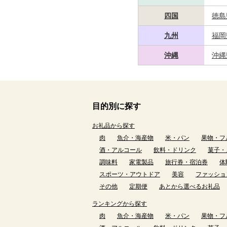
四国
徳島
九州
福岡
沖縄
沖縄
目的別に探す
お礼品から探す
肉
魚介・海産物
米・パン
果物・フ
酒・アルコール
飲料・ドリンク
菓子・
調味料
家電製品
旅行券・宿泊券
体
スポーツ・アウトドア
美容
ファッショ
その他
定期便
あとから選べるお礼品
ランキングから探す
肉
魚介・海産物
米・パン
果物・フ