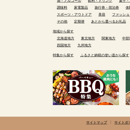
酒・アルコール
飲料・ドリンク
菓子・
調味料
家電製品
旅行券・宿泊券
体
スポーツ・アウトドア
美容
ファッショ
その他
定期便
あとから選べるお礼品
地域から探す
北海道地方
東北地方
関東地方
中部
四国地方
九州地方
特集から探す
ふるさと納税の使い道から探す
サイトマップ
サイトポ