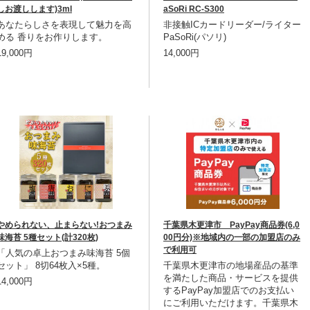
しお渡しします)3ml
aSoRi RC-S300
あなたらしさを表現して魅力を高
非接触ICカードリーダー/ライター
める 香りをお作りします。
PaSoRi(パソリ)
19,000円
14,000円
やめられない、止まらない!おつまみ
千葉県木更津市 PayPay商品券(6,0
味海苔 5種セット(計320枚)
00円分)※地域内の一部の加盟店のみ
で利用可
「人気の卓上おつまみ味海苔 5個
セット」 8切64枚入×5種。
千葉県木更津市の地場産品の基準
を満たした商品・サービスを提供
14,000円
するPayPay加盟店でのお支払い
にご利用いただけます。千葉県木