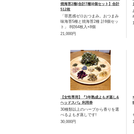
焼海苔2種(合計7種)8個セット】合計
512枚
「罪悪感ゼロおつまみ。おつまみ
味海苔5種と焼海苔2種 計8個セッ
ト」 8切64枚入×8個
21,000円
【女性専用】『3年熟成よもぎ蒸し&
ヘッドスパ』利用券
30種類以上のハーブから香りを選
べるよもぎ蒸しです!
30,000円