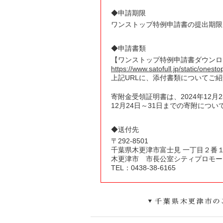
◆申請期限
ワンストップ特例申請書の提出期限
◆申請書類
【ワンストップ特例申請書ダウンロ
https://www.satofull.jp/static/onest
上記URLに、添付書類についてご
寄附金受領証明書は、2024年12
12月24日～31日までの寄附につい
◆送付先
〒
292
-
8501
千葉県
木更津市富士見
一丁目２番
木更津市 市長公室シティプロモー
TEL：0438-38-6165