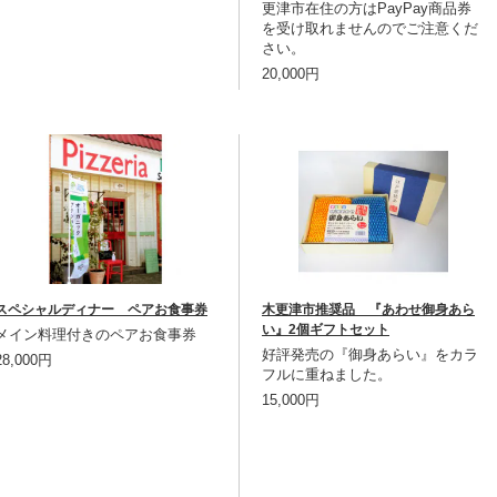
更津市在住の方はPayPay商品券
を受け取れませんのでご注意くだ
さい。
20,000円
スペシャルディナー ペアお食事券
木更津市推奨品 『あわせ御身あら
い』2個ギフトセット
メイン料理付きのペアお食事券
好評発売の『御身あらい』をカラ
28,000円
フルに重ねました。
15,000円