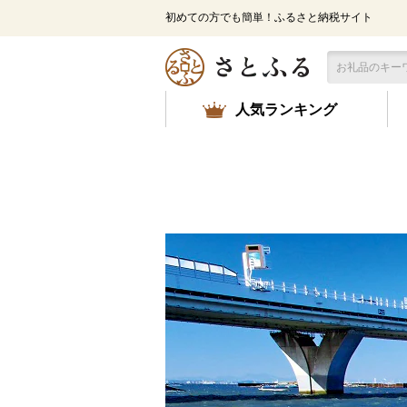
メ
初めての方でも簡単！ふるさと納税サイト
イ
ン
コ
ン
テ
人気ランキング
ン
ツ
に
ス
キ
ッ
プ