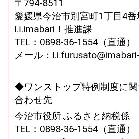
〒
794
-
8511
愛媛県
今治市別宮町1丁目4番
i.i.imabari！推進課
TEL：0898-36-1554（直通）
メール：i.i.furusato@imabari-c
◆ワンストップ特例制度に関
合わせ先
今治市役所 ふるさと納税係
TEL：0898-36-1554（直通）