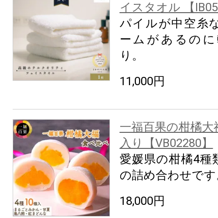
イスタオル 【IB05
パイルが中空糸
ームがあるのに
り。
11,000円
一福百果の柑橘大
入り【VB02280】
愛媛県の柑橘4種
の詰め合わせです
18,000円