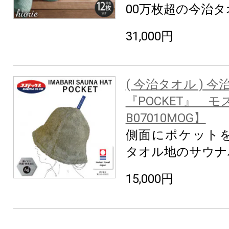
00万枚超の今治
31,000円
( 今治タオル ) 
『POCKET』 モ
B07010MOG】
側面にポケット
タオル地のサウナ
15,000円