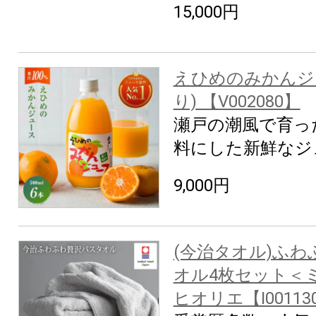
15,000円
えひめのみかんジ
り) 【V002080】
瀬戸の潮風で育っ
料にした新鮮なジ
9,000円
(今治タオル)ふ
オル4枚セット＜
ヒオリエ【I00113