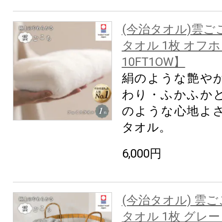
(今治タオル)雲ご
タオル 1枚 オフホワ
10FT1OW】
絹のような艶や
わり・ふかふか
のような心地よ
タオル。
6,000円
(今治タオル) 雲
タオル 1枚 グレー 【