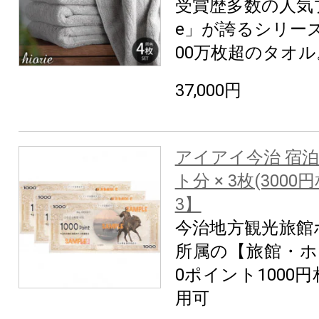
受賞歴多数の人気ブ
e」が誇るシリー
00万枚超のタオル
37,000円
アイアイ今治 宿泊券
ト分 × 3枚(3000
3】
今治地方観光旅館
所属の【旅館・ホ
0ポイント1000
用可