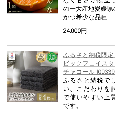
なく甘さが際立
の一大産地愛媛県
かつ希少な品種
24,000円
ふるさと納税限定
ビックフェイスタ
チャコール I00339
ふるさと納税で
い、こだわりを
で使いやすい上
です。