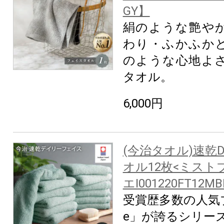
GY】
絹のような艶や
わり・ふかふか
のような心地よ
タオル。
6,000円
(今治タオル)速乾D
オル12枚<ミスト
エI001220FT12MB
受賞歴多数の人気ブ
e」が誇るシリー