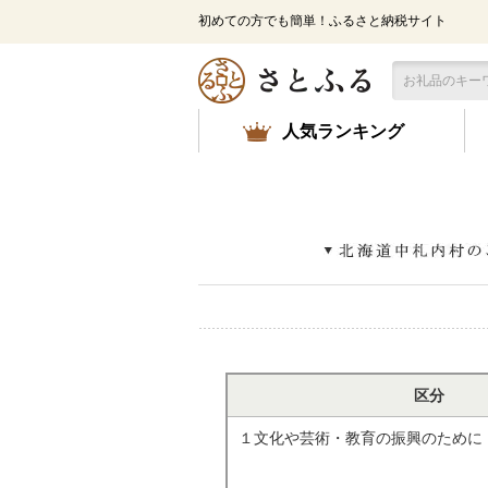
メ
初めての方でも簡単！ふるさと納税サイト
イ
ン
コ
ン
テ
人気ランキング
ン
ツ
に
ス
キ
ッ
プ
区分
１文化や芸術・教育の振興のために