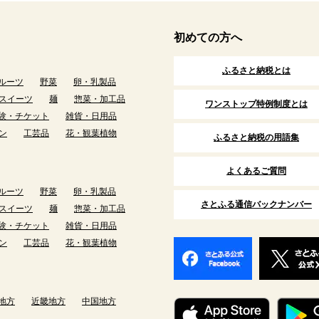
初めての方へ
ふるさと納税とは
ルーツ
野菜
卵・乳製品
スイーツ
麺
惣菜・加工品
ワンストップ特例制度とは
験・チケット
雑貨・日用品
ン
工芸品
花・観葉植物
ふるさと納税の用語集
よくあるご質問
ルーツ
野菜
卵・乳製品
さとふる通信バックナンバー
スイーツ
麺
惣菜・加工品
験・チケット
雑貨・日用品
ン
工芸品
花・観葉植物
地方
近畿地方
中国地方