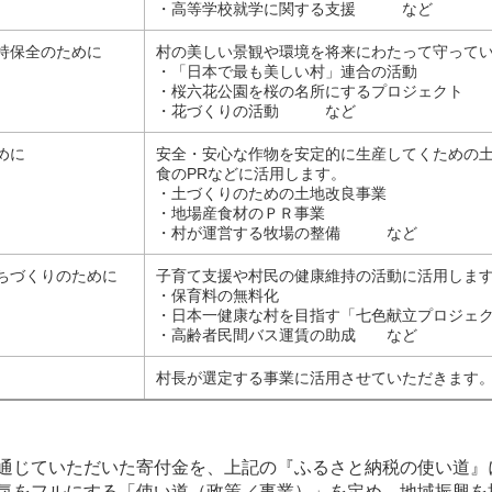
・高等学校就学に関する支援 など
持保全のために
村の美しい景観や環境を将来にわたって守って
・「日本で最も美しい村」連合の活動
・桜六花公園を桜の名所にするプロジェクト
・花づくりの活動 など
めに
安全・安心な作物を安定的に生産してくための
食のPRなどに活用します。
・土づくりのための土地改良事業
・地場産食材のＰＲ事業
・村が運営する牧場の整備 など
ちづくりのために
子育て支援や村民の健康維持の活動に活用しま
・保育料の無料化
・日本一健康な村を目指す「七色献立プロジェ
・高齢者民間バス運賃の助成 など
村長が選定する事業に活用させていただきます
通じていただいた寄付金を、上記の『ふるさと納税の使い道』
気をフルにする「使い道（政策／事業）」を定め、地域振興を