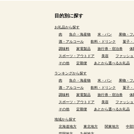
目的別に探す
お礼品から探す
肉
魚介・海産物
米・パン
果物・フ
酒・アルコール
飲料・ドリンク
菓子・
調味料
家電製品
旅行券・宿泊券
体
スポーツ・アウトドア
美容
ファッショ
その他
定期便
あとから選べるお礼品
ランキングから探す
肉
魚介・海産物
米・パン
果物・フ
酒・アルコール
飲料・ドリンク
菓子・
調味料
家電製品
旅行券・宿泊券
体
スポーツ・アウトドア
美容
ファッショ
その他
定期便
あとから選べるお礼品
地域から探す
北海道地方
東北地方
関東地方
中部
四国地方
九州地方