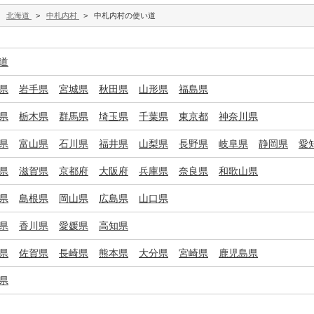
>
北海道
>
中札内村
>
中札内村の使い道
道
県
岩手県
宮城県
秋田県
山形県
福島県
県
栃木県
群馬県
埼玉県
千葉県
東京都
神奈川県
県
富山県
石川県
福井県
山梨県
長野県
岐阜県
静岡県
愛
県
滋賀県
京都府
大阪府
兵庫県
奈良県
和歌山県
県
島根県
岡山県
広島県
山口県
県
香川県
愛媛県
高知県
県
佐賀県
長崎県
熊本県
大分県
宮崎県
鹿児島県
県