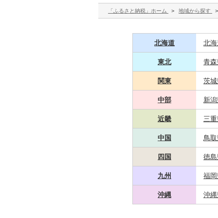
「ふるさと納税」ホーム
>
地域から探す
北海道
北海
東北
青森
関東
茨城
中部
新潟
近畿
三重
中国
鳥取
四国
徳島
九州
福岡
沖縄
沖縄