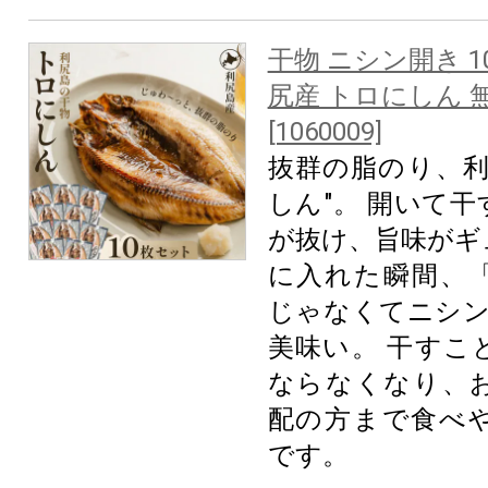
干物 ニシン開き 10
尻産 トロにしん 
[1060009]
抜群の脂のり、利
しん"。 開いて
が抜け、旨味がギ
に入れた瞬間、
じゃなくてニシン
美味い。 干すこ
ならなくなり、
配の方まで食べ
です。