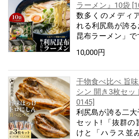
ラーメン』10袋 [10
数多くのメディ
れる利尻島が誇る
昆布ラーメン」で
10,000円
干物食べ比べ 旨
シン 開き3枚セット
0145]
利尻島が誇る二大
セット! 「抜群
けと「ハラス並