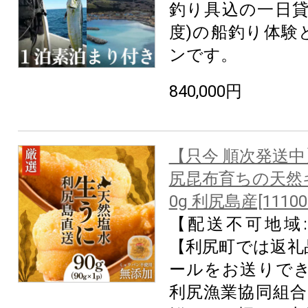
釣り具込の一日貸
度)の船釣り体験
ンです。
840,000円
【只今 順次発送中
尻昆布育ちの天然
0g 利尻島産[11100
【配送不可地域
【利尻町では返礼
ールをお送りでき
利尻漁業協同組合