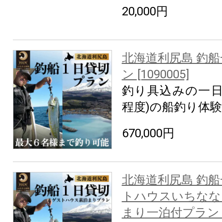
20,000円
北海道利尻島 釣
ン [1090005]
釣り具込みの一日
程度)の船釣り体
670,000円
北海道利尻島 釣船
トハウスいちなな
まり一泊付プラン [1