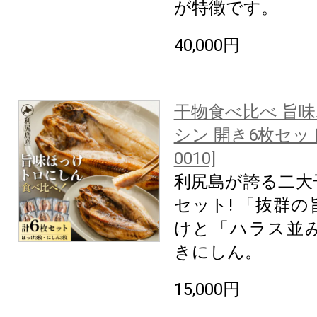
が特徴です。
40,000円
干物食べ比べ 旨
シン 開き6枚セット
0010]
利尻島が誇る二大
セット! 「抜群
けと「ハラス並
きにしん。
15,000円