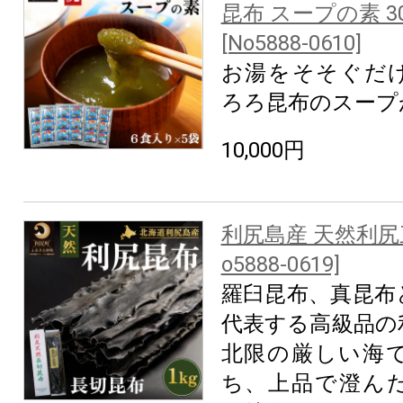
昆布 スープの素 3
[No5888-0610]
お湯をそそぐだ
ろろ昆布のスープ
10,000円
利尻島産 天然利尻三
o5888-0619]
羅臼昆布、真昆布
代表する高級品の
北限の厳しい海
ち、上品で澄ん