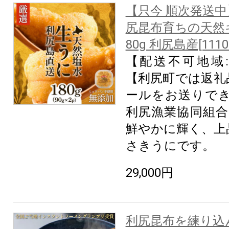
【只今 順次発送中
尻昆布育ちの天然
80g 利尻島産[1110
【配送不可地域
【利尻町では返礼
ールをお送りでき
利尻漁業協同組合
鮮やかに輝く、上
さきうにです。
29,000円
利尻昆布を練り込