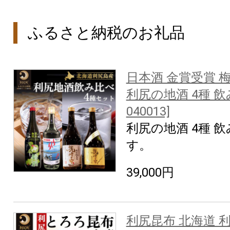
ふるさと納税のお礼品
日本酒 金賞受賞 梅
利尻の地酒 4種 飲
040013]
利尻の地酒 4種 
す。
39,000円
利尻昆布 北海道 