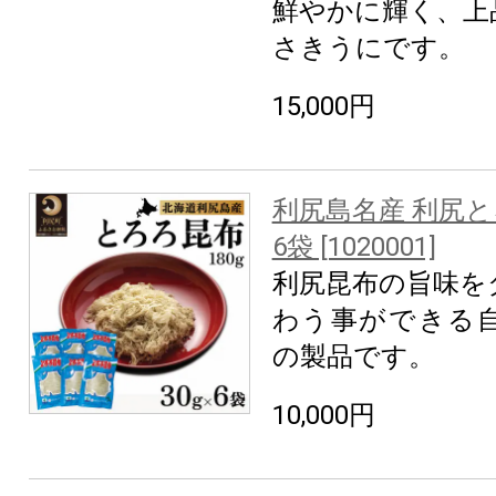
鮮やかに輝く、上
さきうにです。
15,000円
利尻島名産 利尻とろ
6袋 [1020001]
利尻昆布の旨味を
わう事ができる
の製品です。
10,000円