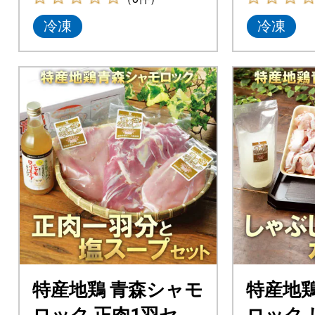
冷凍
冷凍
特産地鶏 青森シャモ
特産地鶏