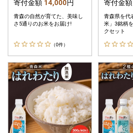
(2合)×5本】
寄付金額
14,000
円
寄付金
青森の自然が育てた、美味し
青森県を代
さ5通りのお米をお届け!
米」3銘柄
クセット
（0件）