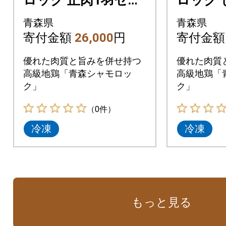
ロック 正肉1羽セッ
ロック
ト(シャモロックス
ぶと水炊
青森県
青森県
ープ付)
～3人前
寄付金額
26,000
円
寄付金
優れた肉質と旨みを併せ持つ
優れた肉質
高級地鶏「青森シャモロッ
高級地鶏「
ク」
ク」
（0件）
冷凍
冷凍
もっと見る