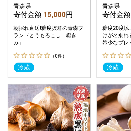
10本 L～2Lサイズ
ル」プ
青森県
青森県
冷蔵
もろこ
寄付金額
15,000
円
寄付金
朝採れ直送!糖度抜群の青森ブ
糖度20度以
ランドとうもろこし「嶽き
けが名乗れ
み」
希少なプレ
石。
（0件）
冷蔵
冷蔵