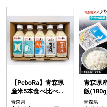
【PeboRa】青森県
青森県
産米5本食べ比べセ
飯(180
ット【無洗米/300g
ト
青森県
青森県