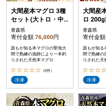
大間産本マグロ 3種
大間産本
セット(大トロ・中
ロ 200
トロ・赤身) 合計600
前)
青森県
青森県
g前後
寄付金額
76,000
円
寄付金
誰もが知る本マグロの聖地大
誰もが知る
間で熟練の漁師により一本釣
間で熟練の
りされた天然本マグロ
りされた天
（0件）
冷凍
冷凍