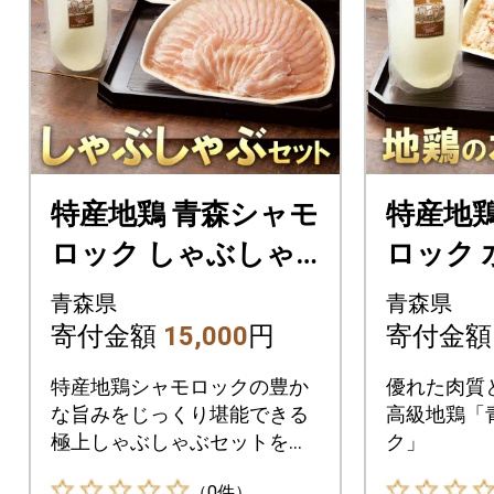
特産地鶏 青森シャモ
特産地鶏
ロック しゃぶしゃ
ロック 
ぶセット(2～3人前)
ト(2～3
青森県
青森県
寄付金額
15,000
円
寄付金
特産地鶏シャモロックの豊か
優れた肉質
な旨みをじっくり堪能できる
高級地鶏「
極上しゃぶしゃぶセットをご
ク」
家庭でご賞味ください。
（0件）