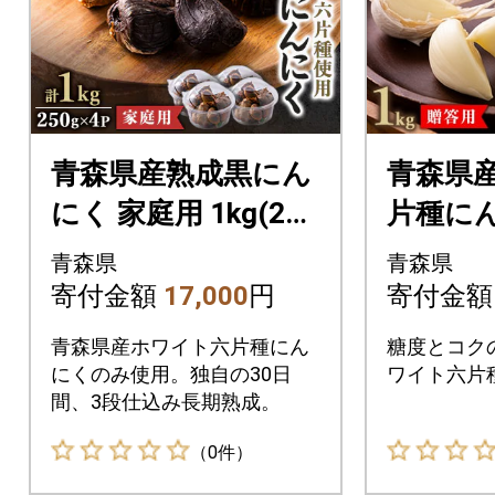
青森県産熟成黒にん
青森県
にく 家庭用 1kg(250
片種にん
g×4パック) 福地ホ
玉 (贈答
青森県
青森県
ワイト六片種使用
寄付金額
17,000
円
寄付金
青森県産ホワイト六片種にん
糖度とコク
にくのみ使用。独自の30日
ワイト六片
間、3段仕込み長期熟成。
（0件）