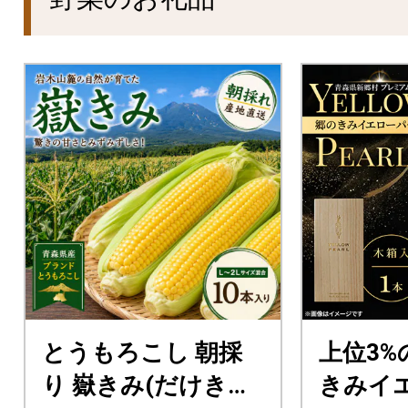
とうもろこし 朝採
上位3%
り 嶽きみ(だけきみ)
きみイ