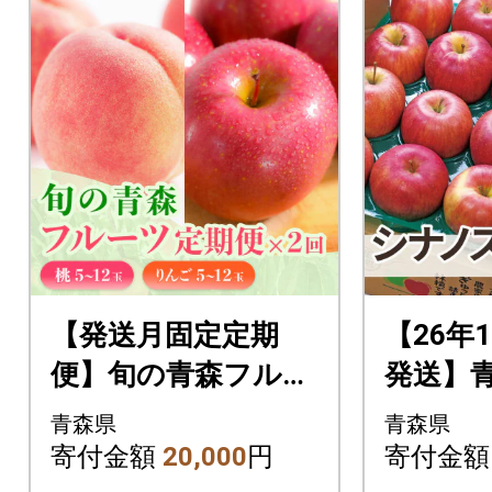
【発送月固定定期
【26年
便】旬の青森フルー
発送】青
ツ 桃・りんご 約1.8
ご シ
青森県
青森県
kg(5～12玉) 2回便全
約5kg
寄付金額
20,000
円
寄付金