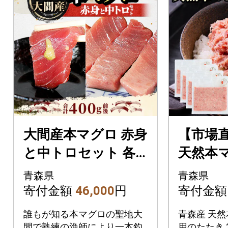
大間産本マグロ 赤身
【市場直
と中トロセット 各2
天然本マ
00g前後(合計400g
き ねぎと
青森県
青森県
前後)
50g×4P
寄付金額
46,000
円
寄付金
誰もが知る本マグロの聖地大
青森産 天然
間で熟練の漁師により一本釣
用のたたき 2