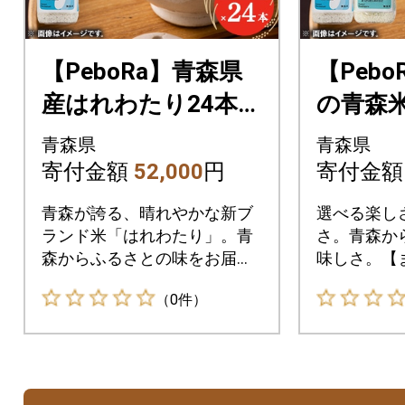
【PeboRa】青森県
【Peb
産はれわたり24本セ
の青森米
ット【無洗米/300g
本セット
青森県
青森県
(2合)×24本】
00g(2
寄付金額
52,000
円
寄付金
ら・は
青森が誇る、晴れやかな新ブ
選べる楽し
ランド米「はれわたり」。青
さ。青森か
森からふるさとの味をお届
味しさ。【
け。
わたり各12
（0件）