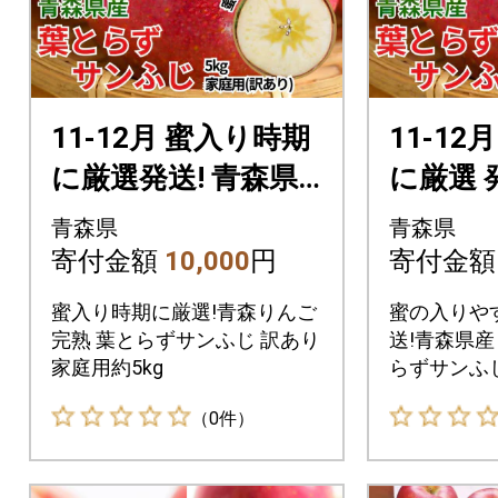
11-12月 蜜入り時期
11-12
に厳選発送! 青森県
に厳選 
産 りんご 訳あり 葉
産 りん
青森県
青森県
とらずサンふじ 家
とらず
寄付金額
10,000
円
寄付金
庭用 約5kg
庭用 約3
蜜入り時期に厳選!青森りんご
蜜の入りや
完熟 葉とらずサンふじ 訳あり
送!青森県産
家庭用約5kg
らずサンふじ
（0件）