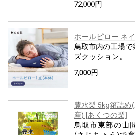
72,000円
ホールピロー ネ
鳥取市内の工場で
ズクッション。
7,000円
豊水梨 5kg箱詰め
産) [あくつの梨]
鳥取市東部の山
(さじちょう)で