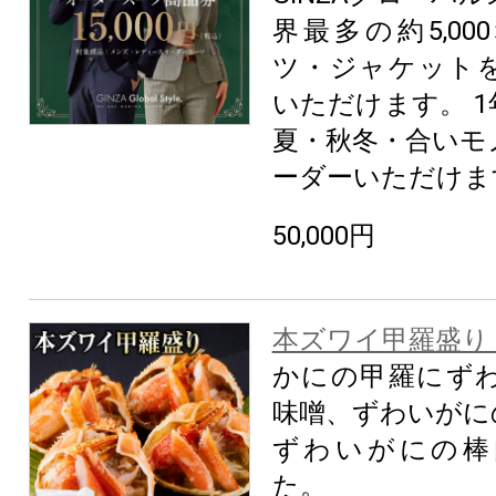
界最多の約5,0
ツ・ジャケット
いただけます。 
夏・秋冬・合いモ
ーダーいただけま
50,000円
本ズワイ甲羅盛り 
かにの甲羅にず
味噌、ずわいがに
ずわいがにの棒
た。