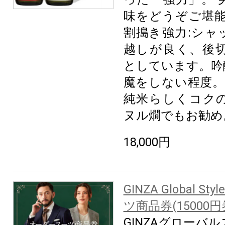
味をどうぞご堪能
割搗き強力:シャ
越しが良く、後
としています。吟
魔をしない程度。
純米らしくコク
ヌル燗でもお勧め
18,000円
GINZA Global S
ツ商品券(15000円
GINZAグローバ