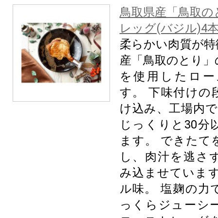
鳥取県産「鳥取の
レッグ(バジル)4
柔らかい肉質が特
産「鳥取のとり」
を使用したロー
す。 下味付けの
け込み、工場内で
じっくりと30分
ます。 できたて
し、肉汁を逃さ
み込ませています
ル味。 塩麹の力
っくらジューシ