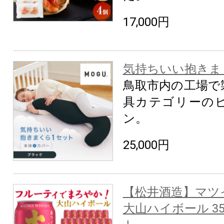
17,000円
気持ちいい抱きま
鳥取市内の工場で
具カテゴリーの
ン。
25,000円
【松井酒造】マツ
大山ハイボール 35