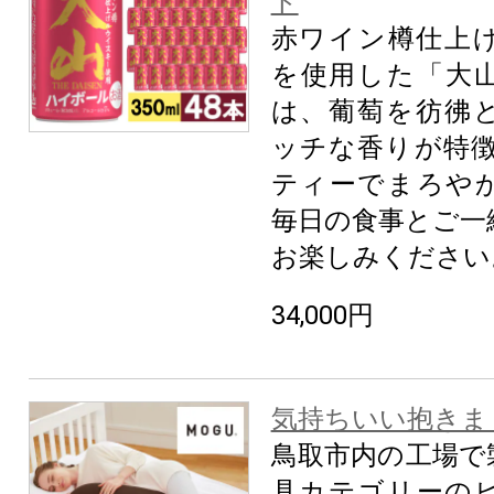
ト
赤ワイン樽仕上
を使用した「大
は、葡萄を彷彿
ッチな香りが特徴
ティーでまろや
毎日の食事とご一
お楽しみください
34,000円
気持ちいい抱きま
鳥取市内の工場で
具カテゴリーの