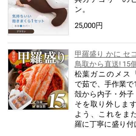
ン。
25,000円
甲羅盛り かに セ
鳥取から直送! 15
松葉ガニのメス
で茹で、手作業で
殻から内子・外子
そを取り外します
よう、これをま
羅に丁寧に盛り付