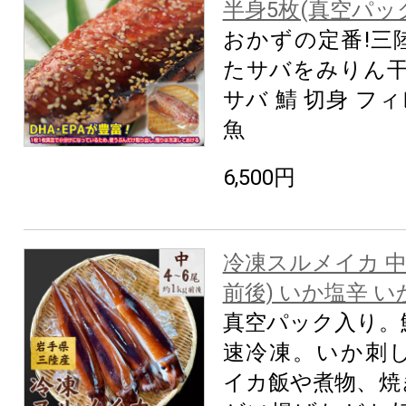
半身5枚(真空パッ
おかずの定番!三
たサバをみりん干
サバ 鯖 切身 フィ
魚
6,500円
冷凍スルメイカ 中 4
前後) いか塩辛 
真空パック入り。
速冷凍。いか刺
イカ飯や煮物、焼