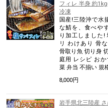
フィレ 半身 約1kg
冷凍
国産!三陸沖で水
な鯖を、食べや
り加工しました! 
リ わけあり 骨
骨取り魚 切り身 切
庭用 レシピ おか
菜 弁当 不揃い 規
8,000円
岩手県北三陸産 