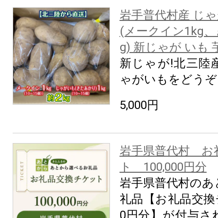
岩手普代村産 じゃ
(メークイン1kg
g) 新じゃが いも 
新じゃが!北三陸
ゃがいもをどうぞ
5,000円
岩手県普代村 お
ト 100,000円分
岩手県普代村のあ
礼品【お礼品交換チ
0円分】が付与さ