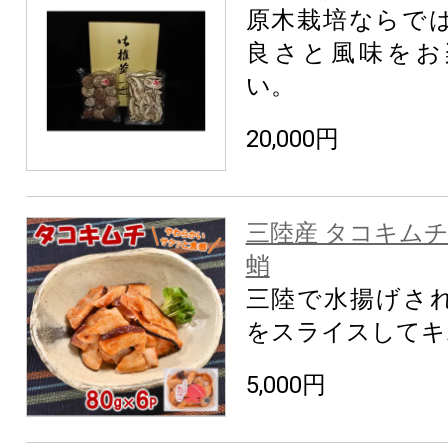
原木栽培ならで
良さと風味をお
い。
20,000円
三陸産 タコキムチ 8
蛸
三陸で水揚げさ
をスライスしてキ
5,000円