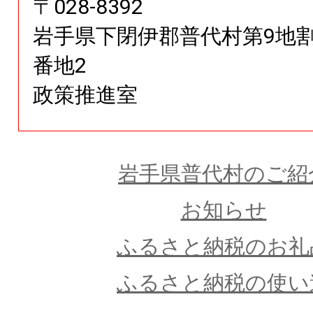
〒
028
-
8392
岩手県
下閉伊郡普代村第9地割
番地2
政策推進室
岩手県普代村のご紹
お知らせ
ふるさと納税のお礼
ふるさと納税の使い