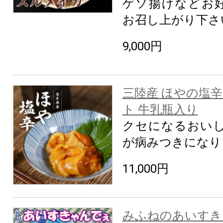
ゲソ揚げなどお
お召し上がり下さ
9,000円
三陸産 ほやの塩辛1
ト 牛乳瓶入り
クセになるおいし
が病みつきになり
11,000円
みふねのあいすきゃ