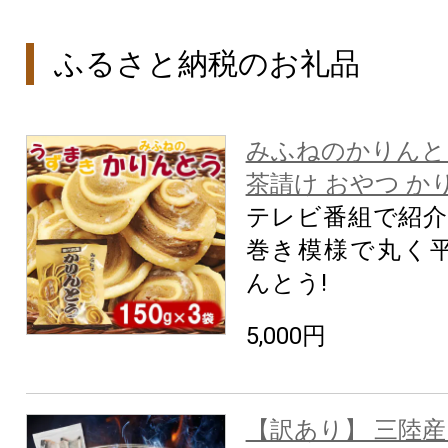
ふるさと納税のお礼品
みふねのかりんとう 
茶請け おやつ か
テレビ番組で紹介
巻き模様で丸く
んとう!
5,000円
【訳あり】 三陸産