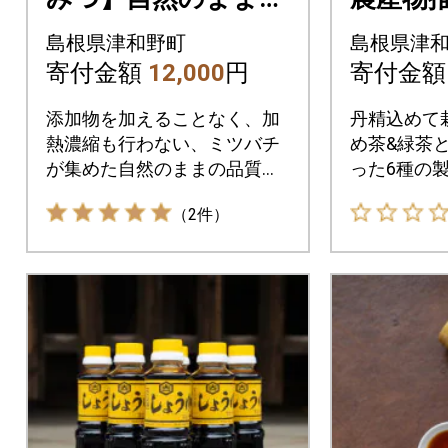
品質を閉じ込めた10
産のま
島根県津和野町
島根県津
0%天然のはちみ
ゆず製
寄付金額
12,000
円
寄付金
つ 300g1個
せセッ
添加物を加えることなく、加
丹精込めて
熱濃縮も行わない、ミツバチ
め茶&緑茶
が集めた自然のままの品質を
った6種の
閉じ込めた百花はちみつ
したセット
（2件）