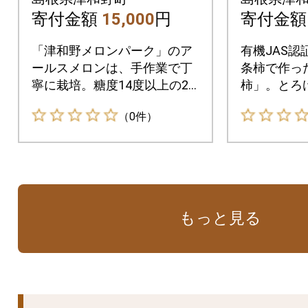
2玉】
〈2縄2
寄付金額
15,000
円
寄付金
「津和野メロンパーク」のア
有機JAS
ールスメロンは、手作業で丁
条柿で作っ
寧に栽培。糖度14度以上の2L
柿」。とろ
2玉をお届けします
お楽しみく
（0件）
もっと見る