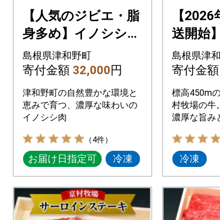
【人気のジビエ・脂
【2026
身多め】イノシシ肉
送開始
のロース スライス
の濃い
島根県津和野町
島根県津
1kg (250g×4パッ
ロースす
寄付金額
32,000
円
寄付金
ク)
0g
津和野町の自然豊かな環境と
標高450m
恵みで育つ、濃厚な味わいの
村牧場の牛
イノシシ肉
濃厚な旨み
ロースすき
（4件）
お届け日指定可
冷凍
冷凍