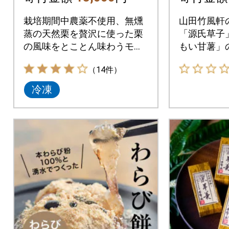
栽培期間中農薬不使用、無燻
山田竹風軒
蒸の天然栗を贅沢に使った栗
「源氏草子
の風味をとことん味わうモン
もい甘薯」
ブラン。
てセットに
（14件）
冷凍