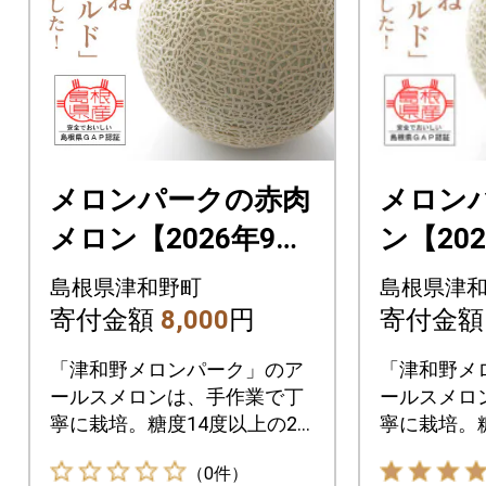
メロンパークの赤肉
メロン
メロン【2026年9月
ン【20
より順次発送・2Lサ
送・2L
島根県津和野町
島根県津
イズ1玉】
寄付金額
8,000
円
寄付金
「津和野メロンパーク」のア
「津和野メ
ールスメロンは、手作業で丁
ールスメロ
寧に栽培。糖度14度以上の2L
寧に栽培。糖
1玉をお届けします
1玉をお届
（0件）