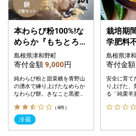
本わらび粉100%!な
栽培期
めらか『もちとろわ
学肥料
らび餅』(150g×2個)
栗がギ
島根県津和野町
島根県津
きなこ・黒蜜付き
た純栗
寄付金額
9,000
円
寄付金
本〉
純わらび粉と甜菜糖を青野山
安全に育て
の湧水で練り上げたなめらか
り上げた、
なわらび餅。きなこと黒蜜を
る「純栗羊羹
たっぷりかけてどうぞ。
g)4本
（4件）
冷蔵