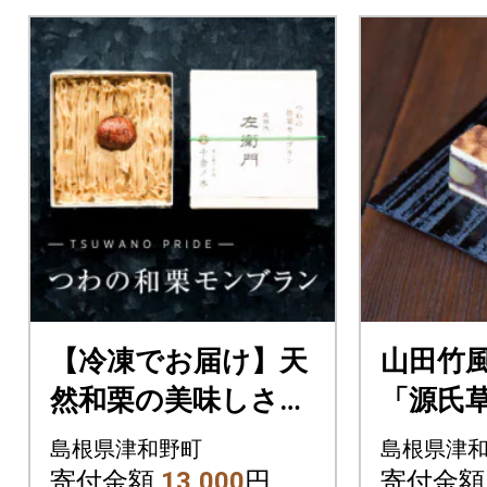
【冷凍でお届け】天
山田竹
然和栗の美味しさ際
「源氏
立つ「つわの特栗モ
門」「
島根県津和野町
島根県津
ンブラン」
の詰め
寄付金額
13,000
円
寄付金