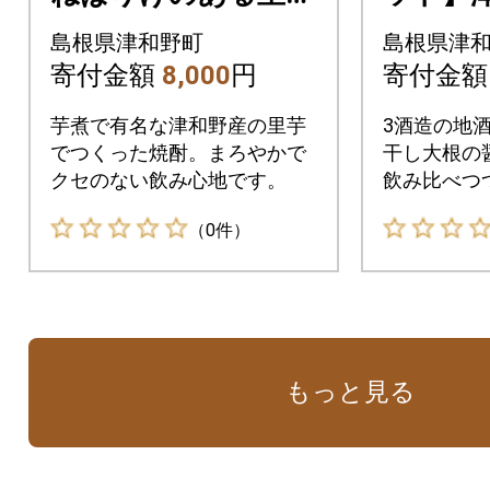
でつくった里芋焼酎
酒3本
島根県津和野町
島根県津
【大(720ml)×1本】
セット(3
寄付金額
8,000
円
寄付金
芋煮で有名な津和野産の里芋
3酒造の地
でつくった焼酎。まろやかで
干し大根の
クセのない飲み心地です。
飲み比べつ
さい。
（0件）
もっと見る