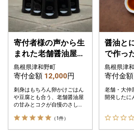
寄付者様の声から生
醤油と
まれた老舗醤油屋
で作っ
「大仲屋本店」の
醤油」(2
島根県津和野町
島根県津
「さしみ醤油」(300
ット
寄付金額
12,000
円
寄付金
ml)×6本セット
刺身はもちろん卵かけごはん
老舗・大仲
や豆腐とも合う、老舗醤油屋
開発したに
の甘みとコクが自慢のさしみ
醤油6本セット。
（1件）