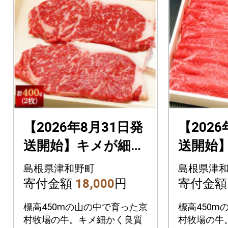
【2026年8月31日発
【2026
送開始】キメが細か
送開始
く味の濃い京村牧場
く味の
島根県津和野町
島根県津
のサーロインステー
のモモす
寄付金額
18,000
円
寄付金
キ200g×2枚
0g
標高450mの山の中で育った京
標高450m
村牧場の牛。キメ細かく良質
村牧場の牛