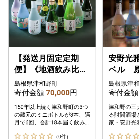
【発送月固定定期
安野光
便】《地酒飲み比
ベル 
べ》3つの蔵元・ミ
ト
島根県津和野町
島根県津
ニボトル3本セット
寄付金額
70,000
円
寄付金
(偶数月発送)全6回
150年以上続く津和野町の3つ
津和野の三
の蔵元のミニボトルが3本、隔
る財間酒場
月で6回、合計18本届く飲み
家・安野光
比べ定期便。
ボ製品!
（0件）