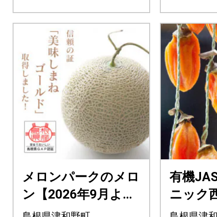
メロンパークのメロ
有機JA
ン【2026年9月より
ニック
順次発送・2Lサイズ
た生干
島根県津和野町
島根県津