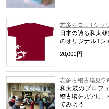
志多らロゴTシャツ
日本の誇る和太鼓
のオリジナルTシ
20,000円
志多ら稽古場見学
和太鼓のプロフ
稽古場を見学し、
てみよう