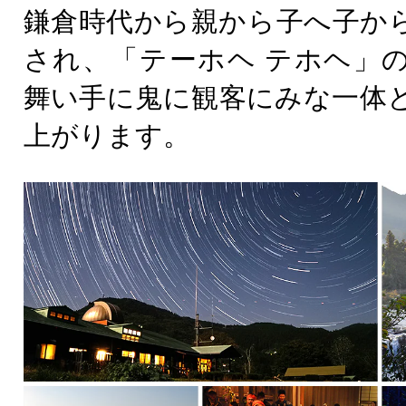
鎌倉時代から親から子へ子か
され、「テーホヘ テホヘ」
舞い手に鬼に観客にみな一体
上がります。