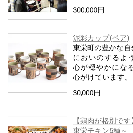
300,000円
泥彩カップ(ペア)
東栄町の豊かな自
においのするよ
心が穏やかにな
心がけています。
30,000円
【鶏肉が格別です
東栄チキン5種～