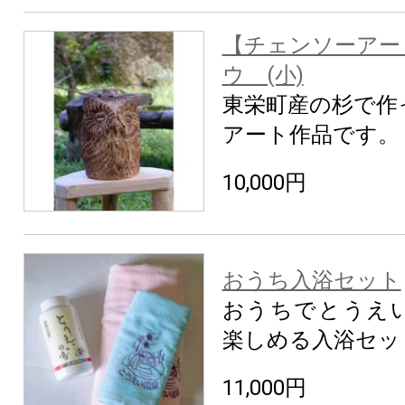
【チェンソーアー
ウ (小)
東栄町産の杉で作
アート作品です。
10,000円
おうち入浴セット
おうちでとうえ
楽しめる入浴セッ
11,000円