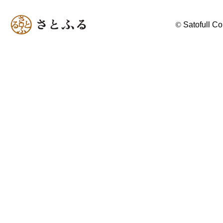
©
Satofull Co.