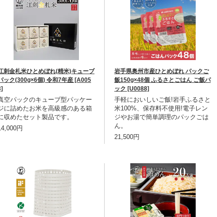
江刺金札米ひとめぼれ(精米)キューブ
岩手県奥州市産ひとめぼれ パックご
パック(300g×6個) 令和7年産 [A005
飯150g×48個 ふるさとごはん ご飯パ
3]
ック [U0088]
真空パックのキューブ型パッケー
手軽においしいご飯!岩手ふるさと
ジに詰めたお米を高級感のある箱
米100%、保存料不使用!電子レン
に収めたセット製品です。
ジやお湯で簡単調理のパックごは
ん。
14,000円
21,500円