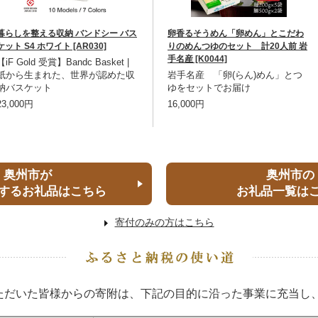
暮らしを整える収納 バンドシー バス
卵香るそうめん「卵めん」とこだわ
ケット S4 ホワイト [AR030]
りのめんつゆのセット 計20人前 岩
手名産 [K0044]
【iF Gold 受賞】Bandc Basket |
紙から生まれた、世界が認めた収
岩手名産 「卵(らん)めん」とつ
納バスケット
ゆをセットでお届け
23,000円
16,000円
奥州市が
奥州市の
するお礼品はこちら
お礼品一覧は
寄付のみの方はこちら
ただいた皆様からの寄附は、下記の目的に沿った事業に充当し