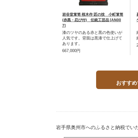
岩谷堂箪笥 桜木作 匠の技 小町箪笥
(赤黒・忍び付) 伝統工芸品 [AN00
7]
漆のツヤのある赤と黒の色使いが
人気です。背面は黒漆で仕上げて
あります。
667,000円
おすすめ
岩手県奥州市へのふるさと納税でい