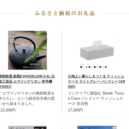
南部鉄器 鉄瓶EVANGELION 0.4L 伝
心地よい暮らしをつくる ティッシュ
統工芸品 エヴァンゲリオン 初号機
ケース ライトグレー バンドシー [AR
[Y0091]
085]
「エヴァンゲリオンの南部鉄器を
インテリアに馴染む Bandc Tissu
作りたい」という組合担当者の思
e Case バンドシー ティッシュケ
いから始まりました。
ース 全10色
122,000円
17,000円