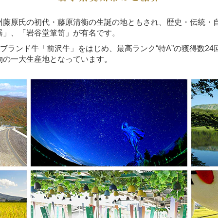
藤原氏の初代・藤原清衡の生誕の地ともされ、歴史・伝統・
器」、「岩谷堂箪笥」が有名です。
ブランド牛「前沢牛」をはじめ、最高ランク“特A”の獲得数2
物の一大生産地となっています。