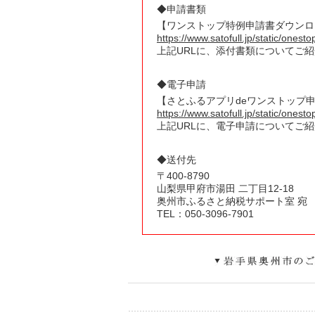
◆申請書類
【ワンストップ特例申請書ダウンロ
https://www.satofull.jp/static/onest
上記URLに、添付書類についてご
◆電子申請
【さとふるアプリdeワンストップ
https://www.satofull.jp/static/ones
上記URLに、電子申請についてご
◆送付先
〒
400
-
8790
山梨県
甲府市湯田
二丁目12-18
奥州市ふるさと納税サポート室 宛
TEL：050-3096-7901