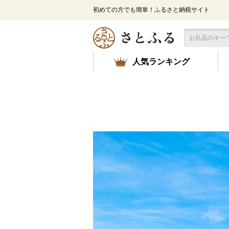
メ
初めての方でも簡単！ふるさと納税サイト
イ
ン
コ
ン
テ
人気ランキング
ン
ツ
に
ス
キ
ッ
プ