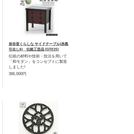
岩谷堂くらしな サイドテーブル(赤黒
引出し6) 伝統工芸品 [GT035]
伝統の材料や技術・技法を用いて
「和モダン」をコンセプトに製造
しました!
386,000円