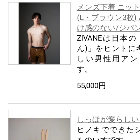
メンズ下着 ニッ
(L・ブラウン3枚) 
け感のない/ジバ
ZIVANEは日本
ん)」をヒントに
しい男性用アン
す。
55,000円
しっぽが愛らしい
ヒノキでできた