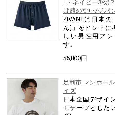
L・ネイビー3枚) Z
け感のない/ジバ
ZIVANEは日本
ん)」をヒントに
しい男性用アン
す。
55,000円
足利市 マンホール
イズ
日本全国デザイ
モチーフとした