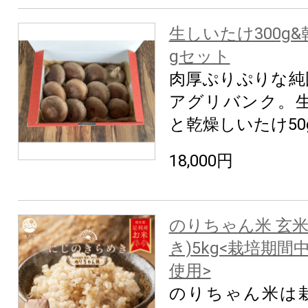
生しいたけ300g
gセット
肉厚ぷりぷりな純
アグリバンク。生
と乾燥しいたけ50
18,000円
のりちゃん米 玄
き)5kg<栽培期間
使用>
のりちゃん米は