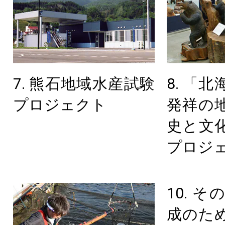
7. 熊石地域水産試験
8. 「
プロジェクト
発祥の
史と文
プロジ
10. 
成のた