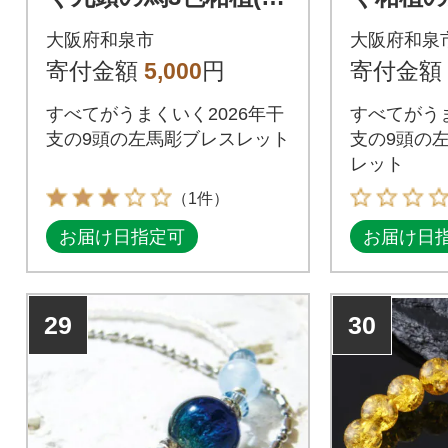
げ)ブレスレット
紳士の
大阪府和泉市
大阪府和泉
寄付金額
5,000
円
寄付金額
すべてがうまくいく2026年干
すべてがうま
支の9頭の左馬彫ブレスレット
支の9頭の
レット
（1件）
お届け日指定可
お届け日
29
30