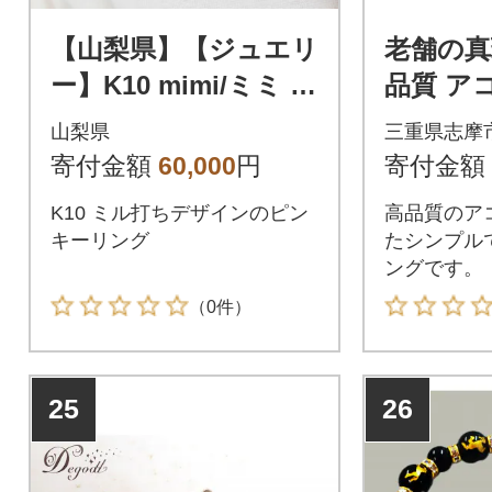
【山梨県】【ジュエリ
老舗の真
ー】K10 mimi/ミミ リ
品質 ア
ング 4号
ーサイズ 
山梨県
三重県志摩
～7.0ミ
寄付金額
60,000
円
寄付金額
K10 ミル打ちデザインのピン
高品質のア
キーリング
たシンプル
ングです。
（0件）
25
26