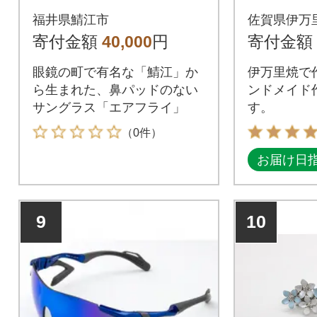
イ」AF-102 C-5S ブ
福井県鯖江市
佐賀県伊万
ラック(レディースサ
寄付金額
40,000
円
寄付金額
イズ)
眼鏡の町で有名な「鯖江」か
伊万里焼で
ら生まれた、鼻パッドのない
ンドメイド
サングラス「エアフライ」
す。
（0件）
お届け日
9
10