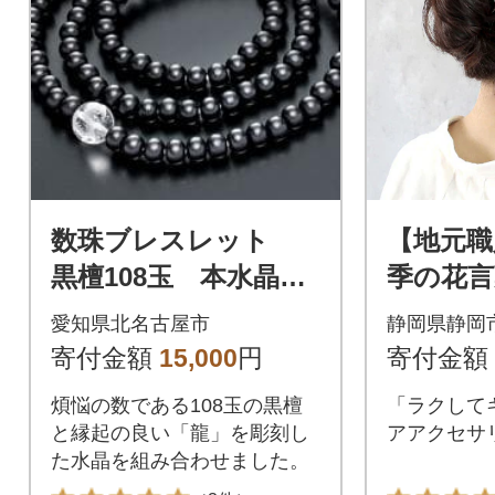
割合が5割を超えているため、
地場産品基準に適合していま
す。
数珠ブレスレット
【地元職
黒檀108玉 本水晶
季の花
龍彫入 三重巻きブレ
想いを
愛知県北名古屋市
静岡県静岡
ス&ネックレス
し「デ
寄付金額
15,000
円
寄付金額
煩悩の数である108玉の黒檀
「ラクして
と縁起の良い「龍」を彫刻し
アアクセサ
た水晶を組み合わせました。