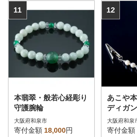
11
12
本翡翠・般若心経彫り
あこや
守護腕輪
ディガ
大阪府和泉市
大阪府和泉
寄付金額
18,000
円
寄付金額