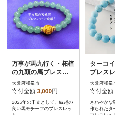
万事が馬九行く・柘植
ターコ
の九頭の馬ブレスレ
ブレス
ット
大阪府和泉市
大阪府和泉
寄付金額
3,000
円
寄付金額
2026年の干支として、縁起の
さわやかな
良い馬モチーフのブレスレッ
作られたタ
ト
ブレスレッ