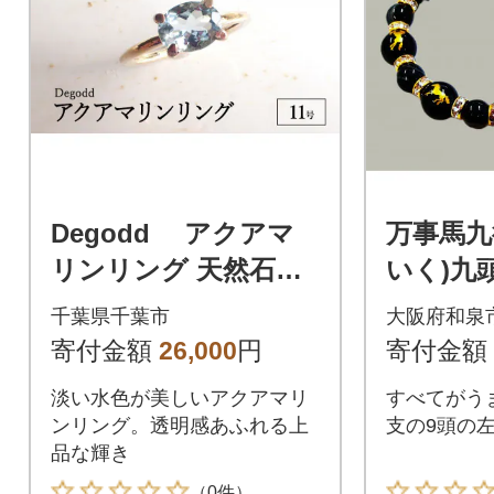
Degodd アクアマ
万事馬九
リンリング 天然石【1
いく)九
1号】[53687097]
眼石ブ
千葉県千葉市
大阪府和泉
寄付金額
26,000
円
寄付金額
淡い水色が美しいアクアマリ
すべてがうま
ンリング。透明感あふれる上
支の9頭の
品な輝き
（0件）