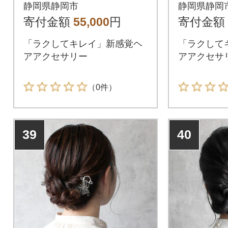
想いを贈る かんざ
想いを
静岡県静岡市
静岡県静岡
し「ダリア」
し「山茶
寄付金額
55,000
円
寄付金額
「ラクしてキレイ」新感覚ヘ
「ラクして
アアクセサリー
アアクセサ
（0件）
39
40