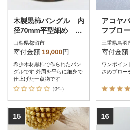
木製黒柿バングル 内
アコヤパ
径70mm平型細め
フブローチ
(写真はサンプル品で
山梨県都留市
三重県鳥羽
す 返礼品の模様は一
寄付金額
19,000
円
寄付金額
品一葉となります
希少木材黒柿で作られたバン
ワンポイン
グルです 外周を平らに細身で
さめブロー
仕上げた一点物です
（0件）
15
16