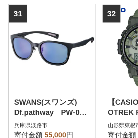
31
32
SWANS(スワンズ)
【CASI
Df.pathway PW-016
OTREK 
7 MBK ay07025
JF 山形県
兵庫県淡路市
山形県東根
1-136
寄付金額
55,000
円
寄付金額