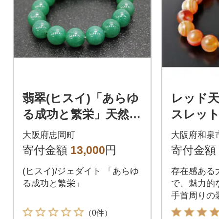
翡翠(ヒスイ)「あらゆ
レッド
る成功と繁栄」天然
スレッ
石/半貴石 ブレスレッ
大阪府忠岡町
大阪府和泉
ト
寄付金額
13,000
円
寄付金額
(ヒスイ)/ジェダイト 「あらゆ
存在感ある
る成功と繁栄」
で、魅力的
手首周りの
出します。
（0件）