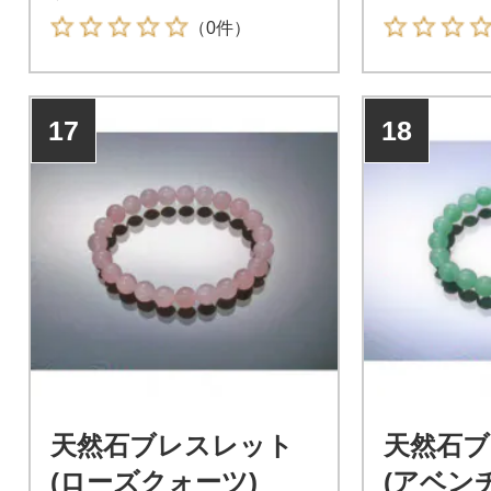
（0件）
17
18
天然石ブレスレット
天然石
(ローズクォーツ)
(アベン