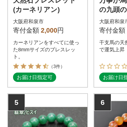
天然石ブレスレット
万事が馬
(カーネリアン)
の九頭
ット 
大阪府和泉市
大阪府和泉
寄付金額
2,000
円
寄付金額
カーネリアンをすべてに使っ
干支馬の天
た8mmサイズのブレスレッ
で運気上昇
ト。
（3件）
お届け日指定可
お届け日
5
6