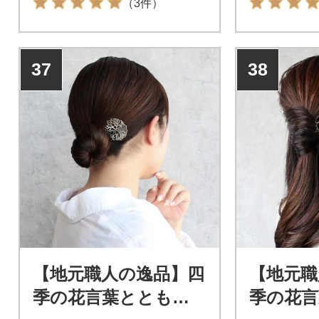
（3件）
37
38
【地元職人の逸品】四
【地元職
季の花言葉とともに
季の花