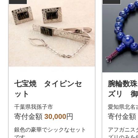
七宝焼 タイピンセ
腕輪数珠
ット
ズリ 御
き・桐箱
千葉県我孫子市
愛知県北名
寄付金額
30,000
円
寄付金額
銀色の豪華でシックなセット
アフガニス
です。
ズリのみを