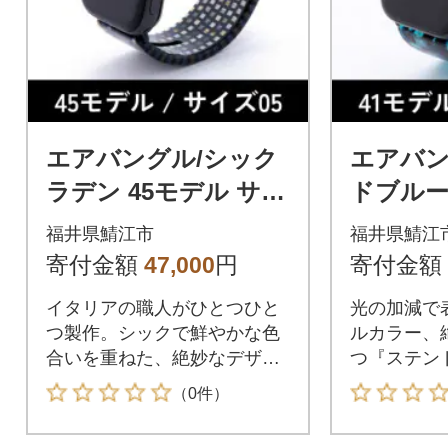
エアバングル/シック
エアバン
ラデン 45モデル サイ
ドブルー
ズ 05
イズ 04
福井県鯖江市
福井県鯖江
寄付金額
47,000
円
寄付金額
イタリアの職人がひとつひと
光の加減で
つ製作。シックで鮮やかな色
ルカラー、
合いを重ねた、絶妙なデザイ
つ『ステン
ン。
（0件）