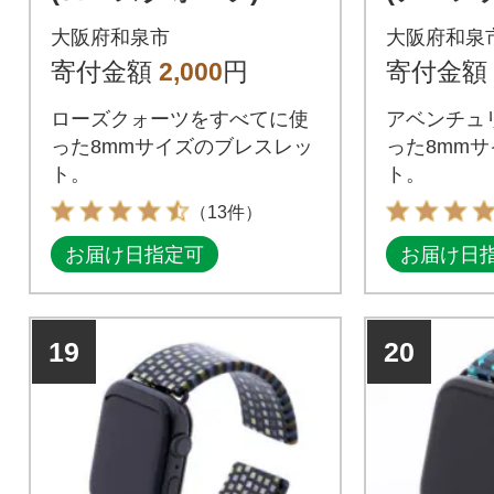
大阪府和泉市
大阪府和泉
寄付金額
2,000
円
寄付金額
ローズクォーツをすべてに使
アベンチュ
った8mmサイズのブレスレッ
った8mm
ト。
ト。
（13件）
お届け日指定可
お届け日
19
20