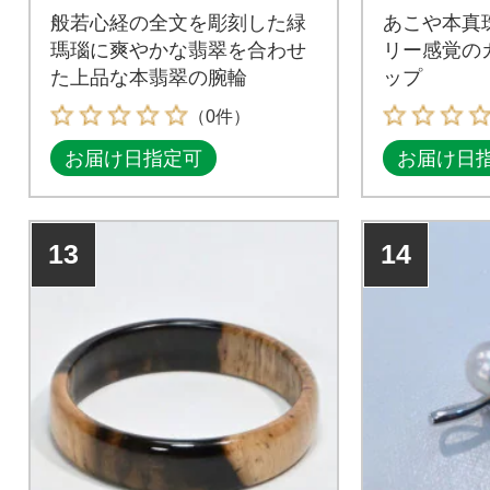
般若心経の全文を彫刻した緑
あこや本真
瑪瑙に爽やかな翡翠を合わせ
リー感覚の
た上品な本翡翠の腕輪
ップ
（0件）
お届け日指定可
お届け日
13
14