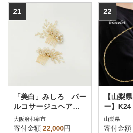
21
22
「美白」みしろ パー
【山梨県
ルコサージュヘアコ
ー】K24 
ーム(ホワイト)AN140
レスレッ
大阪府和泉市
山梨県
寄付金額
22,000
円
寄付金額