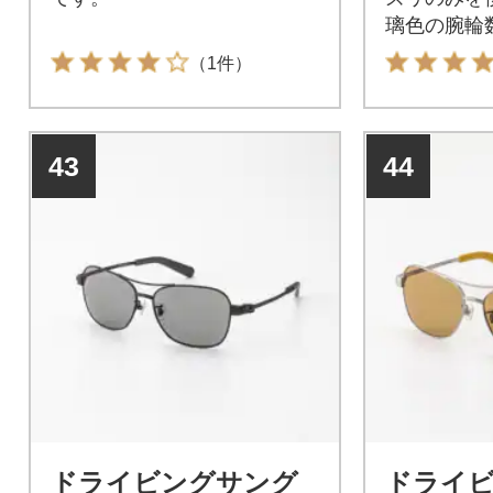
璃色の腕輪
（1件）
43
44
ドライビングサング
ドライ