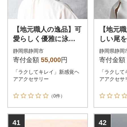
【地元職人の逸品】可
【地元職
愛らしく優雅に泳ぐ
しい尾
金魚 かんざし「出目
ったり
静岡県静岡市
静岡県静岡
金」
琉金 
寄付金額
55,000
円
寄付金額
金」
「ラクしてキレイ」新感覚ヘ
「ラクして
アアクセサリー
アアクセサ
（0件）
41
42