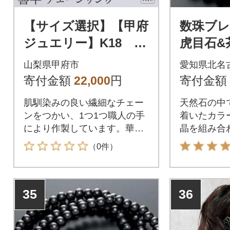
【サイズ選択】【甲府
数珠ブ
ジュエリー】K18 喜
虎目石&
平 チェーンリング(3
山梨県甲府市
愛知県北名
3301672)
寄付金額
22,000
円
寄付金額
肌馴染みの良い繊細なチェー
天然石の中
ンをつかい、1つ1つ職人の手
着いたカラ
により作製しています。華奢
晶を組み合
なリングとの重ね付けもオス
数珠ブレス
（0件）
スメなスキンジュエリーで
す。製品保証書を付け、ギフ
トボックスに入れてお届け致
35
36
します。※この返礼品につい
ては、全ての工程を区域内で
行っており、その付加価値の