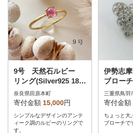
9号 天然石ルビー
伊勢志摩
リング(Silver925 18K
ブローチピ
GP仕上げ)
0-64
奈良県田原本町
三重県鳥羽
寄付金額
15,000
円
寄付金額
シンプルなデザインのアンテ
ちょっと大
ィーク調のルビーのリングで
ブローチで
す。