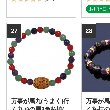
お届け日
27
28
万事が馬九(うまく)行
万事が馬
く九頭の馬3色柘植(つ
く柘植の