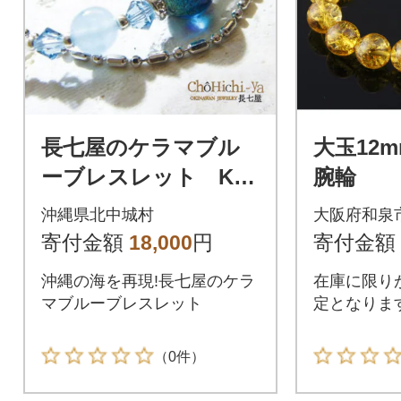
長七屋のケラマブル
大玉12
ーブレスレット KB-
腕輪
4 証明書付き
沖縄県北中城村
大阪府和泉
寄付金額
18,000
円
寄付金額
沖縄の海を再現!長七屋のケラ
在庫に限り
マブルーブレスレット
定となりま
（0件）