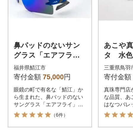
鼻パッドのないサン
あこや
グラス「エアフラ
タ 水色(I
イ」AF-301 C-5WV(偏
福井県鯖江市
三重県鳥羽
光横幅ワイドレンズ
寄付金額
75,000
円
寄付金額
装着版)
眼鏡の町で有名な「鯖江」か
真珠専門店
ら生まれた、鼻パッドのない
な品質、あ
サングラス「エアフライ」で
はなつバレ
す。
（6件）