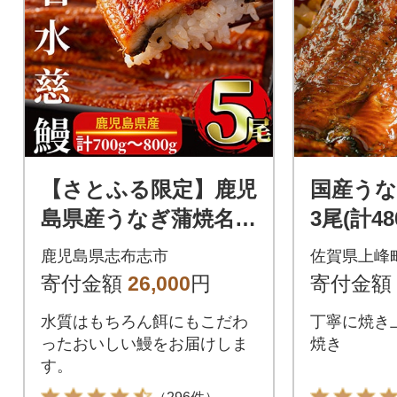
【さとふる限定】鹿児
国産うな
島県産うなぎ蒲焼名水
3尾(計48
慈鰻5尾(合計700g~80
鹿児島県志布志市
佐賀県上峰
0g)
寄付金額
26,000
円
寄付金額
水質はもちろん餌にもこだわ
丁寧に焼き
ったおいしい鰻をお届けしま
焼き
す。