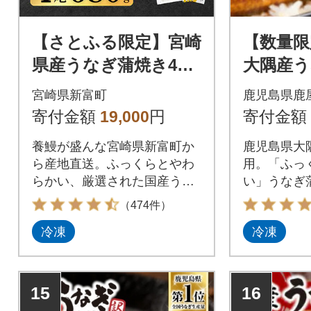
【さとふる限定】宮崎
【数量限
県産うなぎ蒲焼き4尾
大隅産う
(計680g以上!) 【国
(計400g)
宮崎県新富町
鹿児島県鹿
産】
寄付金額
19,000
円
寄付金額
養鰻が盛んな宮崎県新富町か
鹿児島県大隅
ら産地直送。ふっくらとやわ
用。「ふっ
らかい、厳選された国産うな
い」うなぎ
ぎをお届けします。
す。
（474件）
冷凍
冷凍
15
16