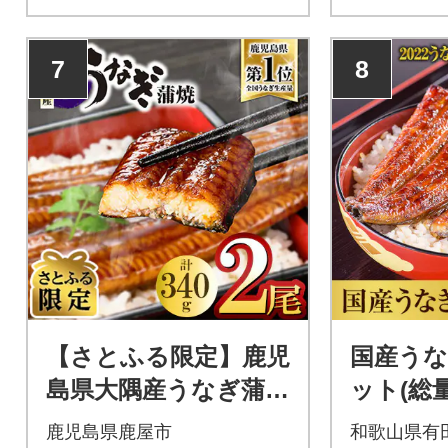
7
8
【さとふる限定】鹿児
国産うな
島県大隅産うなぎ蒲焼
ット(総量
2尾(計340g)
鹿児島県鹿屋市
和歌山県有