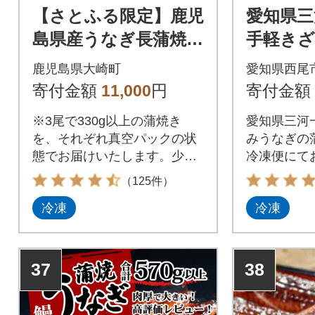
【さとふる限定】鹿児
愛知県三
島県産うなぎ長蒲焼3
手軽きざ
尾 (合計330g以上)
×10P・U
鹿児島県大崎町
愛知県西尾
寄付金額
11,000
円
寄付金額
※3尾で330g以上の蒲焼き
愛知県三河一
を、それぞれ真空パックの状
みうなぎの蒲
態でお届けいたします。少し
冷凍便にて
小振りですが、食べやすい3尾
ギフトにも!
（125件）
(330g)をさとふる限定でお届
冷凍
冷凍
けします!!
37
38