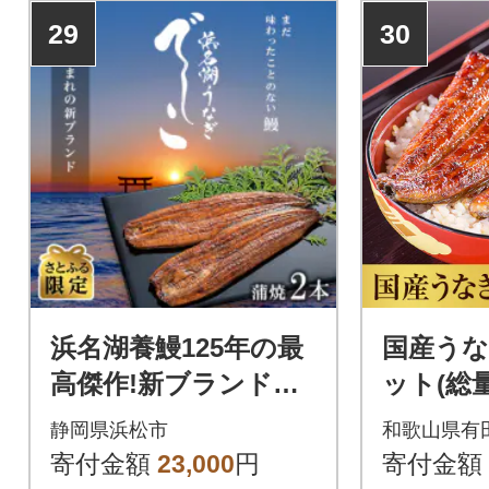
29
30
浜名湖養鰻125年の最
国産うな
高傑作!新ブランドう
ット(総量
なぎ『でしこ』 蒲焼2
静岡県浜松市
和歌山県有
本(約135g×2)【さとふ
寄付金額
23,000
円
寄付金額