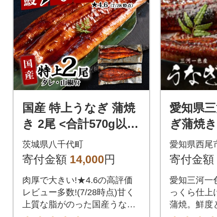
国産 特上うなぎ 蒲焼
愛知県三
き 2尾 <合計570g以上
ぎ蒲焼き
> タレ山椒付き 人気
ズ2尾(合
茨城県八千代町
愛知県西尾
うなぎ登り
上)・U03
寄付金額
14,000
円
寄付金額
肉厚で大きい!★4.6の高評価
愛知三河一
レビュー多数!(7/28時点)甘く
っくら仕上
上質な脂がのった国産うなぎ
蒲焼。鮮度
を、素材の味を十分に生かし
った逸品で