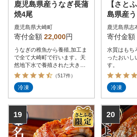
鹿児島県産うなぎ長蒲
【さとふ
焼4尾
島県産う
尾(合計28
鹿児島県大崎町
鹿児島県志
寄付金額
22,000
円
寄付金額
うなぎの稚魚から養殖,加工ま
水質はもち
で全て大崎町で行います。天
ったおいし
然地下水で養殖された大きめ
す。
のうなぎは身がふっくらし無
（517件）
着色たれでしっかり焼き上げ
冷凍
冷凍
おいしさをそのままに真空パ
ックしました。【返礼品につ
いてのご注意】※うなぎの特
性上、小骨がありますのでご
19
20
注意ください。特にお子様、
お年寄りにはご注意頂きお召
し上がりください。