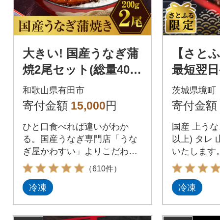
大きい! 国産うなぎ蒲
【さとふ
焼2尾セット(総量400
最短翌日発
g以上)
上うなぎ 
和歌山県有田市
茨城県境町
g以上 
寄付金額
15,000
円
寄付金額
鰻
ひと口食べれば違いがわか
国産 上うなぎ
る。国産うなぎ専門店「うな
以上) タレ
ぎ屋かわすい」よりこだわり
いたします
の蒲焼きを直送します!
骨がありま
（610件）
でお召し上
冷凍
冷凍
在庫なくな
ります。