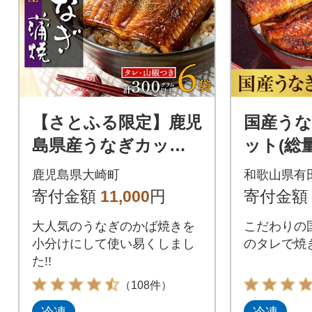
【さとふる限定】鹿児
国産うな
島県産うなぎカット
ット(総量
蒲焼6袋 計300g以上
鹿児島県大崎町
和歌山県有
(パック個包装)
寄付金額
11,000
円
寄付金額
大人気のうなぎのかば焼きを
こだわりの
小分けにして使い易くしまし
のタレで焼
た!!
（108件）