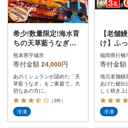
希少!数量限定!海水育
【老舗鰻
ちの天草藍うなぎ
け】ふ
蒲焼き2～3尾セット
か中国産
熊本県宇城市
福岡県行橋
(宇城市)
(280g前
寄付金額
24,000
円
寄付金額
0
あのミシュランが認めた「天
地元老舗鰻
草藍うなぎ」をご家庭で。大
あげた秘伝
切なあの方に。
しく焼き上
（3件）
冷凍
冷凍