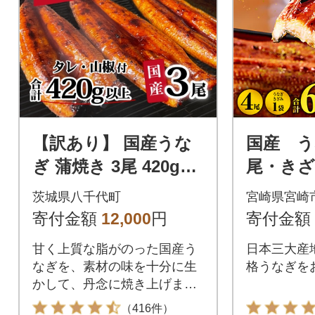
【訳あり】 国産うな
国産 う
ぎ 蒲焼き 3尾 420g以
尾・きざ
上 大きさ不揃い タ
650g)
茨城県八千代町
宮崎県宮崎
レ・山椒付き
寄付金額
12,000
円
寄付金額
甘く上質な脂がのった国産う
日本三大産
なぎを、素材の味を十分に生
格うなぎを
かして、丹念に焼き上げまし
た。タレにもこだわり、八千
（416件）