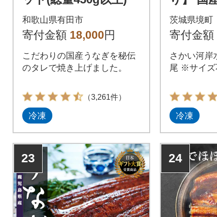
3尾 33
和歌山県有田市
茨城県境町
不揃い 
寄付金額
18,000
円
寄付金額
こだわりの国産うなぎを秘伝
さかい河岸
のタレで焼き上げました。
尾 ※サイ
（3,261件）
冷凍
冷凍
23
24