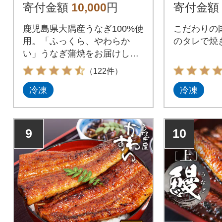
寄付金額
10,000
円
寄付金額
鹿児島県大隅産うなぎ100%使
こだわりの
用。「ふっくら、やわらか
のタレで焼
い」うなぎ蒲焼をお届けしま
す。
（122件）
冷凍
冷凍
9
10