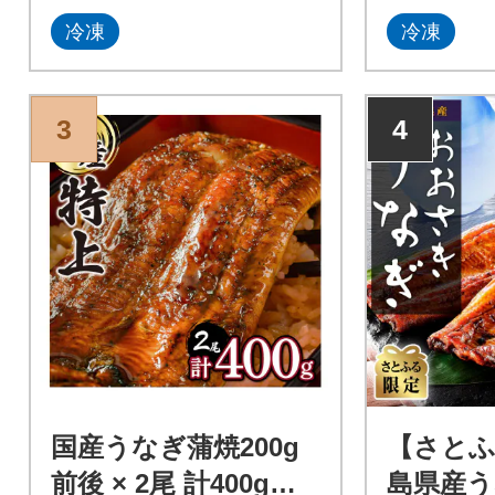
代町にある『横島醤油納豆有
冷凍
冷凍
限会社』の醤油入りのタレ
が、うなぎの旨味をより一層
ひきたてます。焼きあがった
うなぎは真空パックにして、
3
4
すぐさま急速冷凍し、おいし
さを逃すことなくお届け♪解凍
後、グリルや電子レンジで温
めるだけでできたての味を、
お手軽にご家庭でお楽しみい
ただけます。
国産うなぎ蒲焼200g
【さとふ
前後 × 2尾 計400g前
島県産う