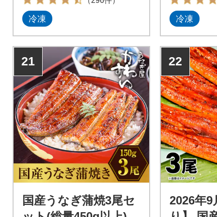
（296件）
冷凍
冷凍
21
22
国産うなぎ蒲焼3尾セ
2026年
ット(総量450g以上)
り】 国