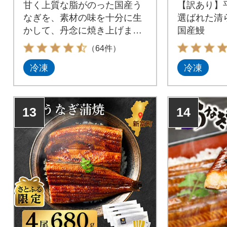
甘く上質な脂がのった国産う
【訳あり】
なぎを、素材の味を十分に生
選ばれた清
かして、丹念に焼き上げまし
国産鰻
た。タレにもこだわり、八千
（64件）
代町にある『横島醤油納豆有
冷凍
冷凍
限会社』の醤油入りのタレ
が、うなぎの旨味をより一層
ひきたてます。焼きあがった
うなぎは真空パックにして、
13
14
すぐさま急速冷凍し、おいし
さを逃すことなくお届け♪解凍
後、グリルや電子レンジで温
めるだけでできたての味を、
お手軽にご家庭でお楽しみい
ただけます。