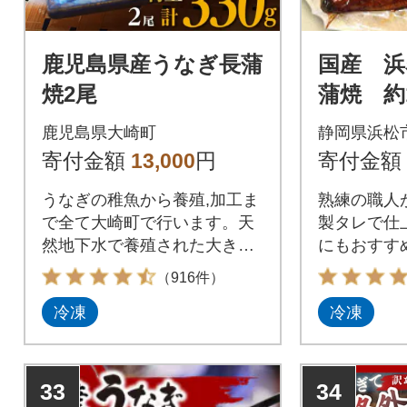
鹿児島県産うなぎ長蒲
国産 
焼2尾
蒲焼 約1
鹿児島県大崎町
静岡県浜松
寄付金額
13,000
円
寄付金額
うなぎの稚魚から養殖,加工ま
熟練の職人
で全て大崎町で行います。天
製タレで仕上
然地下水で養殖された大きめ
にもおすす
のうなぎは身がふっくらし無
（916件）
着色たれでしっかり焼き上げ
冷凍
冷凍
おいしさをそのままに真空パ
ックしました。
33
34