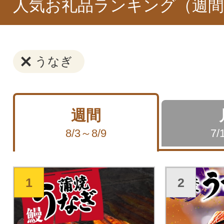
人気お礼品ランキング（週間
うなぎ
週間
8/3～8/9
7/
1
2