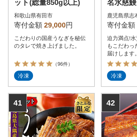
ット(総量850g以上)
名水慈鰻 
6～270g
和歌山県有田市
鹿児島県志
g》
寄付金額
29,000
円
寄付金額
こだわりの国産うなぎを秘伝
迫力満点!
のタレで焼き上げました。
もこだわっ
届けします
（96件）
冷凍
冷凍
41
42