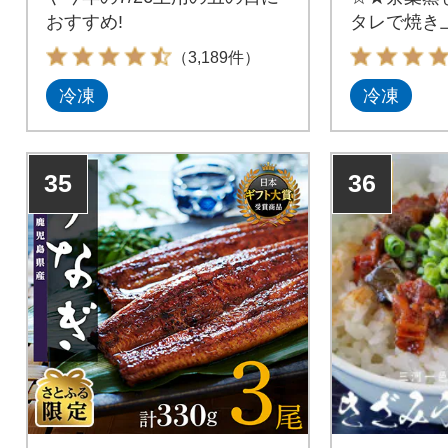
おすすめ!
タレで焼き上
×4尾)。
（3,189件）
冷凍
冷凍
35
36