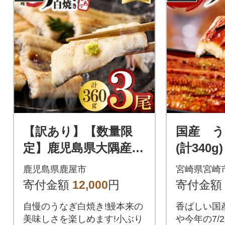
【訳あり】【数量限
国産 う
定】鹿児島県大隅産う
(計340g)
なぎ白焼3尾 計360g
鹿児島県鹿屋市
宮崎県宮崎
寄付金額
12,000
円
寄付金額
自慢のうなぎ白焼き!鰻本来の
香ばしい国
美味しさを楽しめます!小ぶり
や今年の7/