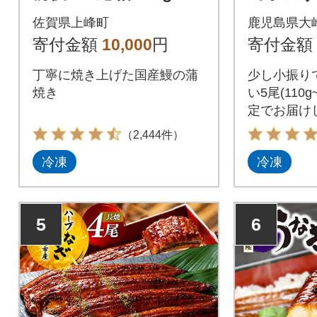
後
尾(計600
佐賀県上峰町
鹿児島県大
寄付金額
10,000
円
寄付金額
丁寧に焼き上げた国産鰻の蒲
少し小振り
焼き
い5尾(110g
定でお届けし
ついてのご
（2,444件）
特性上、小
冷凍
冷凍
ご注意くだ
様、お年寄
お召し上が
5
6