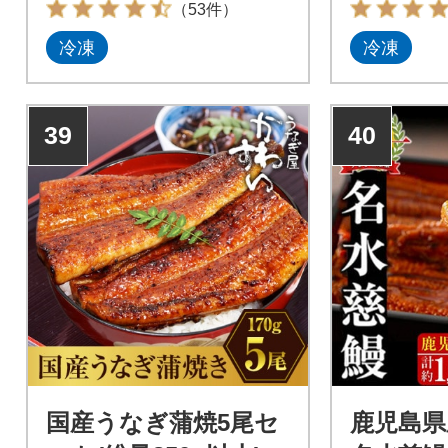
（53件）
て、八千代町にある『横島醤
冷凍
冷凍
油納豆有限会社』の醤油入り
のタレで丹念に焼き上げまし
た。焼きあがったうなぎは真
空パックにして、すぐさま急
39
40
速冷凍し、おいしさを逃すこ
となくお届け♪解凍後、グリル
や電子レンジで温めるだけで
できたての味を、お手軽にご
家庭でお楽しみいただけま
す。
国産うなぎ蒲焼5尾セ
鹿児島県