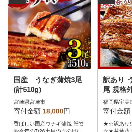
国産 うなぎ蒲焼3尾
訳あり 
(計510g)
尾 規格外 
宮崎県宮崎市
福岡県宇美
寄付金額
18,000
円
寄付金額
香ばしい国産ウナギ蒲焼 贈答
★☆訳あり
や今年の7/26土用の丑の日に
☆★茶葉蒸