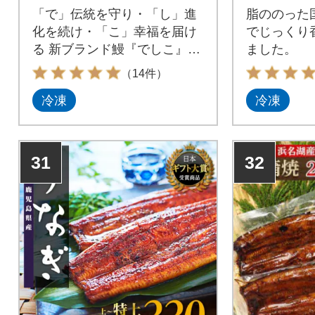
る限定】
「で」伝統を守り・「し」進
脂ののった
化を続け・「こ」幸福を届け
でじっくり
る 新ブランド鰻『でしこ』驚
ました。
くほどの柔らかさ!
（14件）
冷凍
冷凍
31
32