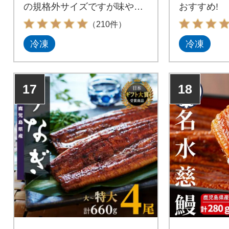
の規格外サイズですが味や品
おすすめ!
質は変わりません!
（210件）
冷凍
冷凍
17
18