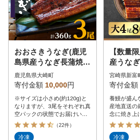
おおさきうなぎ(鹿児
【数量限
島県産うなぎ長蒲焼)3
産うなぎ
尾セット
約800g
鹿児島県大崎町
宮崎県新富
寄付金額
10,000
円
寄付金額
※サイズは小さめ(約120g)と
養鰻が盛ん
なりますが、3尾をそれぞれ真
産地直送の
空パックの状態でお届けいた
念に焼き上
します。驚くほど綺麗な地下
お届けします
（22件）
水で丹精込めて育てたうなぎ
冷凍
冷凍
をどうぞ一度ご賞味くださ