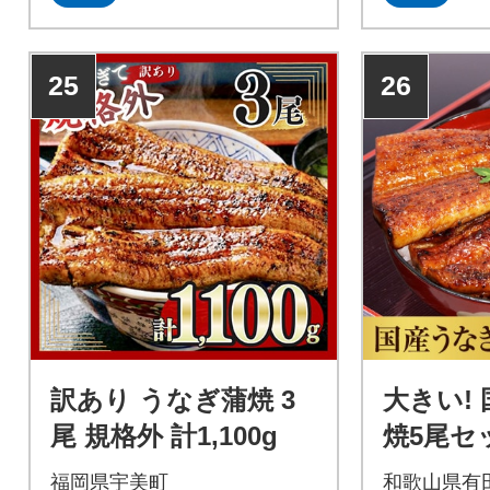
い。シラス台地でろ過された
天然地下水で養殖された大き
めのうなぎを無着色たれでし
25
26
っかり焼き上げおいしさをそ
のままに真空パックしまし
た。是非一度、【おおさきう
なぎ】をご賞味ください。
訳あり うなぎ蒲焼 3
大きい!
尾 規格外 計1,100g
焼5尾セッ
以上)
福岡県宇美町
和歌山県有