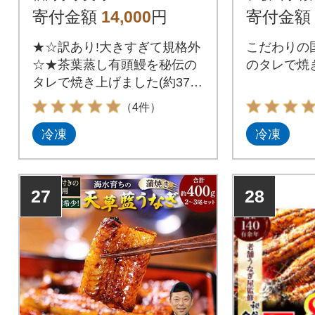
寄付金額
14,000
円
寄付金額
★☆訳あり!大きすぎて規格外
こだわりの
☆★茶葉蒸し有頭鰻を秘伝の
のタレで焼
タレで焼き上げました(約370g
×3尾)。
（4件）
冷凍
冷凍
27
28