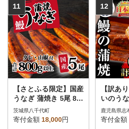
11
12
【さとふる限定】国産
【訳あり
うなぎ 蒲焼き 5尾 80
いのうな
0g以上 タレ・山椒付
県産 鰻
茨城県八千代町
鹿児島県志
き うな重 ひつまぶし
800～90
寄付金額
18,000
円
寄付金額
上うなぎ