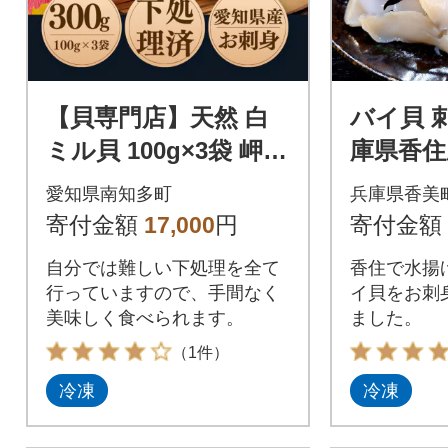
【貝専門店】天然 白
バイ貝 
ミル貝 100g×3袋 岬だ
庫県香住産
より
和7年9
愛知県南知多町
兵庫県香美
け)
寄付金額
17,000
円
寄付金額
自分では難しい下処理を全て
香住で水揚
行っていますので、手間なく
イ貝をお刺
美味しく食べられます。
ました。
（1件）
冷凍
冷凍