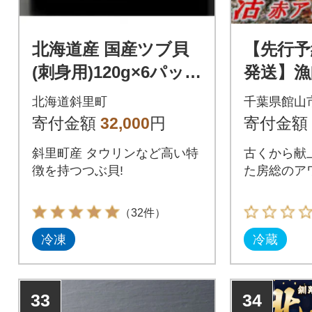
北海道産 国産ツブ貝
【先行予
(刺身用)120g×6パック
発送】漁
現地加工 急速冷凍
活メガイ
北海道斜里町
千葉県館山
～5枚)
寄付金額
32,000
円
寄付金額
斜里町産 タウリンなど高い特
古くから献
徴を持つつぶ貝!
た房総のア
（32件）
冷凍
冷蔵
33
34