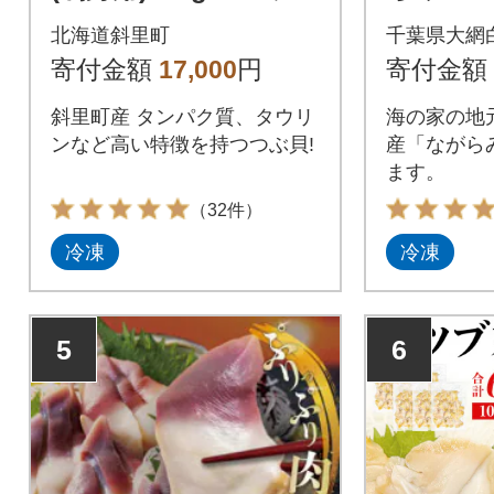
現地加工 急速冷凍
北海道斜里町
千葉県大網
寄付金額
17,000
円
寄付金額
斜里町産 タンパク質、タウリ
海の家の地
ンなど高い特徴を持つつぶ貝!
産「ながら
ます。
（32件）
冷凍
冷凍
5
6