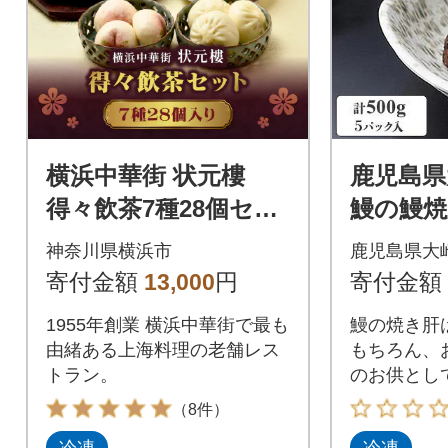
横浜中華街 状元樓
鹿児島県
得々飲茶7種28個セッ
鰻の鰻焼
ト|自家製点心を急速
ット
神奈川県横浜市
鹿児島県大
冷凍。おいしさその
寄付金額
13,000
円
寄付金額
ままお取り寄せ
1955年創業 横浜中華街で最も
鰻の焼き肝
由緒ある上海料理の老舗レス
もちろん、
トラン。
のお供とし
（8件）