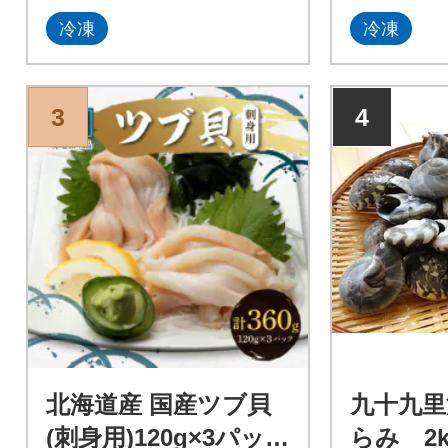
かずで、酒
冷凍
冷凍
能。
3
4
北海道産 国産ツブ貝
九十九里
(刺身用)120g×3パック
らみ 2