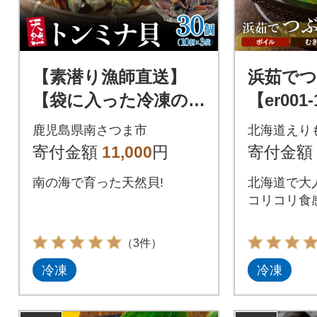
【素潜り漁師直送】
浜茹でつぶ
【袋に入った冷凍の
【er001-
ままでレンジ対応】
鹿児島県南さつま市
北海道えり
【南さつま市 笠沙
寄付金額
11,000
円
寄付金額
産 天然トンミナ貝】
南の海で育った天然貝!
北海道で大
コリコリ食感
（3件）
冷凍
冷凍