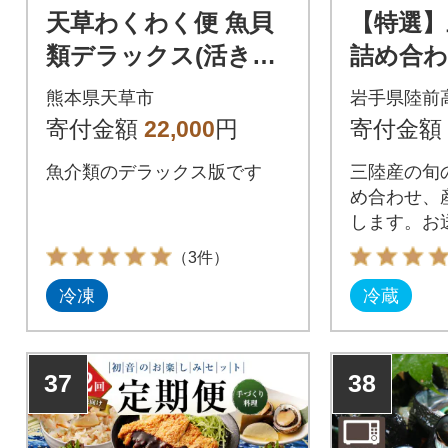
天草わくわく便 魚貝
【特選】
類デラックス(活きあ
詰め合わ
わび、車海老パック
済】(2～
熊本県天草市
岩手県陸前
など)_S059-002A
魚 海鮮 
寄付金額
22,000
円
寄付金額
旬 三陸
魚介類のデラックス版です
三陸産の旬
め合わせ、
します。お
や、調理の
（3件）
封いたしま
冷凍
冷蔵
お魚でも安
りいただけ
37
38