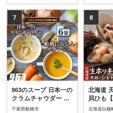
7
8
963のスープ 日本一の
北海道 
クラムチャウダー 船
貝ひも【計
橋にんじんポタージ
g×1パッ
千葉県船橋市
北海道白糠