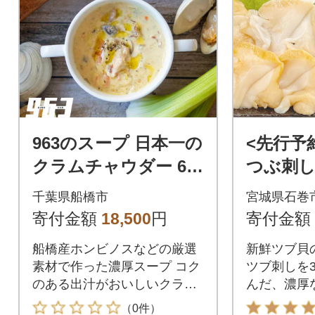
963のスープ 日本一の
<先行予
クラムチャウダー 6袋
つぶ刺し 
スープセット
ツブ刺し
千葉県船橋市
宮城県石巻
単調理 
寄付金額
18,500
円
寄付金額
船橋産ホンビノスなどの厳選
新鮮ツブ貝
素材で作った濃厚スープ コク
ツブ刺しを3
のある出汁がおいしいクラム
んだ、濃厚
チャウダー
いに広がる
（0件）