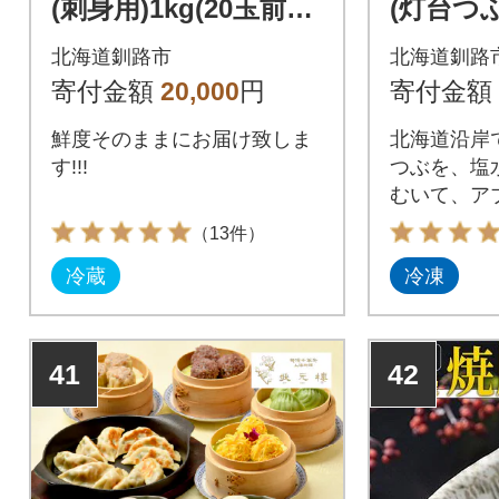
(刺身用)1kg(20玉前後)
(灯台つぶ
×1袋 ほっき ほっき貝
北海道釧路市
北海道釧路
ホッキ
寄付金額
20,000
円
寄付金額
鮮度そのままにお届け致しま
北海道沿岸
す!!!
つぶを、塩
むいて、アブ
り除き、解
（13件）
に食べられ
冷蔵
冷凍
した。
41
42