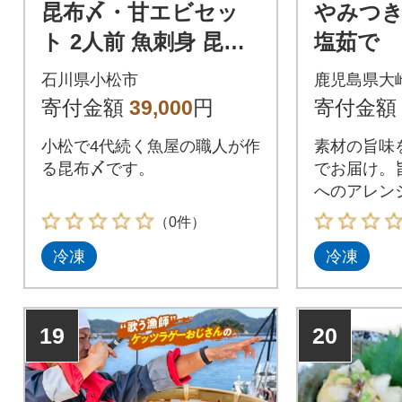
昆布〆・甘エビセッ
やみつ
ト 2人前 魚刺身 昆布
塩茹で 1
締め(真鯛 平目) 甘エ
石川県小松市
鹿児島県大
ビ ※冷凍でお届け
寄付金額
39,000
円
寄付金額
小松で4代続く魚屋の職人が作
素材の旨味
る昆布〆です。
でお届け。
へのアレン
す。
（0件）
冷凍
冷凍
19
20