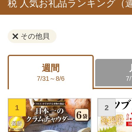
税 人気お礼品ランキング（
その他貝
週間
7/31～8/6
7
1
2