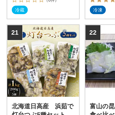
（0件）
を水揚げしております。
冷蔵
冷凍
21
22
北海道日高産 浜茹で
富山の昆
灯台つぶ5種セット
食べ比べ