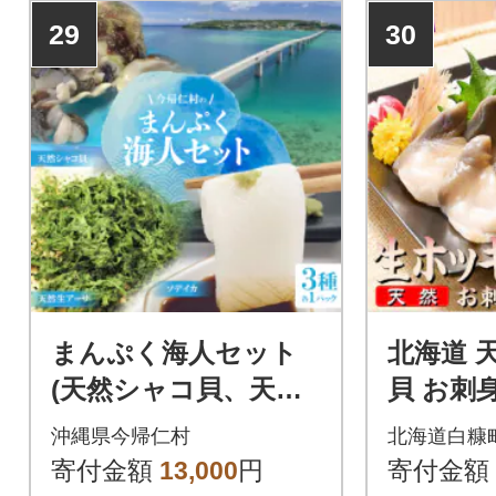
29
30
まんぷく海人セット
北海道 
(天然シャコ貝、天然
貝 お刺
生アーサ、ソデイカ)
～2人前
沖縄県今帰仁村
北海道白糠
寄付金額
13,000
円
寄付金額