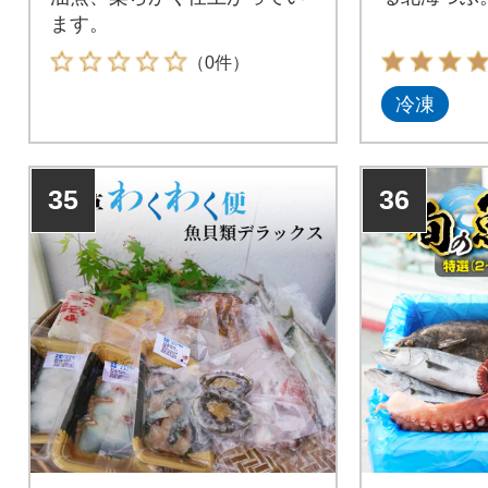
ます。
（0件）
冷凍
35
36