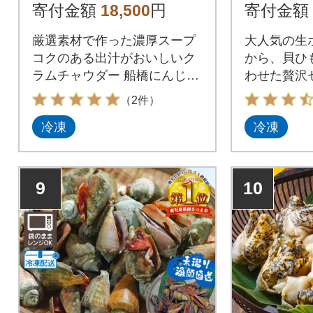
ュ 2種 3袋 スープセッ
寄付金額
18,500
円
寄付金額
ト
厳選素材で作った濃厚スープ
大人気の生
コクのある出汁がおいしいク
から、貝ひ
ラムチャウダー 船橋にんじん
わせた贅沢
のポタージュスープ
ます。
（2件）
冷凍
冷凍
9
10