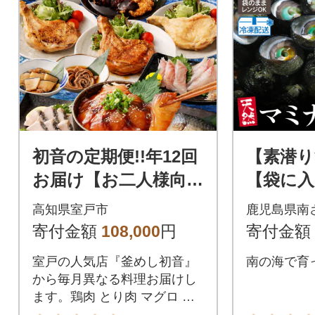
初音の定期便!!年12回
【素潜り
お届け【お二人様向
【袋に入
け】
ままで
高知県室戸市
鹿児島県南
【南さつ
寄付金額
108,000
円
寄付金額
産 天然
室戸の人気店『釜めし初音』
南の海で育
から毎月異なる料理お届けし
ます。鶏肉 とり肉 マグロ 鮪
サバ 鯖 煮付け 旬 魚 釜めし