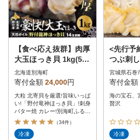
【食べ応え抜群】肉厚
<先行予
大玉ほっき貝 1kg(500
つぶ刺し 
g×2) 満足 大サイズ 天
ツブ刺し
北海道別海町
宮城県石巻
然ボイル北海道野付産
単調理 
寄付金額
24,000
円
寄付金額
大粒 北寄貝を厳選!旨味いっぱ
海の宝石、
い!「野付竜神ほっき貝」!刺身
贅沢
バター焼 カレー!別海町ふるさ
と納税
（34件）
冷凍
冷凍