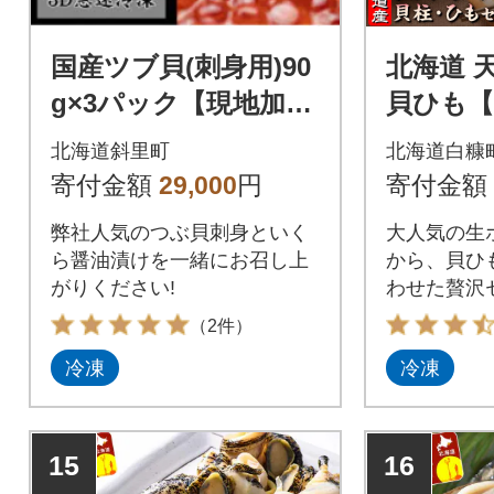
国産ツブ貝(刺身用)90
北海道 
g×3パック【現地加工
貝ひも【計
品】と鮭卵いくら醤油
g×2パッ
北海道斜里町
北海道白糠
漬け200g×1箱
寄付金額
29,000
円
寄付金額
弊社人気のつぶ貝刺身といく
大人気の生
ら醤油漬けを一緒にお召し上
から、貝ひ
がりください!
わせた贅沢
ます。
（2件）
冷凍
冷凍
15
16