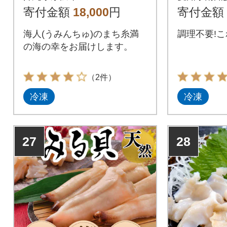
より
寄付金額
18,000
円
寄付金額
海人(うみんちゅ)のまち糸満
調理不要!
の海の幸をお届けします。
（2件）
冷凍
冷凍
27
28