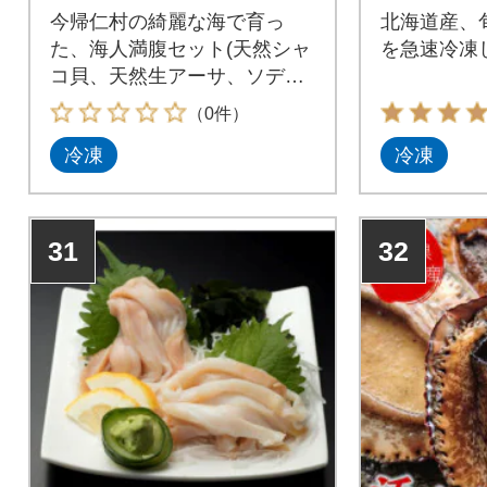
今帰仁村の綺麗な海で育っ
北海道産、
た、海人満腹セット(天然シャ
を急速冷凍
コ貝、天然生アーサ、ソデイ
カ)をご用意しました。
（0件）
冷凍
冷凍
31
32