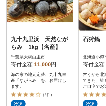
九十九里浜 天然なが
石狩鍋
らみ 1kg【名産】
千葉県大網白里市
北海道小樽
寄付金額
11,000
円
寄付金額
海の家の地元定番、九十九里
古くから北
産「ながらみ」を、お届けし
てきた、鮭
ます。
ご自宅でお
（5件）
冷凍
冷凍