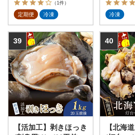
（1件）
ながれこ とこぶし 煮物 チキ
定期便
冷凍
冷凍
ンカツ 漬け 刺身 刺し身 さし
み 鯨 たれ焼き 加工品 惣菜 お
かず 料理 冷凍 おすすめ 1000
00円 お手軽 簡単 魚介
39
40
【活加工】剥きほっき
【北海道