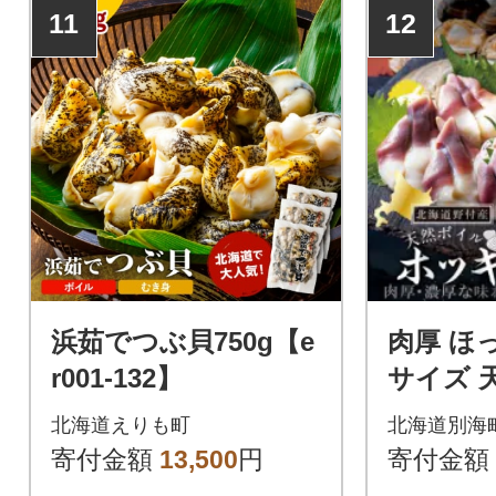
11
12
浜茹でつぶ貝750g【e
肉厚 ほっ
r001-132】
サイズ 
北海道 
北海道えりも町
北海道別海
済 別海
寄付金額
13,500
円
寄付金額