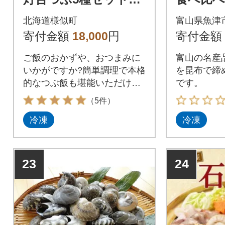
1kg(200g×5個)
カ・ヒ
北海道様似町
富山県魚津
貝・甘エ
寄付金額
18,000
円
寄付金額
ご飯のおかずや、おつまみに
富山の名産
いかがですか?簡単調理で本格
を昆布で締
的なつぶ飯も堪能いただけま
です。
す。
（5件）
冷凍
冷凍
23
24