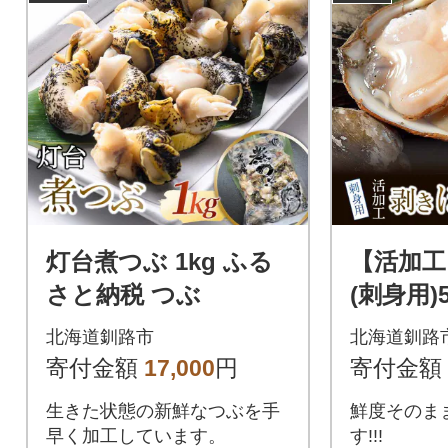
灯台煮つぶ 1kg ふる
【活加工
さと納税 つぶ
(刺身用)5
後)×1袋
北海道釧路市
北海道釧路
き貝 ホ
寄付金額
17,000
円
寄付金額
生きた状態の新鮮なつぶを手
鮮度そのま
早く加工しています。
す!!!