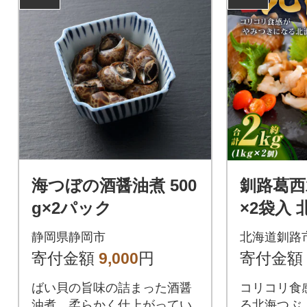
海つぼの酒醤油煮 500
釧路葛西
g×2パック
×2袋入 
北海道産
静岡県静岡市
北海道釧路
寄付金額
9,000
円
寄付金額
ばい貝の旨味の詰まった酒醤
コリコリ食
油煮、柔らかく仕上がってい
る北海つぶ