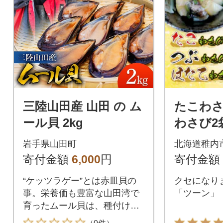
三陸山田産 山田 の ム
たこわさ
ール貝 2kg
わさび2
さび2袋
岩手県山田町
北海道稚内
寄付金額
6,000
円
寄付金額
“ケッツラゲー”とは赤皿貝の
クセになり
事。栄養価も豊富な山田湾で
「ツーン」
育ったムール貝は、種付けか
ら2~3年経過して成長した物