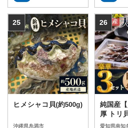
25
26
ヒメシャコ貝(約500g)
純国産【
厚 トリ貝
枚入り】
沖縄県糸満市
愛知県南知