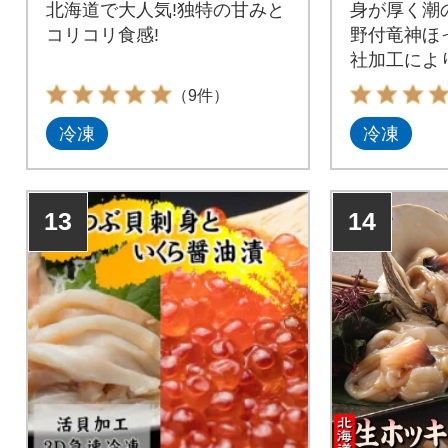
北海道で大人気!独特の甘みと
身が厚く潮
コリコリ食感!
野付竜神ほ
社加工によ
柔らかく仕
（9件）
冷凍
冷凍
13
14