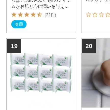
っぱい詰め込んだ4種のアイテ
ヘアケアセ
ムがお肌と心に潤いを与えて
柔らかに。
（22件）
冷蔵
19
20