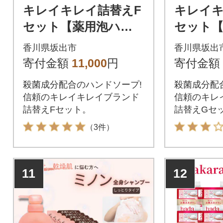
キレイキレイ詰替えF
キレイキ
セット【薬用泡ハン
セット
ドソープ詰替え6パッ
ドソープ
香川県坂出市
香川県坂出
ク】
ック】
寄付金額
11,000
円
寄付金額
殺菌成分配合のハンドソープ!
殺菌成分配
信頼のキレイキレイブランド
信頼のキレ
詰替えFセット。
詰替えGセ
（3件）
11
12