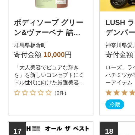
ボディソープ グリー
LUSH 
ン&ヴァーベナ 詰替 6
デンパー
00ml×3個セット|13_b
ト 3種
群馬県板倉町
神奈川県愛
sa-500301
寄付金額
10,000
円
寄付金額
「大人美容でピュアな輝き
ローズ、ラ
を」を新しいコンセプトにミ
ハチミツが
ドル世代に向けた厳選美容成
ーアイテム
分を配合し、せっけん成分で
（0件）
やさしくさっぱりとした洗い
冷蔵
上がりを体験いただけます。
17
18