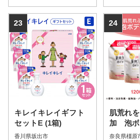
23
24
キレイキレイギフト
肌荒れを
セットE (1箱)
加 泡ボ
プ 詰替
香川県坂出市
奈良県橿原