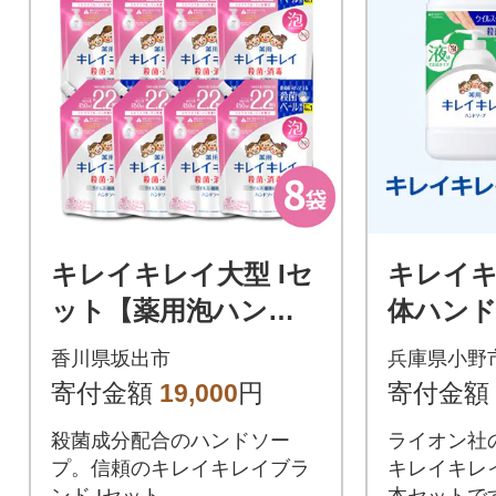
キレイキレイ大型 Iセ
キレイ
ット【薬用泡ハンド
体ハンド
ソープ 詰替用 450ml
替え用80
香川県坂出市
兵庫県小野
× 8袋】
寄付金額
19,000
円
寄付金額
殺菌成分配合のハンドソー
ライオン社
プ。信頼のキレイキレイブラ
キレイキレ
ンド Iセット。
本セットで