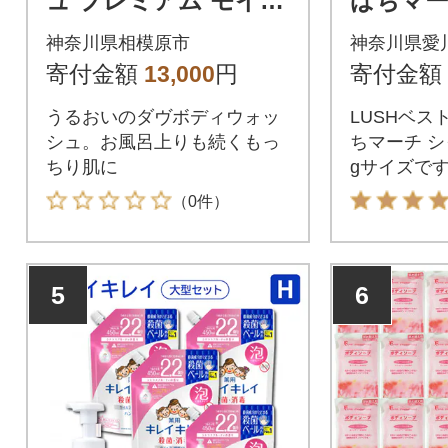
ュ プレミアム モイス
ばちマー
チャーケア 640g 5
ジェル 1
神奈川県相模原市
神奈川県愛
個 ※離島への配送不
ーソープ
寄付金額
13,000
円
寄付金額
可
うるおいのダヴボディウォッ
LUSHベス
シュ。お風呂上りも続くもっ
ちマーチ シ
ちり肌に
gサイズで
（0件）
5
6