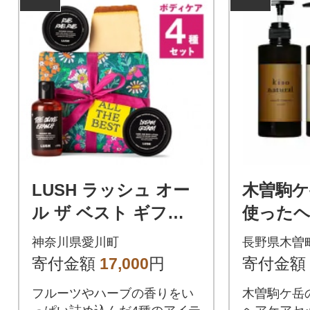
LUSH ラッシュ オー
木曽駒ケ
ル ザ ベスト ギフ
使った
ト ボディケア 4個セ
ト(シャ
神奈川県愛川町
長野県木曽
ット
ートメン
寄付金額
17,000
円
寄付金額
ォッシュ
フルーツやハーブの香りをい
木曽駒ケ岳