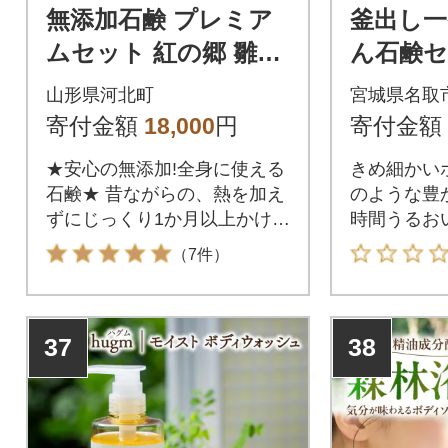
無添加石鹸 プレミア
釜出し一
ムセット 紅の郷 雛石
ん石鹸セ
鹸 18個セット 全16種
添加|21_h
山形県河北町
宮城県名取
+季節限定2個
寄付金額
18,000
円
寄付金額
★安心の無添加!全身に使える
きめ細かい
石鹸★ 昔ながらの、熱を加え
のような豊
ずにじっくり1か月以上かけて
時間うるお
作る【コールドプロセス製
湿性を両立
（7件）
法】で作った石けんです。肌
でみずみず
に吸い付くようなもっちり泡
燥肌や敏感
で気持ちよく洗え、おどろく
スキンケア
37
38
ほどお肌がもっちりしっとり
く愛用され
します。瑞々しいハーブや蜂
鹸です。赤
蜜などの本物の素材から抽出
の方、肌の
した植物原料を使った石鹸
てご使用い
は、河北町の豊かな自然がも