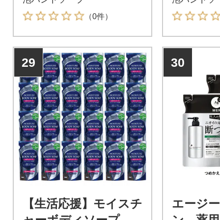
（0件）
29
30
【生活応援】モイスチ
エージー
ャーボディソープ 詰
ン 薬