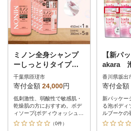
ミノン全身シャンプ
【新パッ
ーしっとりタイプ 4
akara
50ml:1本 詰替用(380
プ フ
千葉県匝瑳市
香川県坂出
ml)5個セット AW-2
ケの香り
寄付金額
24,000
円
寄付金額
5
×12袋
低刺激性、弱酸性で敏感肌・
新パッケージ!
乾燥肌の方におすすめ。ボデ
る泡ボディ
ィソープ(ボディウォッシュ)
ルブーケの
としても使える
（0件）