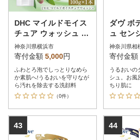
DHC マイルドモイス
ダヴ ボ
チュア ウォッシュ 1
ュ セン
本
ルド つめ
神奈川県横浜市
神奈川県相
×6
寄付金額
5,000
円
寄付金額
ふわとろ泡でしっとりなめら
うるおいの
か素肌へ!うるおいを守りなが
シュ。お風
ら汚れを除去する洗顔料
ちり肌に
（0件）
43
44