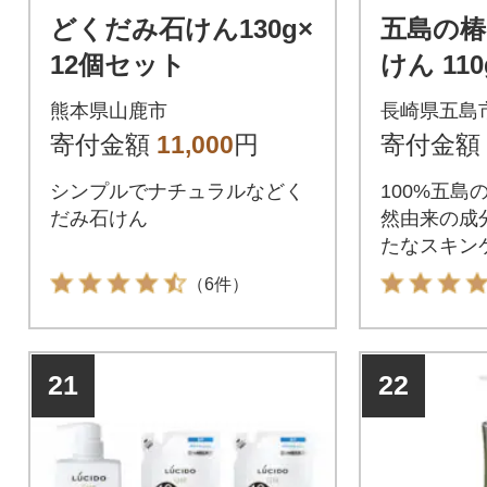
どくだみ石けん130g×
五島の椿
12個セット
けん 110
熊本県山鹿市
長崎県五島
寄付金額
11,000
円
寄付金額
シンプルでナチュラルなどく
100%五島
だみ石けん
然由来の成
たなスキン
（6件）
21
22