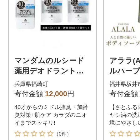
マンダムのルシード
アララ(A
薬用デオドラントボ
ルハーブ
ディウォッシュ(本体1
プ 550mL
兵庫県福崎町
福井県坂井
個+詰替用2個)MA-33
寄付金額
12,000
円
寄付金額
40才からのミドル脂臭・加齢
【さとふる
臭対策+肌ケア カラダのニオ
ヤシ油の洗
イまでスッキリ!
境にやさし
す。
（0件）