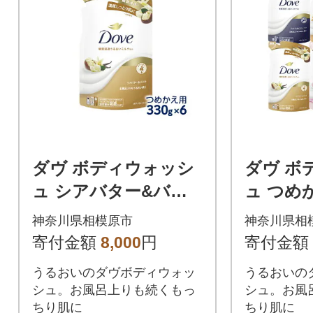
ダヴ ボディウォッシ
ダヴ ボ
ュ シアバター&バニ
ュ つめ
ラ つめかえ用 330g×6
トセット 
神奈川県相模原市
神奈川県相
寄付金額
8,000
円
寄付金額
うるおいのダヴボディウォッ
うるおいの
シュ。お風呂上りも続くもっ
シュ。お風
ちり肌に
ちり肌に