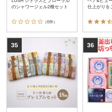
LUSH シトラスとフローラル
ヘア&ビュ
のシャワージェル2種セット
仕上がりを
（0件）
35
36