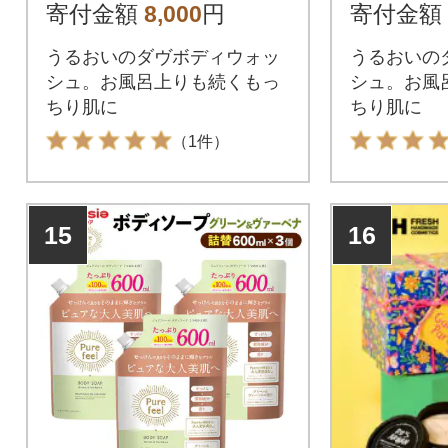
用 330g×6
寄付金額
8,000
円
寄付金額
うるおいのダヴボディウォッ
うるおいの
シュ。お風呂上りも続くもっ
シュ。お風
ちり肌に
ちり肌に
（1件）
15
16