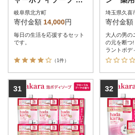
替 24個セット
ィクレン
岐阜県北方町
埼玉県久喜
品) つ
寄付金額
14,000
円
寄付金額
セット
毎日の生活を応援するセット
大人の男の
です。
の元を断つ!
ラントボデ
（1件）
31
32