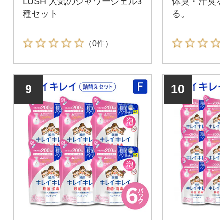
LUSH 人気のシャワージェル3
体臭・汗臭
種セット
る。
（0件）
9
10