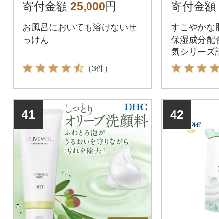
り》セッ
寄付金額
25,000
円
寄付金額
メ 人気
お風呂においても溶けないせ
すこやかな
ト
っけん
保湿成分配
気シリーズ詰
化粧品 コス
（3件）
らとり紙 人
素材 美容 
し お取り寄
41
42
ふるさと納税