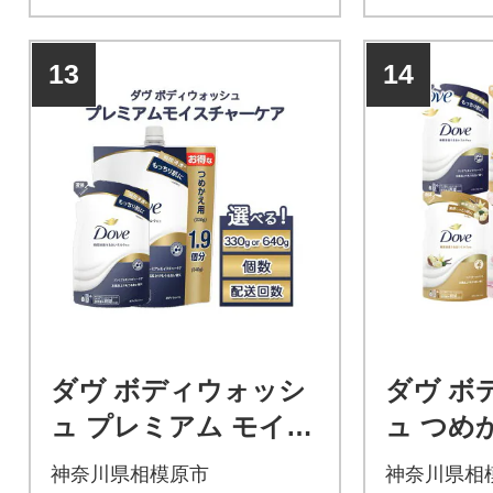
13
14
ダヴ ボディウォッシ
ダヴ ボ
ュ プレミアム モイス
ュ つめ
チャーケア つめかえ
トセット 
神奈川県相模原市
神奈川県相