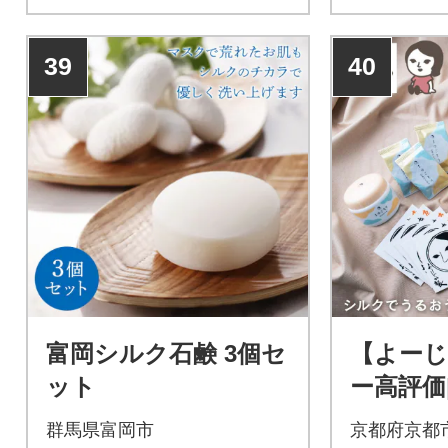
39
40
富岡シルク石鹸 3個セ
【よー
ット
ー高評価
るおう
群馬県富岡市
京都府京都