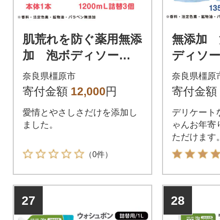
肌荒れを防ぐ薬用無添
無添加 
加 泡ボディソープ
ディソ
セット
ト 6個
奈良県橿原市
奈良県橿原
シリーズ
寄付金額
12,000
円
寄付金額
着色、
愛情とやさしさだけを添加し
デリケート
ー
ました。
ゃんお年寄
ただけます
もご使用い
（0件）
27
28