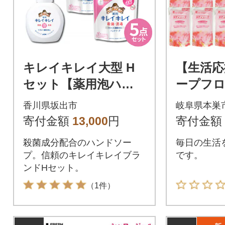
キレイキレイ大型 H
【生活応
セット【薬用泡ハン
ープフロ
ドソープ本体500ml ×
24個セ
香川県坂出市
岐阜県本巣
1本 & 詰替用450ml×4
寄付金額
13,000
円
寄付金額
袋】
殺菌成分配合のハンドソー
毎日の生活
プ。信頼のキレイキレイブラ
です。
ンドHセット。
（1件）