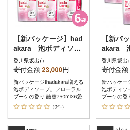
【新パッケージ】had
【新パッ
akara 泡ボディソー
akara
プ フローラルブー
プ フ
香川県坂出市
香川県坂出
ケの香り 詰替750ml
ケの香り
寄付金額
23,000
円
寄付金額
×6袋
×3袋
新パッケージ!hadakara増える
新パッケージ!
泡ボディソープ。フローラル
泡ボディソ
ブーケの香り 詰替750ml×6袋
ブーケの香り 
（0件）