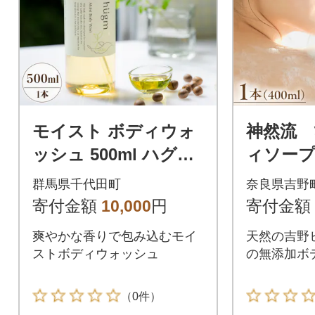
たらす何よりも安心な山形の
恵みです。
モイスト ボディウォ
神然流
ッシュ 500ml ハグム
ィソー
ch023-001r
群馬県千代田町
奈良県吉野
寄付金額
10,000
円
寄付金額
爽やかな香りで包み込むモイ
天然の吉野
ストボディウォッシュ
の無添加ボ
（0件）