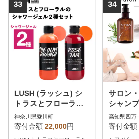
33
34
LUSH (ラッシュ) シ
サロン
トラスとフローラル
シャンプ
のシャワージェル2種
メント&
神奈川県愛川町
高知県四万
セット
(各500m
寄付金額
22,000
円
寄付金額
8-741