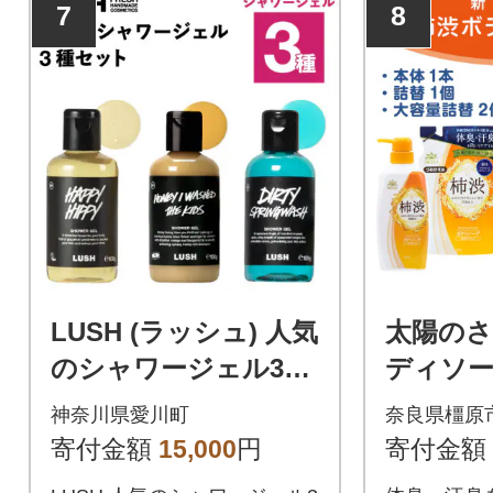
7
8
LUSH (ラッシュ) 人気
太陽のさ
のシャワージェル3種
ディソ
セット
神奈川県愛川町
奈良県橿原
寄付金額
15,000
円
寄付金額