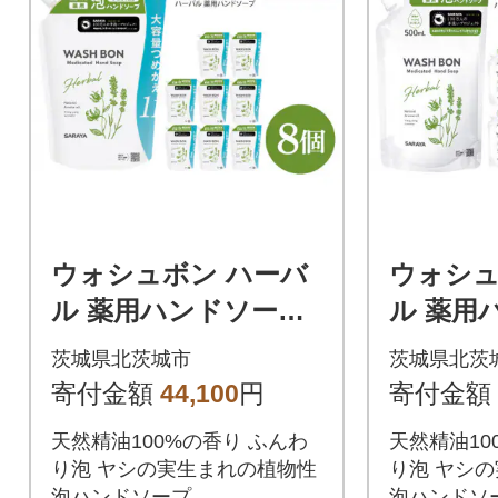
ウォシュボン ハーバ
ウォシュ
ル 薬用ハンドソープ
ル 薬用
1L 詰替用8個 CL35-
500ml 
茨城県北茨城市
茨城県北茨
W8
2-W6
寄付金額
44,100
円
寄付金額
天然精油100%の香り ふんわ
天然精油10
り泡 ヤシの実生まれの植物性
り泡 ヤシ
泡ハンドソープ
泡ハンドソ