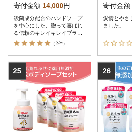
入
寄付金額
14,000
円
寄付金額
殺菌成分配合のハンドソープ
愛情とやさ
を中心にした、贈って喜ばれ
ました。
る信頼のキレイキレイブラン
ドギフトセットE。
（2件）
25
26