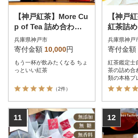
【神戸紅茶】More Cu
【神戸紅
p of Tea 詰め合わせ
紅茶詰め
ギフト
E TAST
兵庫県神戸市
兵庫県神戸
寄付金額
10,000
円
寄付金額
もう一杯が飲みたくなる ちょ
紅茶鑑定士
っといい紅茶
茶の詰め合
類の本格ブ
めます!
（2件）
11
12