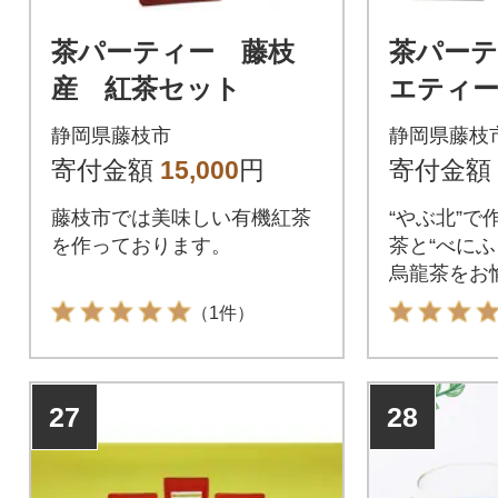
茶パーティー 藤枝
茶パー
産 紅茶セット
エティ
静岡県藤枝市
静岡県藤枝
寄付金額
15,000
円
寄付金額
藤枝市では美味しい有機紅茶
“やぶ北”で
を作っております。
茶と“べにふ
烏龍茶をお
（1件）
27
28