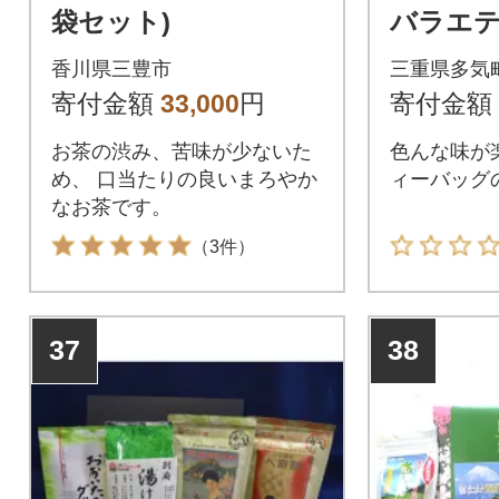
袋セット)
バラエ
香川県三豊市
三重県多気
寄付金額
33,000
円
寄付金額
お茶の渋み、苦味が少ないた
色んな味が
め、 口当たりの良いまろやか
ィーバッグ
なお茶です。
（3件）
37
38