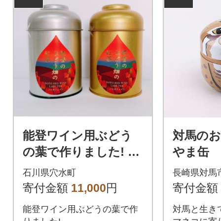
能登ワイン用ぶどう
対馬のお
の葉で作りました! 能
やま缶
登のぶどう畑の紅
石川県穴水町
長崎県対馬
茶 2缶
寄付金額
11,000
円
寄付金額
能登ワイン用ぶどうの葉で作
対馬と生き