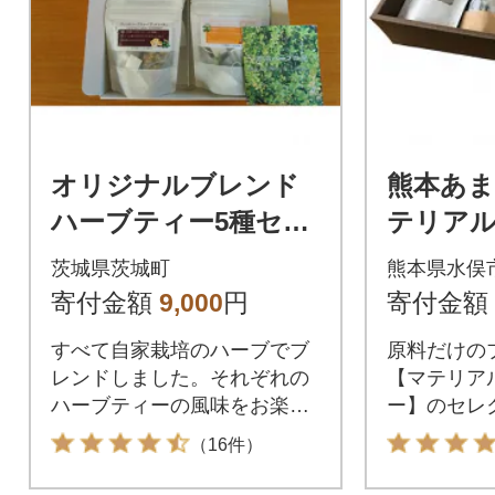
オリジナルブレンド
熊本あ
ハーブティー5種セッ
テリア
ト
ィーセレ
茨城県茨城町
熊本県水俣
ト
寄付金額
9,000
円
寄付金額
すべて自家栽培のハーブでブ
原料だけの
レンドしました。それぞれの
【マテリア
ハーブティーの風味をお楽し
ー】のセレ
みください。
ト
（16件）