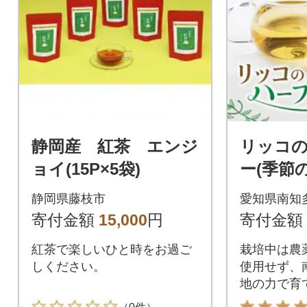
静岡産 紅茶 エンジ
リッコ
ョイ(15P×5袋)
ー(季節
ーおまか
静岡県藤枝市
愛知県南知
個入り×3
寄付金額
15,000
円
寄付金額
紅茶で楽しいひと時をお過ご
栽培中は農
しください。
使用せず、
地の力で育
ブティーで