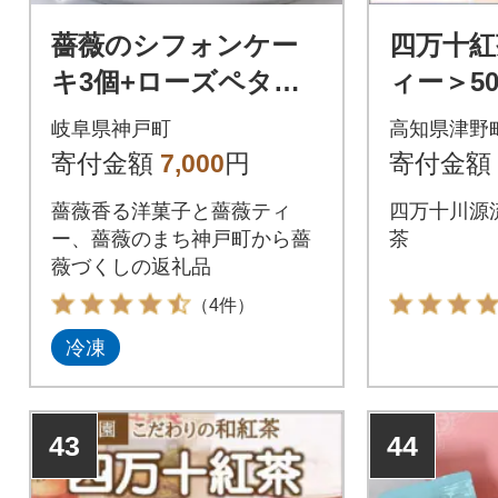
薔薇のシフォンケー
四万十紅
キ3個+ローズペタル
ィー＞50
ティー 薔薇が好き
岐阜県神戸町
高知県津野
な方へ薔薇薔薇セッ
寄付金額
7,000
円
寄付金額
ト
薔薇香る洋菓子と薔薇ティ
四万十川源
ー、薔薇のまち神戸町から薔
茶
薇づくしの返礼品
（4件）
冷凍
43
44