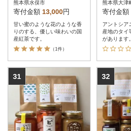
熊本県水俣市
熊本県大津
寄付金額
13,000
円
寄付金額
甘い蜜のような花のような香
アントシア
りのする、優しい味わいの国
産地のタイ
産紅茶です。
があります
すと色の変
（1件）
31
32