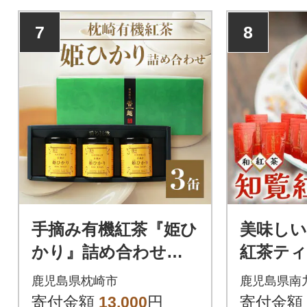
7
8
手摘み有機紅茶『姫ひ
美味しい
かり』詰め合わせ【4
紅茶ティ
0g×3缶】 鹿児島県枕
セット
鹿児島県枕崎市
鹿児島県南
崎産 【化粧箱入】 A3-
寄付金額
13,000
円
寄付金額