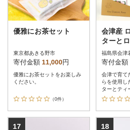
優雅にお茶セット
会津産 
ターと
のセッ
東京都あきる野市
福島県会津
寄付金額
11,000
円
寄付金額
優雅にお茶セットをお楽しみ
会津で育て
ください。
らを使用し
ターとティ
（0件）
17
18