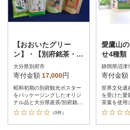
【おおいたグリー
愛鷹山の
ン】・【別府銘茶・湯
せ4種類
けむり茶】と【別府油
大分県別府市
静岡県沼津
八 銘茶・紅茶ティー
寄付金額
17,000
円
寄付金額
バッグ】の詰合せギ
昭和初期の別府観光ポスター
世界文化遺
フト
をパッケージングしたオリジ
を受けた愛
ナル品と大分県産茶/別府銘茶
茶葉を使用
湯けむり茶
飲み比べて
（0件）