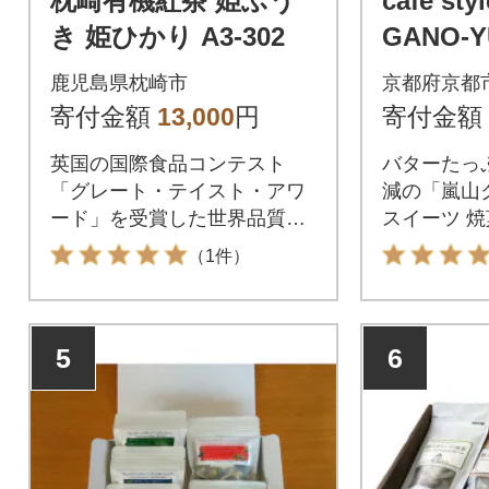
枕崎有機紅茶 姫ふう
cafe sty
き 姫ひかり A3-302
GANO-
ー&紅茶
鹿児島県枕崎市
京都府京都
イーツ
寄付金額
13,000
円
寄付金額
英国の国際食品コンテスト
バターたっ
「グレート・テイスト・アワ
減の「嵐山ク
ード」を受賞した世界品質の
スイーツ 焼
国産紅茶です。
人気 おすす
（1件）
菓子 洋菓子 
5
6