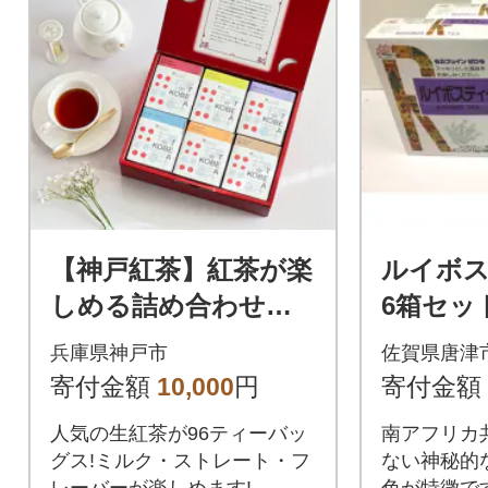
【神戸紅茶】紅茶が楽
ルイボス
しめる詰め合わせギ
6箱セッ
フト 生紅茶6種詰め合
兵庫県神戸市
佐賀県唐津
わせ
寄付金額
10,000
円
寄付金額
人気の生紅茶が96ティーバッ
南アフリカ
グス!ミルク・ストレート・フ
ない神秘的
レーバーが楽しめます!
色が特徴で