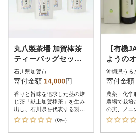
丸八製茶場 加賀棒茶
【有機J
ティーバッグセット
ようの
高島屋選定品 棒茶 ほ
のに&の
石川県加賀市
沖縄県うる
うじ茶 お茶 F6P-3205
ト
寄付金額
14,000
円
寄付金額
香りと旨味を追求した茎の焙
農薬・化学
じ茶「献上加賀棒茶」を生み
農場で栽培
出し、石川県を代表する製品
の実、ノニ
として育て上げた丸八製茶
収穫された
（0件）
場。