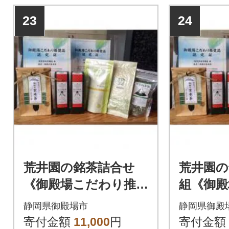
23
24
荒井園の銘茶詰合せ
荒井園の
《御殿場こだわり推奨
組《御殿
品、英国コンクール金
奨品、英
静岡県御殿場市
静岡県御殿
賞茶などのセット》
金賞茶
寄付金額
11,000
円
寄付金額