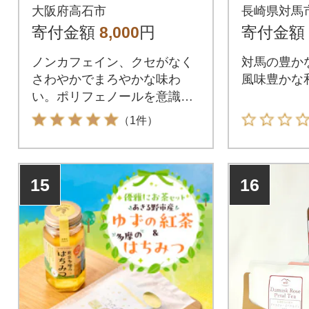
×80包 ティーバッグ
大阪府高石市
長崎県対馬
タグ紐なし 煮出し 水
寄付金額
8,000
円
寄付金額
出し可能
ノンカフェイン、クセがなく
対馬の豊か
さわやかでまろやかな味わ
風味豊かな
い。ポリフェノールを意識さ
れる方に人気です。
（1件）
15
16