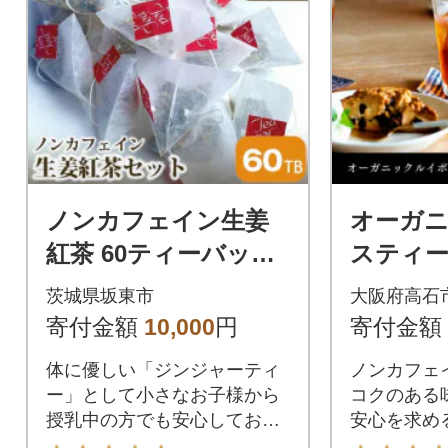
ノンカフェイン生姜
オーガ
紅茶 60ティーバッグ
スティー
無添加・無糖・無香料
3g×80
茨城県坂東市
大阪府高石
グ タグ
寄付金額
10,000
円
寄付金額
水出し可
体に優しい「ジンジャーティ
ノンカフェ
ー」として小さなお子様から
コクのある
授乳中の方でも安心してお飲
安心を求め
みいただきます。
当店人気商