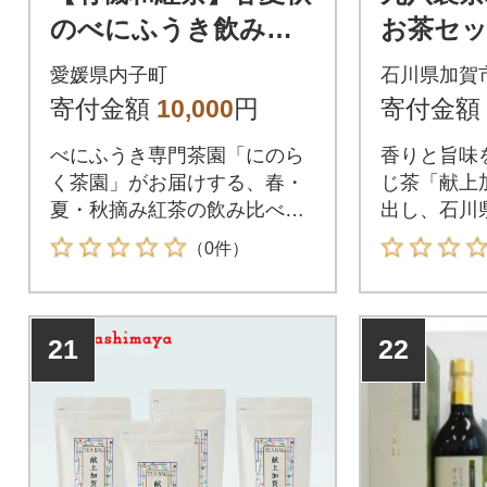
のべにふうき飲み比
お茶セッ
べセット
定品 棒
愛媛県内子町
石川県加賀
茶 石川県 
寄付金額
10,000
円
寄付金額
べにふうき専門茶園「にのら
香りと旨味
く茶園」がお届けする、春・
じ茶「献上
夏・秋摘み紅茶の飲み比べセ
出し、石川
ット
として育て
（0件）
場。
21
22