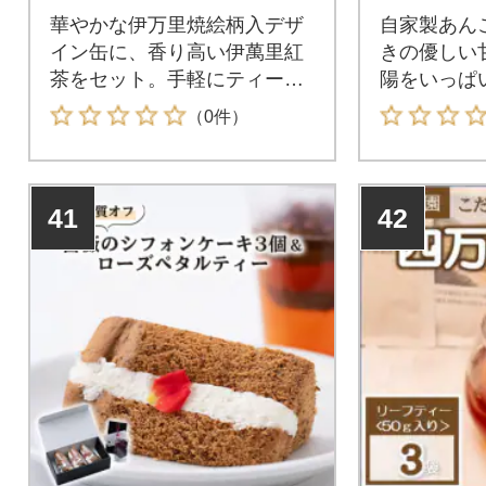
(化粧箱入
華やかな伊万里焼絵柄入デザ
自家製あん
イン缶に、香り高い伊萬里紅
きの優しい
茶をセット。手軽にティータ
陽をいっぱ
イムが楽しめます。
産のお茶と
（0件）
41
42