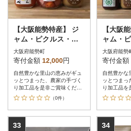
【大阪能勢特産】 ジ
【大阪能
ャム・ピクルス・ハ
ャム・
ーブティーのセットA
ーブティ
大阪府能勢町
大阪府能勢
寄付金額
12,000
円
寄付金額
自然豊かな里山の恵みがギュ
自然豊かな
ッとつまった、農家の手づく
ッとつまっ
り加工品を是非ご賞味くださ
り加工品を
い。
い。
（0件）
33
34