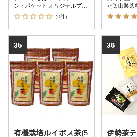
ン・ポケット オリジナルブレ
た築山製茶
ンド全8点セット
&和紅茶で
（0件）
35
36
有機栽培ルイボス茶(5
伊勢茶