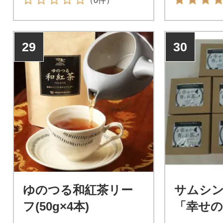
（0件）
29
30
ゆのつる和紅茶リー
サムシ
フ(50g×4本)
「幸せの
0袋