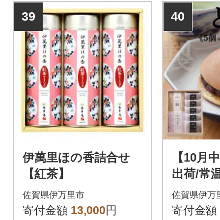
39
40
伊萬里ほの香詰合せ
【10月
【紅茶】
出荷/常
小嶋やの
佐賀県伊万里市
佐賀県伊万
き5個+
寄付金額
13,000
円
寄付金額