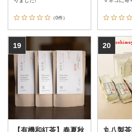
りました!
マネコに寄
（0件）
19
20
【有機和紅茶】春夏秋
丸八製茶