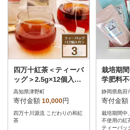
四万十紅茶＜ティーバ
栽培期間
ッグ＞2.5g×12個入り
学肥料不
×3袋
ぴった
高知県津野町
静岡県島田
ット【化
寄付金額
10,000
円
寄付金額
四万十川源流 こだわりの和紅
栽培期間中
茶
不使用の紅
ティーバッ