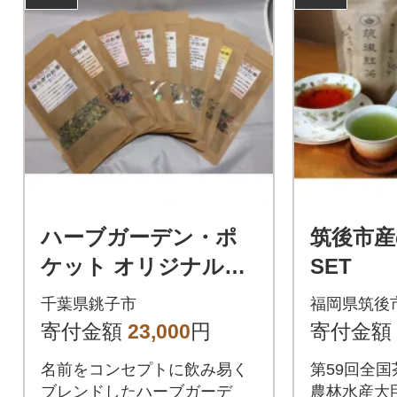
ハーブガーデン・ポ
筑後市産
ケット オリジナルブ
SET
レンドハーブティー
千葉県銚子市
福岡県筑後
飲み比べ8点セット
寄付金額
23,000
円
寄付金額
名前をコンセプトに飲み易く
第59回全
ブレンドしたハーブガーデ
農林水産大