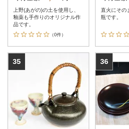
上野(あがの)の土を使用し、
直火にその
釉薬も手作りのオリジナル作
瓶です。
品です。
（0件）
35
36