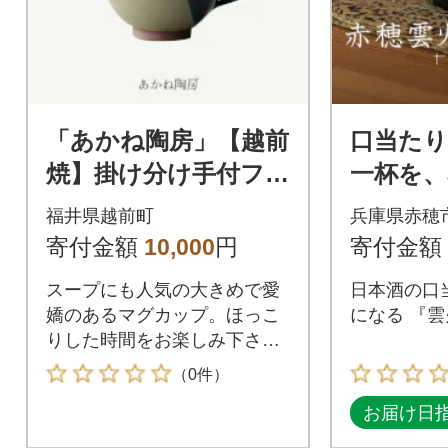
「あかね陶房」【越前
口当た
焼】掛け分け手付フリ
一杯を、
ーカップ
『ぐい呑
福井県越前町
兵庫県赤穂
と煙が生
寄付金額
10,000
円
寄付金額
作品(ぐ
スープにも人気の大きめで愛
日本酒の口
嬌のあるマグカップ。ほっこ
になる 『雲
りした時間をお楽しみ下さ
い。
（0件）
お届け日