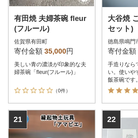
有田焼 夫婦茶碗 fleur
大谷焼 
(フルール)
セット)
佐賀県有田町
徳島県鳴門
寄付金額
35,000
円
寄付金額
美しい青の濃淡が印象的な夫
手造りなら
婦茶碗「fleur(フルール)」
い。使いや
飯茶碗です
（0件）
21
22