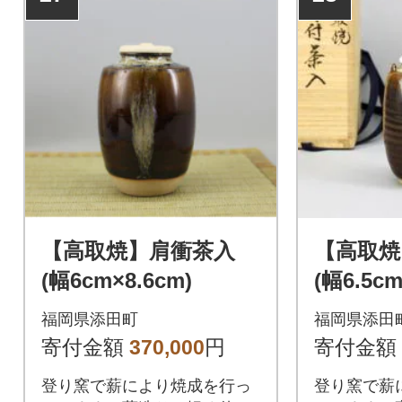
【高取焼】肩衝茶入
【高取焼
(幅6cm×8.6cm)
(幅6.5c
m)
福岡県添田町
福岡県添田
寄付金額
370,000
円
寄付金額
登り窯で薪により焼成を行っ
登り窯で薪