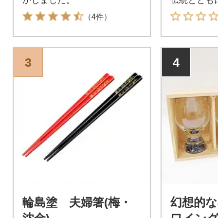
（4件）
3
4
輪島塗 夫婦箸(梅・
幻想的な