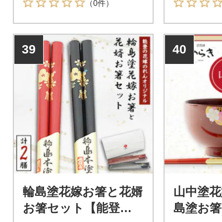
（0件）
39
40
輪島塗花嫁お箸と花婿
山中塗花
お箸セット【能登の
島塗お箸