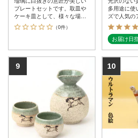
瑠璃に白抜きの意匠が美しい
光沢のない
プレートセットです。取皿や
多用途に使
ケーキ皿として、様々な場面
ズで人気の
で活躍してくれます。
（0件）
お届け日
9
10