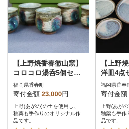
【上野焼香春徹山窯】
【上野焼
コロコロ湯呑5個セッ
洋皿4点
ト
福岡県香春町
福岡県香春
寄付金額
23,000
円
寄付金額
上野(あがの)の土を使用し、
上野(あがの
釉薬も手作りのオリジナル作
釉薬も手作
品です。
品です。