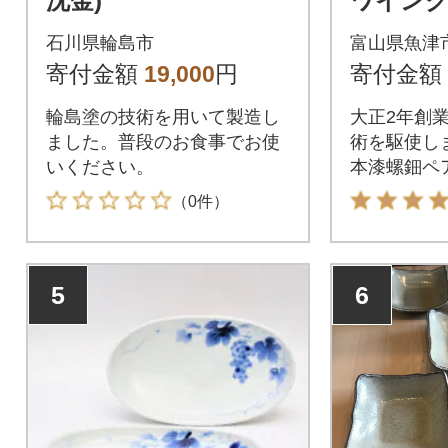
沈金)
ワイング
石川県輪島市
富山県魚津
寄付金額
19,000
円
寄付金額
輪島塗の技術を用いて製造し
大正2年創
ました。普段のお食事でお使
術を駆使し
いください。
本漆螺鈿ペ
す。
（0件）
5
6