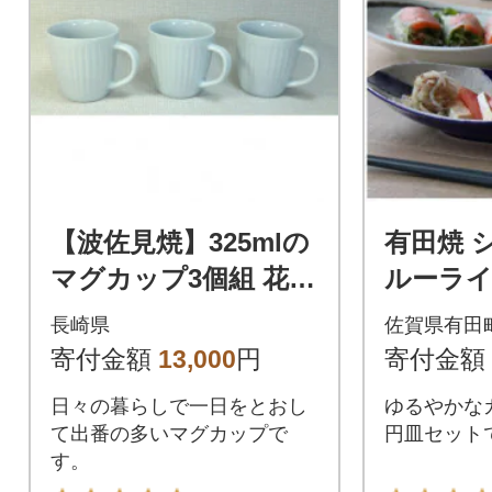
【波佐見焼】325mlの
有田焼 
マグカップ3個組 花ふ
ルーライ
わり白 3 11320
プレー
長崎県
佐賀県有田
寄付金額
13,000
円
寄付金額
日々の暮らしで一日をとおし
ゆるやかな
て出番の多いマグカップで
円皿セット
す。