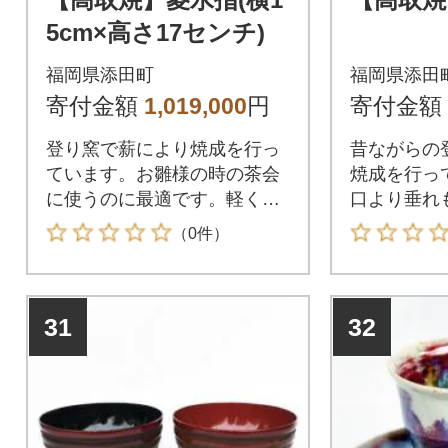
5cm×高さ17センチ)
福岡県添田町
福岡県添田
寄付金額
1,019,000
円
寄付金額
登り窯で薪により焼成を行っ
昔ながらの
ています。お雛様の時の茶会
焼成を行っ
に使うのに最適です。軽くて
口より垂れ
持ち運びにも便利です。
すい急須で
（0件）
31
32