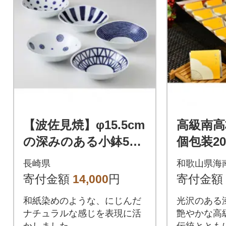
【波佐見焼】φ15.5cm
高級南高
の深みのある小鉢5柄
個包装2
5個組 藍玉 1 19865
箱 網代
長崎県
和歌山県海
寄付金額
14,000
円
寄付金額
和紙染めのような、にじんだ
光沢のある
ナチュラルな感じを表現に活
艶やかな高
かしました。
伝統ととも