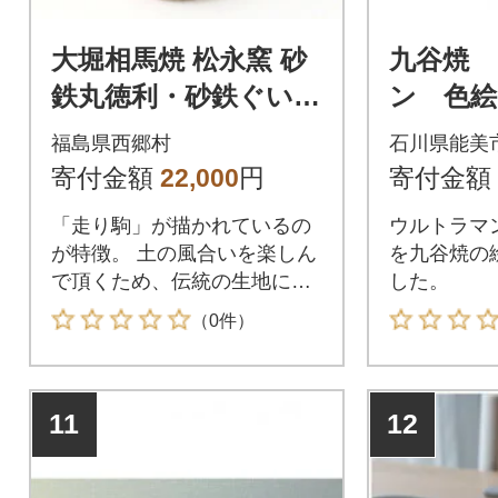
大堀相馬焼 松永窯 砂
九谷焼
鉄丸徳利・砂鉄ぐい呑
ン 色絵
み(緑)2個セット
福島県西郷村
石川県能美
寄付金額
22,000
円
寄付金額
「走り駒」が描かれているの
ウルトラマ
が特徴。 土の風合いを楽しん
を九谷焼の
で頂くため、伝統の生地に砂
した。
鉄を練り込みました。
（0件）
11
12