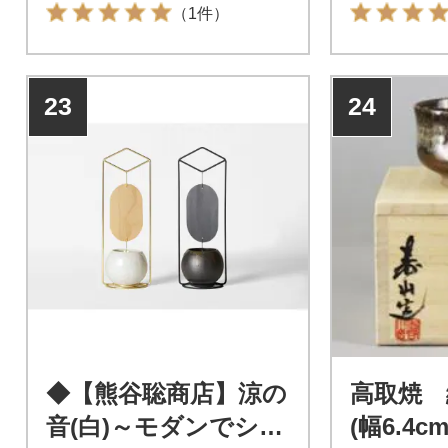
料無料 ふる
（1件）
23
24
◆【熊谷聡商店】涼の
高取焼 
音(白)～モダンでシッ
(幅6.4c