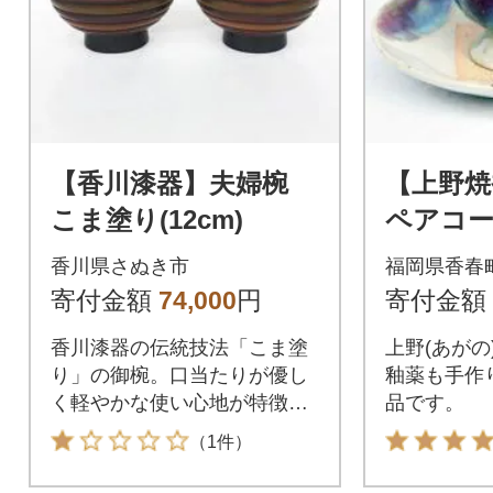
【香川漆器】夫婦椀
【上野焼
こま塗り(12cm)
ペアコ
セット
香川県さぬき市
福岡県香春
寄付金額
74,000
円
寄付金額
香川漆器の伝統技法「こま塗
上野(あがの
り」の御椀。口当たりが優し
釉薬も手作
く軽やかな使い心地が特徴で
品です。
す。
（1件）