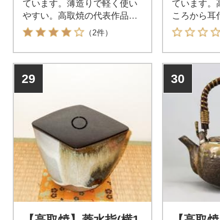
ています。薄造りで軽く使い
ています。
やすい。高取焼の代表作品で
ころから耳
す。
います。
（2件）
29
30
【高取焼】菱水指(横1
【高取焼