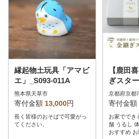
縁起物土玩具「アマビ
【鹿田喜
エ」_S093-011A
ぎスター
京都 体
熊本県天草市
京都府京都
継ぎ 人
寄付金額
13,000
円
寄付金額
長く皆様のおそばで可愛がっ
お家でできる
てください。
舗 うるし 
おすすめ お