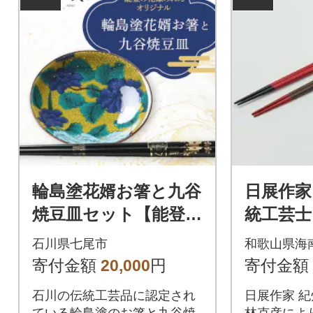
輪島塗花婿お箸と九谷
日展作家
焼豆皿セット【能登の
統工芸
花嫁のれんオリジナ
木製 夫
石川県七尾市
和歌山県海
ル】
(手塗り
寄付金額
20,000
円
寄付金額
石川の伝統工芸品に認定され
日展作家 紀州漆器伝統工芸士
ている輪島塗のお箸と九谷焼
林克彦によ