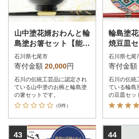
山中塗花婿おわんと輪
輪島塗花
島塗お箸セット【能登
焼豆皿セ
の花嫁のれんオリジ
花嫁の
石川県七尾市
石川県七尾
ナル】
ル】
寄付金額
20,000
円
寄付金額
石川の伝統工芸品に認定され
石川の伝統
ている山中塗のお椀と輪島塗
ている輪島
の箸セットです。
の豆皿セッ
（0件）
43
44