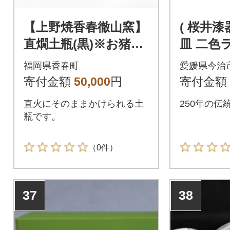
【上野焼香春徹山窯】
( 桜井漆
直燗土瓶(黒)※お猪口
皿 二色
2個付
【VE004
福岡県香春町
愛媛県今治
寄付金額
50,000
円
寄付金額
直火にそのままかけられる土
250年の伝
瓶です。
（0件）
37
38