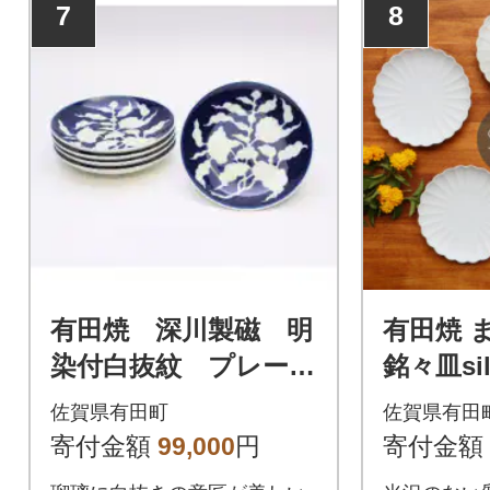
7
8
有田焼 深川製磁 明
有田焼 
染付白抜紋 プレート
銘々皿si
皿揃
ト A35-
佐賀県有田町
佐賀県有田
寄付金額
99,000
円
寄付金額