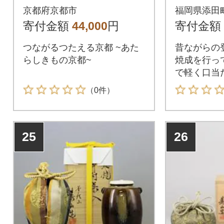
クな陶磁器製の置き型
桐箱入り
京都府京都市
福岡県添田
風鈴～
寄付金額
44,000
円
寄付金額
つながるつたえる京都 ~あた
昔ながらの
らしきもの京都~
焼成を行っ
で軽く口当
すいです。
（0件）
25
26