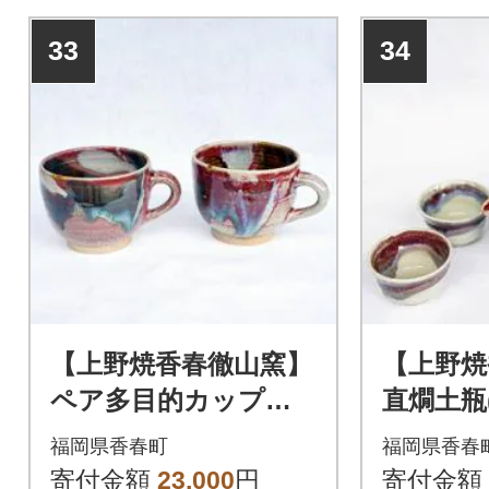
33
34
【上野焼香春徹山窯】
【上野焼
ペア多目的カップセ
直燗土瓶
ット
2個付
福岡県香春町
福岡県香春
寄付金額
23,000
円
寄付金額