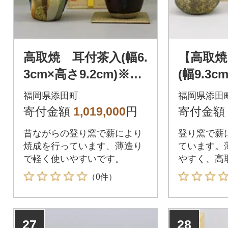
高取焼 耳付茶入(幅6.
【高取焼
3cm×高さ9.2cm)※桐
(幅9.3c
箱入り
福岡県添田町
福岡県添田
寄付金額
1,019,000
円
寄付金額
昔ながらの登り窯で薪により
登り窯で薪
焼成を行っています、薄造り
ています。
で軽く使いやすいです。
やすく、高
す。
（0件）
27
28