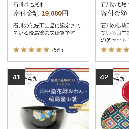
花嫁のれんオリジナ
の花嫁
石川県七尾市
石川県七尾
ル】
ナル】
寄付金額
19,000
円
寄付金額
石川の伝統工芸品に認定され
石川の伝統
ている輪島塗の夫婦箸です。
ている山中
の箸セット
（5件）
41
42