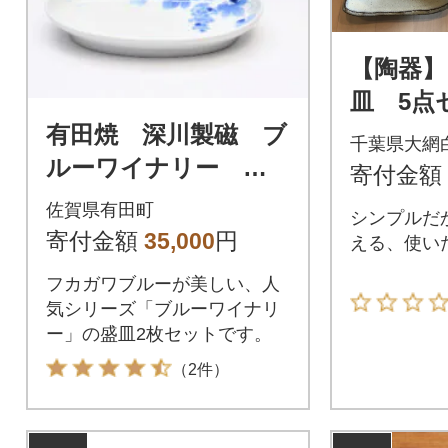
【陶器】
皿 5点
有田焼 深川製磁 ブ
千葉県大網
ルーワイナリー ペ
寄付金額
ア楕円盛皿
佐賀県有田町
シンプルだ
寄付金額
35,000
円
える、使い
フカガワブルーが美しい、人
気シリーズ「ブルーワイナリ
ー」の盛皿2枚セットです。
（2件）