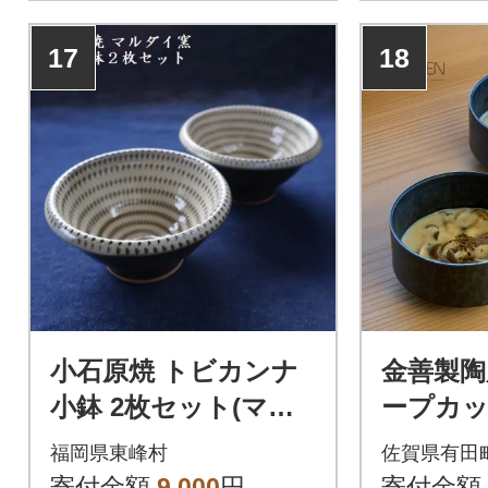
17
18
小石原焼 トビカンナ
金善製陶所
小鉢 2枚セット(マル
ープカッ
ダイ窯)
陶(2点
福岡県東峰村
佐賀県有田
寄付金額
9,000
円
寄付金額