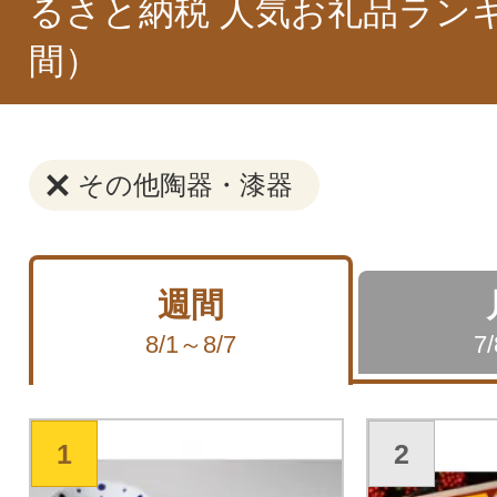
るさと納税 人気お礼品ラン
間）
その他陶器・漆器
週間
8/1～8/7
7
1
2