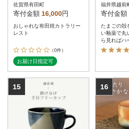
ト A16-18
佐賀県有田町
福井県越前
寄付金額
16,000
円
寄付金額
おしゃれな有田焼カトラリー
たまごの殻
レスト
い釉薬で丸
ら見ればハ
い器です。
（0件）
お届け日指定可
15
16