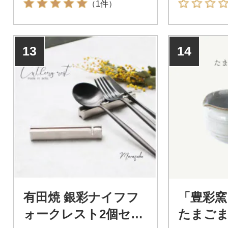
（1件）
13
14
有田焼 銀彩ナイフフ
「豊彩窯
ォークレスト2個セッ
たまご