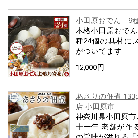
小田原おでん 9種2
本格小田原おでん
種24個の具材に
がついてます
12,000円
あさりの佃煮 130
店 小田原市
神奈川県小田原市
十一年 老舗が作
の旨味が溢れる「