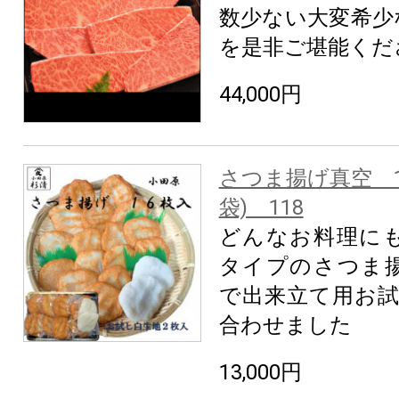
数少ない大変希少
を是非ご堪能くだ
44,000円
さつま揚げ真空 16
袋) 118
どんなお料理に
タイプのさつま揚
で出来立て用お試
合わせました
13,000円