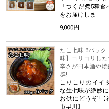
「つくだ煮5種食
をお届けしま
9,000円
たこ七味 6パック
味】コリコリした
辛さが日本酒や焼
群!
こりこりのイイ
な生七味が絶妙に
お供にどうぞ!【
市早川】