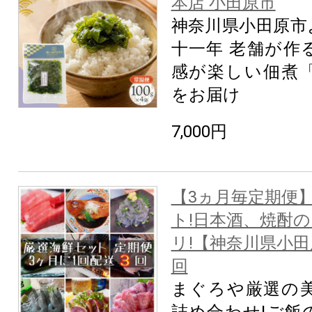
本店 小田原市
神奈川県小田原市
十一年 老舗が作
感が楽しい佃煮
をお届け
7,000円
【3ヵ月毎定期便】
ト!日本酒、焼酎
リ!【神奈川県小田
回
まぐろや厳選の
詰め合わせ!ご飯