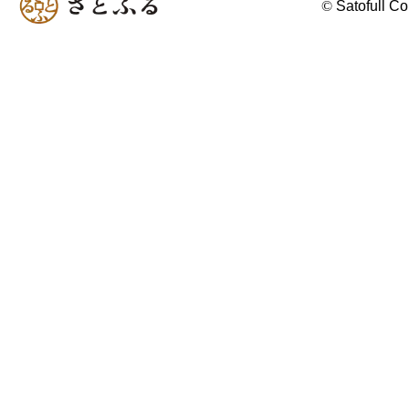
©
Satofull Co.