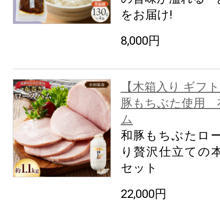
をお届け!
8,000円
【木箱入り ギフ
豚もちぶた使用 
ム
和豚もちぶたロー
り贅沢仕立ての
セット
22,000円