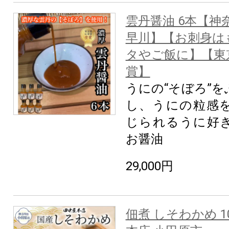
雲丹醤油 6本【神
早川】【お刺身は
タやご飯に】【東
賞】
うにの“そぼろ”
し、うにの粒感
じられるうに好
お醤油
29,000円
佃煮 しそわかめ 10