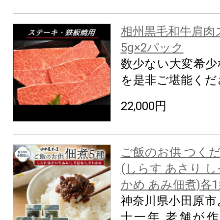
相州黒毛和牛肩肉
5g×2パック
数少ない大変希少
を是非ご堪能くだ
22,000円
ご飯のお供 つく
(しらす あさり 
かめ あみ佃煮)各
神奈川県小田原市
十一年 老舗が