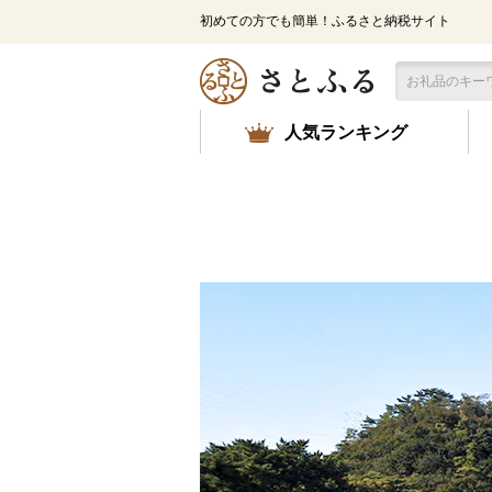
メ
初めての方でも簡単！ふるさと納税サイト
イ
ン
コ
ン
テ
人気ランキング
ン
ツ
に
ス
キ
ッ
プ