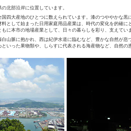
の北部沿岸に位置しています。
国四大産地のひとつに数えられています。漆のつややかな黒
材料として始まった日用家庭用品産業は、時代の変化を的確に
ともに本市の地場産業として、日々の暮らしを彩り、支えてい
白山脈に抱かれ、西は紀伊水道に臨むなど、豊かな自然が息
わといった果物類や、しらすに代表される海産物など、自然の