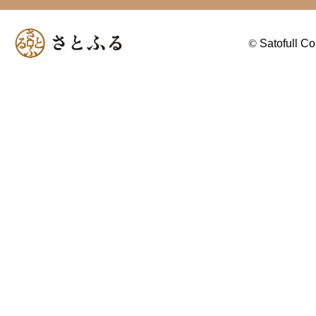
©
Satofull Co.