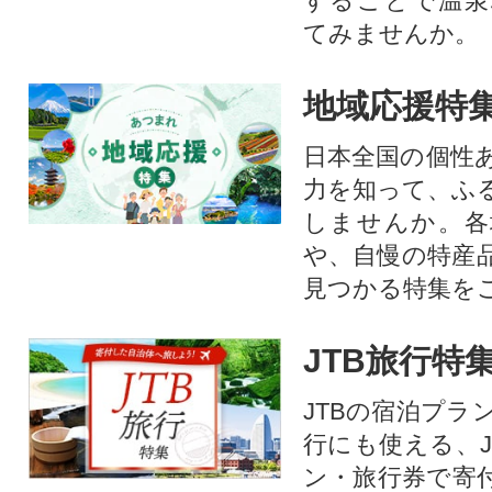
することで温泉
てみませんか。
地域応援特
日本全国の個性
力を知って、ふ
しませんか。各
や、自慢の特産
見つかる特集を
JTB旅行特
JTBの宿泊プラ
行にも使える、J
ン・旅行券で寄