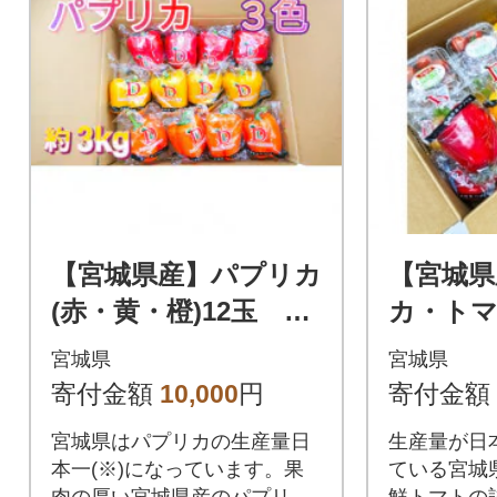
【宮城県産】パプリカ
【宮城県
(赤・黄・橙)12玉 約
カ・ト
3kg
セット
宮城県
宮城県
寄付金額
10,000
円
寄付金額
宮城県はパプリカの生産量日
生産量が日本
本一(※)になっています。果
ている宮城
肉の厚い宮城県産のパプリカ
鮮トマトの