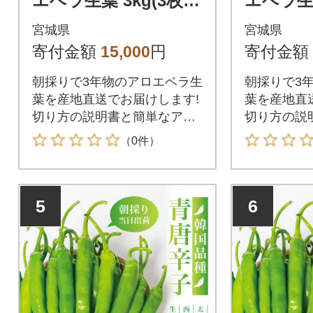
エベラ生葉 3kg(3枚～
エベラ生葉
6枚)3年物 宮城県産
宮城県
宮城県
寄付金額
15,000
円
寄付金額
朝採りで3年物のアロエベラ生
朝採りで3
葉を産地直送でお届けします!
葉を産地直
切り方の説明書と簡単なアレ
切り方の説
ンジレシピ付き♪
ンジレシピ
（0件）
5
6