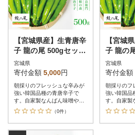
【宮城県産】生青唐辛
【宮城県
子 龍の尾 500gセット
子 龍の尾
(500g×1袋)激辛韓国品
(500g
宮城県
宮城県
種 西根の森|太良衛門
種 西根
寄付金額
5,000
円
寄付金額
朝採りのフレッシュな辛みが
朝採りのフ
強い韓国品種の青唐辛子で
強い韓国品
す。自家製なんばん味噌やゆ
す。自家製
ず胡椒等におすすめです♪
ず胡椒等に
（0件）