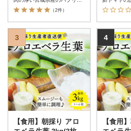
を是非ご賞味下さい。
kg!
（2件）
3
4
【食用】朝採り アロ
【食用】