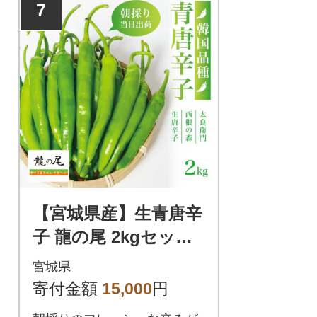
7
【宮城県産】生青唐辛
子 龍の尾 2kgセット
(500g×4袋)激辛韓国品
宮城県
種 西根の森|太良衛門
寄付金額
15,000
円