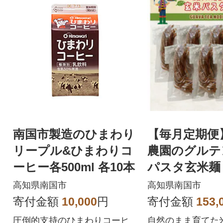
南国市製造のひまわり
【毎月定期便
リープル&ひまわりコ
農園のグルテ
ーヒー各500ml 各10本
パスタ玄米麺
ット 全12回
高知県南国市
高知県南国市
寄付金額
10,000
円
寄付金額
153,
圧倒的支持のひまわりコーヒ
自然のまま育てた