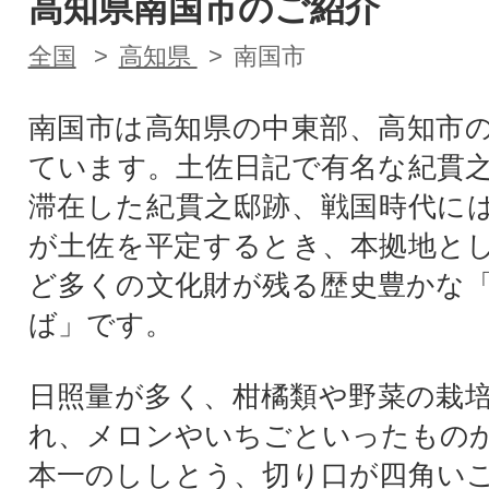
高知県南国市のご紹介
全国
高知県
南国市
南国市は高知県の中東部、高知市
ています。土佐日記で有名な紀貫
滞在した紀貫之邸跡、戦国時代に
が土佐を平定するとき、本拠地と
ど多くの文化財が残る歴史豊かな
ば」です。
日照量が多く、柑橘類や野菜の栽
れ、メロンやいちごといったもの
本一のししとう、切り口が四角い