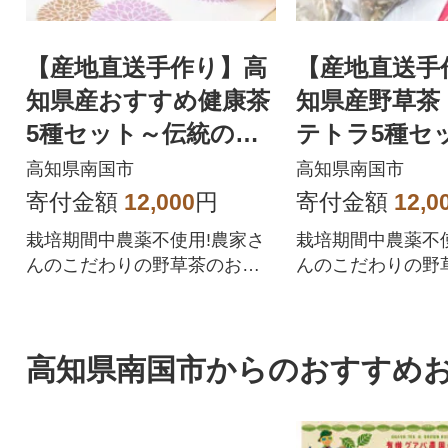
【産地直送手作り】高
【産地直送手
知県産おすすめ健康茶
知県産野草茶
5種セット～伝統の鉄
テトラ5種セ
釜で使い職人が手炒り
統鉄釜で使い
高知県南国市
高知県南国市
～【お茶セット】
炒り～【お茶
寄付金額
12,000
円
寄付金額
12,0
栽培期間中農薬不使用!農家さ
栽培期間中農薬不
んのこだわりの野草茶のお茶
んのこだわりの野
詰め合せです。職人こだわり
詰め合せです。職
の鉄釜で炒っています
の鉄釜で炒ってい
高知県南国市からのおすすめ