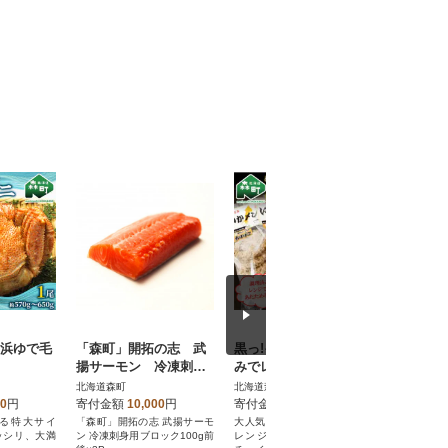
 浜ゆで毛
「森町」開拓の志 武
黒っ!イカ墨使用!調理済
新いくら醤
揚サーモン 冷凍刺身
みでレンジでチンです
(100g×
用ブロック100g前後×3
ぐ食べられちゃう!『黒
分け
北海道森町
北海道森町
北海道森町
P
いかメンチ』
00
円
寄付金額
10,000
円
寄付金額
12,000
円
寄付金額
る特大サイ
「森町」開拓の志 武揚サーモ
大人気いかメンチの進化系。
甘くとろけ
ッシリ、大満
ン 冷凍刺身用ブロック100g前
レンジでチン!『黒いかメン
醤油漬けを1