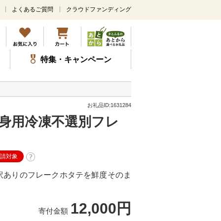
よくあるご質問
クラウドファンディング
メ
イ
ン
コ
ン
特集・キャンペーン
テ
ン
ツ
に
ス
お礼品ID:1631284
キ
刺身用冷凍不選別フレ
ッ
プ
申請対象
訳ありのフレークホタテを鮮度そのま
12,000円
寄付金額