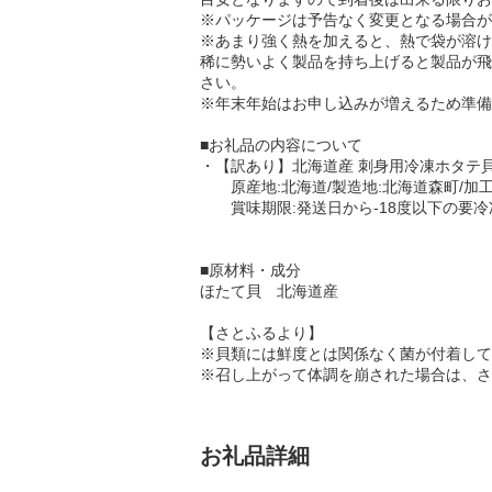
※パッケージは予告なく変更となる場合が
※あまり強く熱を加えると、熱で袋が溶け
稀に勢いよく製品を持ち上げると製品が飛
さい。
※年末年始はお申し込みが増えるため準備
■お礼品の内容について
・【訳あり】北海道産 刺身用冷凍ホタテ貝柱フレ
原産地:北海道/製造地:北海道森町/加工
賞味期限:発送日から-18度以下の要冷
■原材料・成分
ほたて貝 北海道産
【さとふるより】
※貝類には鮮度とは関係なく菌が付着して
※召し上がって体調を崩された場合は、さ
お礼品詳細