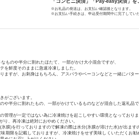
「コンビニ決済」「Pay-easy決済」
※お礼品の発送は、お支払い確認後となります。
※お支払い手続きは、申込受付期間中に完了してい
さなものや半分に割れたほたて、一部がかけ大小混合ですが、
テを鮮度そのままに急速冷凍しました。
りますが、お刺身はもちろん、アスパラやベーコンなどと一緒にバター
きがございます。
のや半分に割れたもの、一部がかけているものなどが混合した返礼品で
の管理が一定ではない為に冷凍焼けを起こしやすい環境となっておりま
上がり、再冷凍は絶対におやめください。
(氷膜)を行っておりますので解凍の際は水分(氷膜が溶けた水)が出ます
味期限を記載しておりますが、冷凍焼けをせず美味しくいただくお勧め
早めにお召し上がりください。