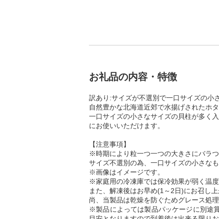
お礼品の内容・特徴
訳あり:サイズが不選別で一口サイズの小
自然豊かな北海道近郊で水揚げされたホタ
一口サイズの小さなサイズの貝柱が多く入
にお使いいただけます。
【注意事項】
※時期により粒一つ一つの大きさにバラつ
サイズ不選別の為、一口サイズの小さなも
※画像はイメージです。
※家庭用の冷凍庫では保冷効果が弱く温度
また、解凍後はお早め(1～2日)にお召し
尚、当製品は乾燥を防ぐためグレース処理
※製品によっては製品パッケージに別途賞
目安となりますので到着後は出来る限りお