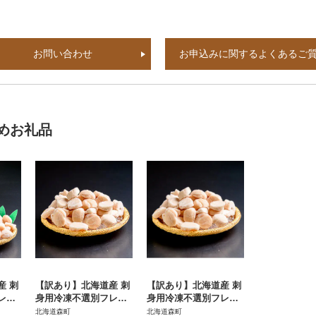
お問い合わせ
お申込みに関するよくあるご
めお礼品
産 刺
【訳あり】北海道産 刺
【訳あり】北海道産 刺
レー
身用冷凍不選別フレー
身用冷凍不選別フレー
クホタテ貝柱 2kg
クホタテ貝柱 1.5kg
北海道森町
北海道森町