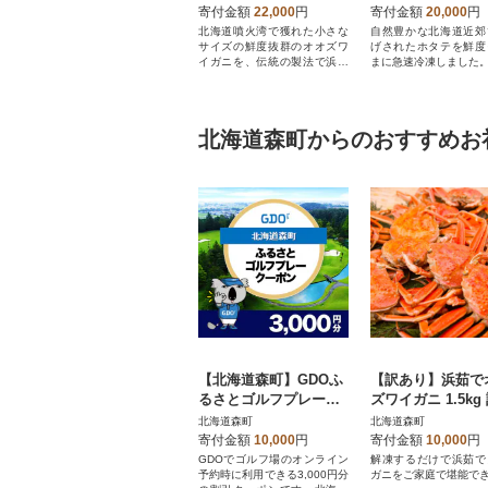
g(オスメス小サイズ混
寄付金額
22,000
円
寄付金額
20,000
円
合)
北海道噴火湾で獲れた小さな
自然豊かな北海道近郊
サイズの鮮度抜群のオオズワ
げされたホタテを鮮度
イガニを、伝統の製法で浜茹
まに急速冷凍しました
でしました!
北海道森町からのおすすめお
【北海道森町】GDOふ
【訳あり】浜茹で
るさとゴルフプレーク
ズワイガニ 1.5kg
ーポン(3,000円分)
込みセット 北海
北海道森町
北海道森町
湾産
寄付金額
10,000
円
寄付金額
10,000
円
GDOでゴルフ場のオンライン
解凍するだけで浜茹で
予約時に利用できる3,000円分
ガニをご家庭で堪能で