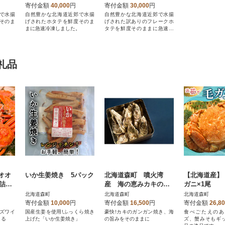
寄付金額
40,000
円
寄付金額
30,000
円
で水揚
自然豊かな北海道近郊で水揚
自然豊かな北海道近郊で水揚
そのま
げされたホタテを鮮度そのま
げされた訳ありのフレークホ
。
まに急速冷凍しました。
タテを鮮度そのままに急速冷
凍しました。
礼品
オオ
いか生姜焼き 5パック
北海道森町 噴火湾
【北海道産】
 詰め
産 海の恵みカキのガ
ガニ×1尾
道噴火
ンガン焼き 殻付きカ
北海道森町
北海道森町
北海道森町
キ(加熱用) 1.5kg～2k
寄付金額
10,000
円
寄付金額
16,500
円
寄付金額
26,8
g
ズワイ
国産生姜を使用!ふっくら焼き
豪快!カキのガンガン焼き、海
食べごたえのあ
きる
上げた「いか生姜焼き」
の旨みをそのままに
ズ、蟹みそもギ