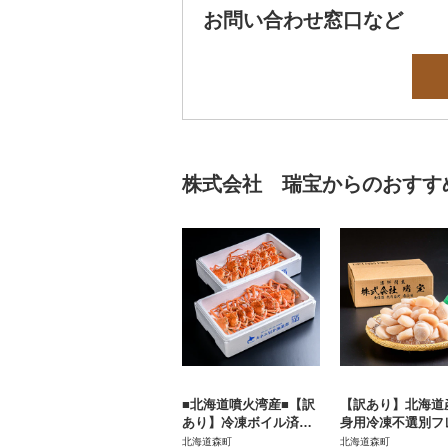
お問い合わせ窓口など
株式会社 瑞宝からのおすす
■北海道噴火湾産■【訳
【訳あり】北海道
あり】冷凍ボイル済・
身用冷凍不選別フ
オオズワイガニ 約4.0k
クホタテ貝柱1kg
北海道森町
北海道森町