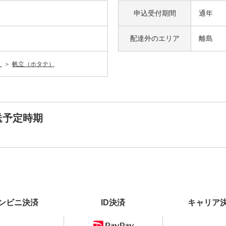
申込受付期間
通年
配達外の
エリア
離島
貝
帆立（ホタテ）
送予定時期
ンビニ決済
ID決済
キャリア