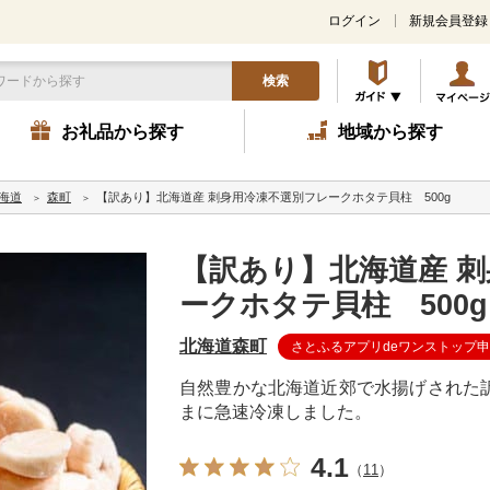
ログイン
新規会員登録
検索
お礼品から探す
地域から探す
海道
森町
【訳あり】北海道産 刺身用冷凍不選別フレークホタテ貝柱 500g
【訳あり】北海道産 
ークホタテ貝柱 500g
北海道森町
さとふるアプリdeワンストップ
自然豊かな北海道近郊で水揚げされた
まに急速冷凍しました。
4.1
（
11
）