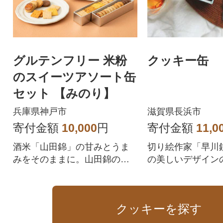
グルテンフリー 米粉
クッキー缶
のスイーツアソート缶
セット 【みのり】
兵庫県神戸市
滋賀県長浜市
寄付金額
10,000
円
寄付金額
11,0
酒米「山田錦」の甘みとうま
切り絵作家「早川
みをそのままに。山田錦の米
の美しいデザイン
粉から広がる、ちいさな口
ッキー缶
福。
クッキーを探す