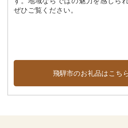
す。地域ならではの魅力を感じら
飛騨みやがわ考古民俗館の茅葺き
ぜひご覧ください。
つなぐ
飛騨市で開催する関西中学生ラグ
ール大会への支援に関する事業
鉱山資料館のリニューアルを目指し
Co-Innovation University（Co
備・運営・学生支援）
先駆的なこどもまんなか支援の実践
飛騨市のお礼品はこち
飛騨神岡高校の応援で地域を元気に
未来へつなぐHIDAミルクPJ