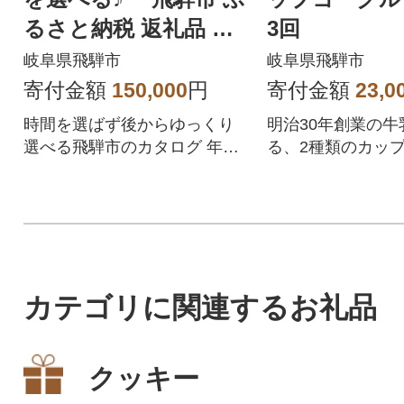
るさと納税 返礼品 カ
3回
タログ 寄付金額15万
岐阜県飛騨市
岐阜県飛騨市
円
寄付金額
150,000
円
寄付金額
23,0
時間を選ばず後からゆっくり
明治30年創業の牛
選べる飛騨市のカタログ 年末
る、2種類のカッ
の寄付も安心!贈答にも♪
が楽しめるお気軽
カテゴリに関連するお礼品
クッキー