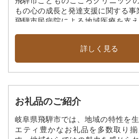
飛騨市こどものこころクリニック
もの心の成長と発達支援に関する事
飛騨市民病院による地域医療を支
に関する事業
東京大学宇宙線研究所との連携事業
詳しく見る
東北大学宇宙素粒子研究連携事業
飛騨の子供たちをスポーツで元気に
飛騨市の子どもたちを夢を育てる
ロジェクト
飛騨市映像制作プロジェクト
お礼品のご紹介
レールマウンテンバイクガッタン
地域振興事業
岐阜県飛騨市では、地域の特性を
飛騨市を舞台とした若手音楽家・
エティ豊かなお礼品を多数取り揃
プロジェクト