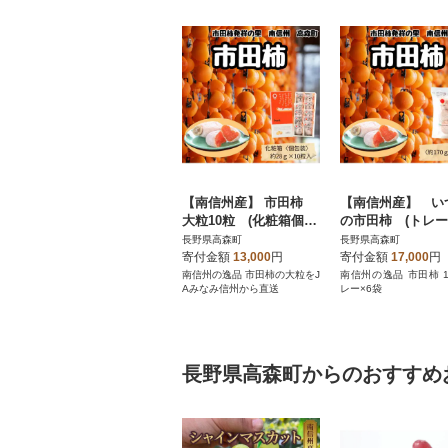
【南信州産】 市田柿
【南信州産】 い
大粒10粒 (化粧箱個包
の市田柿 (トレー1
装10粒 約280g) 12
×6袋セット)
長野県高森町
長野県高森町
月中旬から順次発送
寄付金額
13,000
円
寄付金額
17,000
円
南信州の逸品 市田柿の大粒をJ
南信州の逸品 市田柿 1
Aみなみ信州から直送
レー×6袋
長野県高森町からのおすすめ