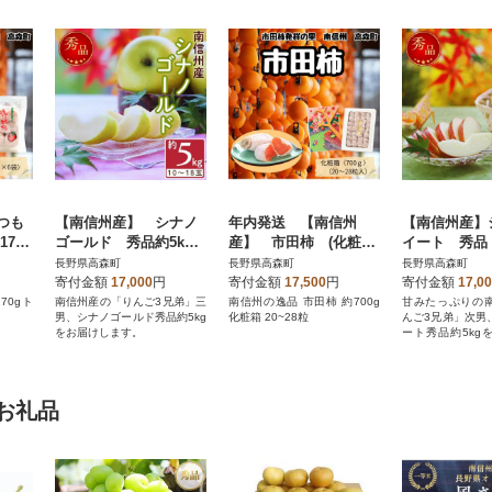
つも
【南信州産】 シナノ
年内発送 【南信州
【南信州産】
70g
ゴールド 秀品約5kg
産】 市田柿 (化粧箱
イート 秀品 
(10～20玉) 2026年1
20粒～28粒 約700g)
0～20玉) ※2
長野県高森町
長野県高森町
長野県高森町
0月下旬から順次発送
月中旬から順
寄付金額
17,000
円
寄付金額
17,500
円
寄付金額
17,0
70gト
南信州産の「りんご3兄弟」三
南信州の逸品 市田柿 約700g
甘みたっぷりの
男、シナノゴールド秀品約5kg
化粧箱 20~28粒
んご3兄弟」次男
をお届けします。
ート秀品約5kg
す。
お礼品