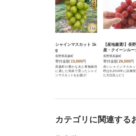
シャインマスカット 1k
【産地厳選!】長
g
産・クイーンルー
秀品 約2kg(3～5房
長野県高森町
長野県高森町
寄付金額
15,000
円
寄付金額
26,500
円
高森町の豊かな水と果物栽培
赤いシャインマスカッ
に適した気候で育ったシャイ
呼ばれ2019年に品種
ンマスカットをお届け!
た大注目ぶどう
カテゴリに関連する