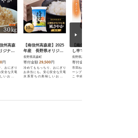
南信州高森
【南信州高森産】2025
【南信州高森町】袖無
【南信州
リジナル
年産 長野県オリジナ
し半てん「市田ねこ」
インマス
玄米30k
ル米「風さやか」精米1
(女性用)
ぶどう(2種
長野県高森町
長野県高森町
長野県高森
0kg
2026年
00
円
寄付金額
29,500
円
寄付金額
14,500
円
寄付金額
送
り、おにぎり
冷めてももっちり、おにぎり
市田ねこは、伝統手作りリバ
採れたて大
心安全な天竜
お弁当にも。安心安全な天竜
ーシブル袖無しちゃんちゃん
ット単品、
しいお米で
水系育ちの美味しいお米で
こ 中綿・真綿(絹)入りで軽く
マスカット
す。
暖かなエコ着です。
ト(計3~4房