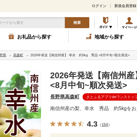
ログイン
新規会員登録
検索
お礼品から探す
地域から探す
野県
高森町
2026年発送【南信州産】 幸水 約5kg 秀品 <8月中旬~順次発送>
2026年発送【南信州産
<8月中旬~順次発送>
長野県高森町
さとふるアプリdeワンストッ
南信州産の梨、幸水 秀品 約5kgを
4.3
（
164
）