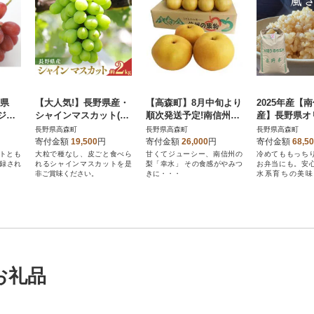
野県
【大人気!】長野県産・
【高森町】8月中旬より
2025年産【
ジュ
シャインマスカット(約
順次発送予定!南信州産
産】長野県オ
)
2kg) 秀品 〈2026年9月
で育った幸水5kg
米「風さやか」
長野県高森町
長野県高森町
長野県高森町
下旬～11月上旬発送〉
g
寄付金額
19,500
円
寄付金額
26,000
円
寄付金額
68,5
トとも
大粒で種なし、皮ごと食べら
甘くてジューシー、南信州の
冷めてももっち
登録され
れるシャインマスカットを是
梨「幸水」 その食感がやみつ
お弁当にも。安
非ご賞味ください。
きに・・・
水系育ちの美味
す。
お礼品