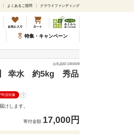
よくあるご質問
クラウドファンディング
メ
イ
ン
コ
ン
特集・キャンペーン
テ
ン
ツ
に
ス
お礼品ID:1301929
キ
】 幸水 約5kg 秀品
ッ
プ
プ申請対象
お届けします。
17,000円
寄付金額