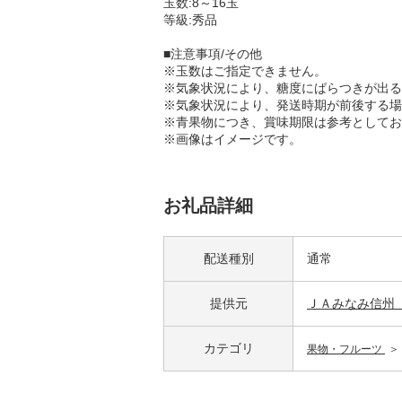
玉数:8～16玉
等級:秀品
■注意事項/その他
※玉数はご指定できません。
※気象状況により、糖度にばらつきが出る
※気象状況により、発送時期が前後する場
※青果物につき、賞味期限は参考としてお
※画像はイメージです。
お礼品詳細
配送種別
通常
提供元
ＪＡみなみ信州
カテゴリ
果物・フルーツ