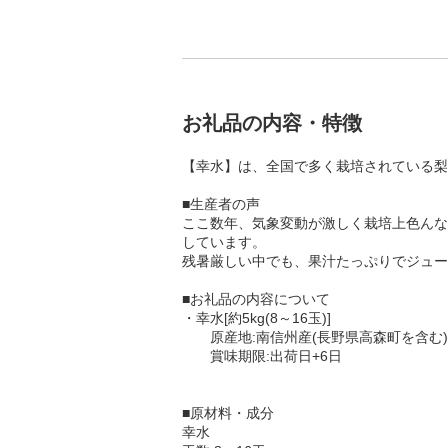
お礼品の内容・特徴
【幸水】は、全国で多く栽培されている梨
■生産者の声
ここ数年、気象変動が激しく栽培上色んな
しています。
残暑厳しい中でも、果汁たっぷりでジュー
■お礼品の内容について
・幸水[約5kg(8～16玉)]
原産地:南信州産(長野県高森町を含む)
賞味期限:出荷日+6日
■原材料・成分
幸水