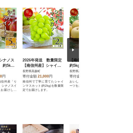
シナノス
2026年発送 数量限定
【南信州産】豊水 秀品
【南信州
約5kg(1
【南信州産】シャイン
約5kg 8玉～16玉<2026
大粒15
026年10
マスカット 約2kg (3～
年9月上旬～順次発送予
装15粒 約
長野県高森町
長野県高森町
長野県高森
次発送
5房) 9月中旬～順次発
定>
00
円
寄付金額
21,000
円
寄付金額
17,000
円
寄付金額
送
南信州産「り
南信州で丁寧に育てたシャイ
おいしい梨「豊水」旬のフル
南信州の逸品
、シナノスイ
ンマスカット(約2kg)を数量限
ーツをお届けします
Aみなみ信
をお届けしま
定でお届けします。