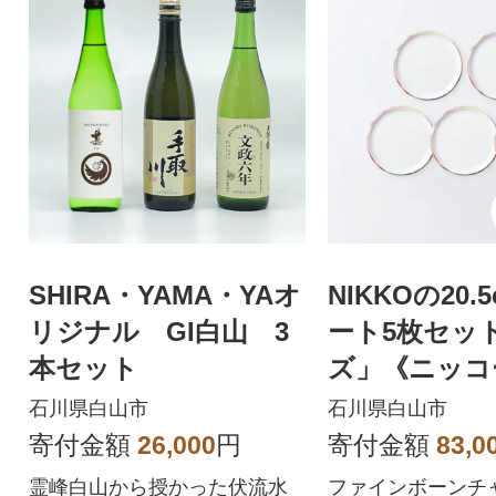
SHIRA・YAMA・YAオ
NIKKOの20.
リジナル GI白山 3
ート5枚セッ
本セット
ズ」《ニッコ
(11403-0020-5
石川県白山市
石川県白山市
寄付金額
26,000
円
寄付金額
83,0
霊峰白山から授かった伏流水
ファインボーンチ