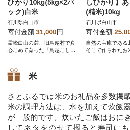
ひかり10kg(5kg×2パ
しひかり】あ
ック)白米
(精米)10kg
石川県白山市
石川県白山市
寄付金額
31,000
円
寄付金額
25,0
霊峰白山の麓、旧鳥越村で真
自然の宝庫である
心こめて育った「鳥越こしひ
そこで作られたお
かり」は安心・安全・美味し
娘達は美人が多い
いお米です。
い伝えられていま
米
さとふるでは米のお礼品を多数掲
米の調理方法は、水を加えて炊飯
が一般的です。炊いたご飯はおに
してネタをのせて握ると寿司にも