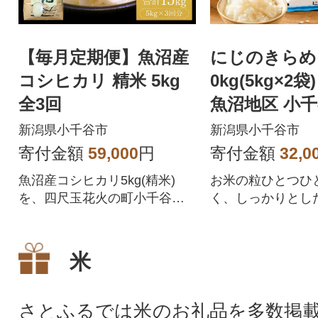
【毎月定期便】魚沼産
にじのきらめき
コシヒカリ 精米 5kg
0kg(5kg×2袋
全3回
魚沼地区 小
新潟県小千谷市
新潟県小千谷市
寄付金額
59,000
円
寄付金額
32,0
魚沼産コシヒカリ5kg(精米)
お米の粒ひとつひ
を、四尺玉花火の町小千谷市
く、しっかりとし
片貝町(米萬商店)より定期便で
え。
お届けします。
米
さとふるでは米のお礼品を多数掲