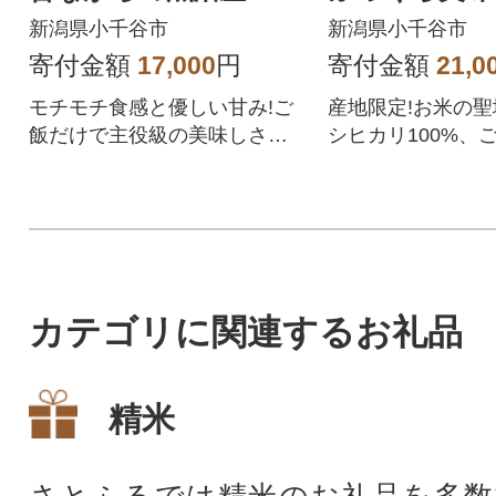
ヒカリ 従来品種 精米
かの
新潟県小千谷市
新潟県小千谷市
5kg
寄付金額
17,000
円
寄付金額
21,0
モチモチ食感と優しい甘み!ご
産地限定!お米の
飯だけで主役級の美味しさの
シヒカリ100%、
希少原種コシヒカリ。
エ監修のパックご
カテゴリに関連するお礼品
精米
さとふるでは精米のお礼品を多数