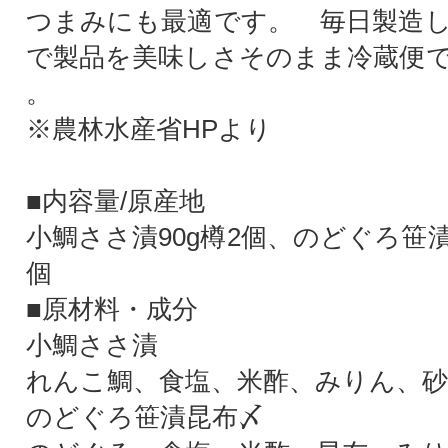
つまみにも最適です。 毎日製造
で製品を美味しさそのまま冷蔵便
。
※農林水産省HPより
■内容量/原産地
小鯛ささ漬90g樽2個、のどぐろ笹漬
個
■原材料・成分
小鯛ささ漬
れんこ鯛、食塩、米酢、みりん、
のどぐろ笹漬昆布〆