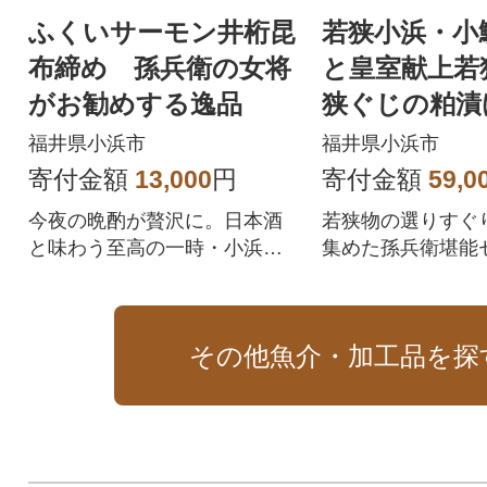
ふくいサーモン井桁昆
若狭小浜・小
布締め 孫兵衛の女将
と皇室献上若
がお勧めする逸品
狭ぐじの粕漬
物の蒸し物の
福井県小浜市
福井県小浜市
寄付金額
13,000
円
寄付金額
59,0
今夜の晩酌が贅沢に。日本酒
若狭物の選りすぐ
と味わう至高の一時・小浜の
集めた孫兵衛堪能
海育ちのふくいサーモン・む
っちりとろとろの旨味
その他魚介・加工品を探