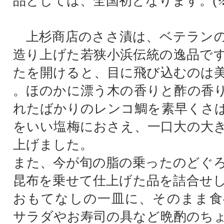
品としては、全国初となります。(※
上杉商店のささ漬は、ベテランの
造り上げた若狭小浜伝統の逸品で
たを開けると、目に飛び込むのは
。ほのかに漂う木の香りと酢の香
れたばかりのレンコ鯛を素早くさ
をいい塩梅におさえ、一口大の大
上げました。
また、今が旬の脂の乗ったのどぐ
昆布を乗せて仕上げた品を詰合せ
おもてなしの一皿に、そのまま食
サラダやお寿司の具など晩酌のち