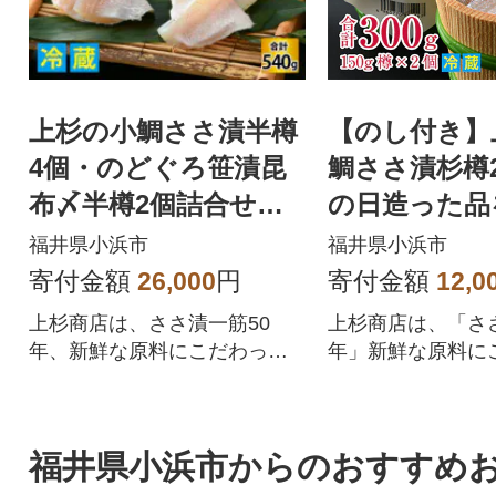
上杉の小鯛ささ漬半樽
【のし付き】
4個・のどぐろ笹漬昆
鯛ささ漬杉樽2
布〆半樽2個詰合せ
の日造った品
その日に造った品を新
まま冷蔵便で
福井県小浜市
福井県小浜市
鮮なまま冷蔵便で発送
す 贈答用
寄付金額
26,000
円
寄付金額
12,0
上杉商店は、ささ漬一筋50
上杉商店は、「ささ
年、新鮮な原料にこだわった
年」新鮮な原料に
上品な味付けだと喜ばれてい
品な味付けに仕上
ます。
す。
福井県小浜市からのおすすめ