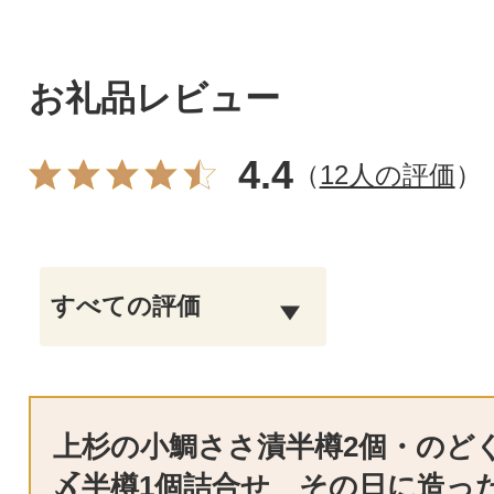
お礼品レビュー
4.4
（
12人の評価
）
上杉の小鯛ささ漬半樽2個・のど
〆半樽1個詰合せ その日に造っ