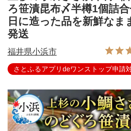
ろ笹漬昆布〆半樽1個詰
日に造った品を新鮮なま
発送
福井県小浜市
さとふるアプリdeワンストップ申請