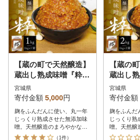
【蔵の町で天然醸造】
【蔵の町
蔵出し熟成味噌『粋』
蔵出し熟
1kg(1kg×1袋・無添
2kg(1
宮城県
宮城県
加・国産原材料)桜中
加・国産
寄付金額
5,000
円
寄付金額
味噌店
味噌
麹をふんだんに使い、丸一年
麹をふんだ
じっくり熟成させた無添加味
じっくり熟
噌。天然醸造のまろやかな甘
噌。天然醸
みを味わえます。
みを味わえ
（1件）