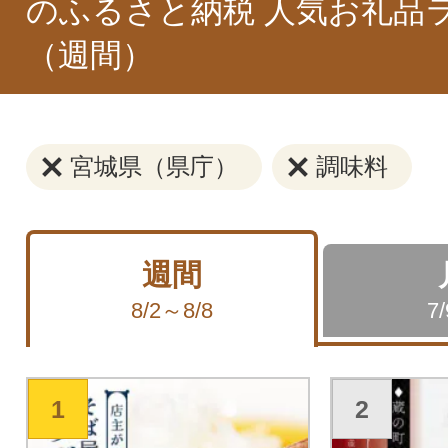
のふるさと納税 人気お礼品
（週間）
宮城県（県庁）
調味料
週間
8/2～8/8
7
1
2