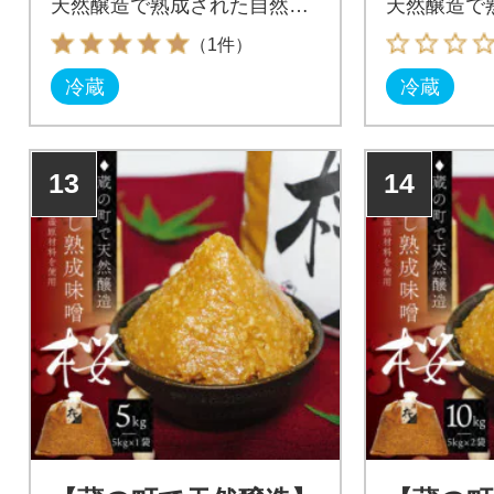
天然醸造で熟成された自然の
天然醸造で
甘みを味わえます。
甘みを味わ
（1件）
冷蔵
冷蔵
13
14