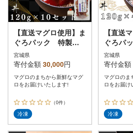
【直送マグロ使用】ま
【直送マ
ぐろパック 特製韓
ぐろパ
国風タレ付き 120g×
けタレと
宮城県
宮城県
10パック
タレ付き 
寄付金額
30,000
円
寄付金額
パック
マグロのまちから新鮮なマグ
マグロのま
ロをお届けいたします!
ロをお届け
（0件）
冷凍
冷凍