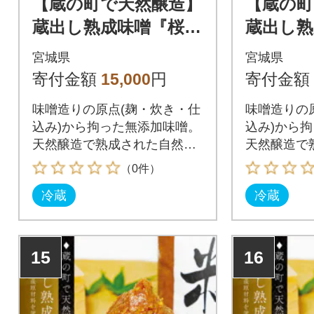
【蔵の町で天然醸造】
【蔵の町
蔵出し熟成味噌『桜』
蔵出し熟
5kg×1袋(無添加・国産
10kg(5
宮城県
宮城県
原材料)桜中味噌店
加・国産
寄付金額
15,000
円
寄付金額
味噌
味噌造りの原点(麹・炊き・仕
味噌造りの
込み)から拘った無添加味噌。
込み)から
天然醸造で熟成された自然の
天然醸造で
甘みを味わえます。
甘みを味わ
（0件）
冷蔵
冷蔵
15
16