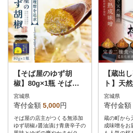
【そば屋のゆず胡
【蔵出し
椒】80g×1瓶 そば屋
ト】天然
でリピーターが続出
『桜×2・
宮城県
宮城県
する秘伝の柚子胡椒
g詰合せ
寄付金額
5,000
円
寄付金額
(無添加・宮城県産)
原材料)
そば屋の店主がつくる無添加
蔵の町から
ゆず胡椒♪醤油漬け青唐辛子の
成味噌をお
風味とゆずの爽やかさがクセ
も人気の桜