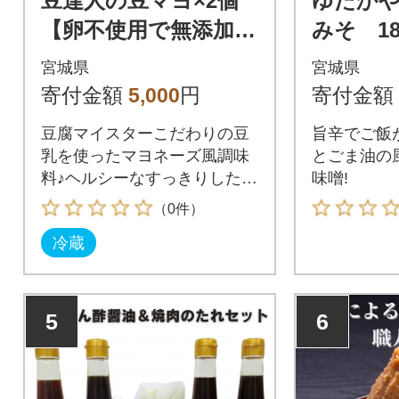
豆達人の豆マヨ×2個
ゆたか
【卵不使用で無添加】
みそ 18
植物性原材料100%、
宮城県
宮城県
砂糖・甘味料を不使
寄付金額
5,000
円
寄付金額
用、ビーガン対応
豆腐マイスターこだわりの豆
旨辛でご飯が
乳を使ったマヨネーズ風調味
とごま油の
料♪ヘルシーなすっきりしたコ
味噌!
クのある味わいです。
（0件）
冷蔵
5
6