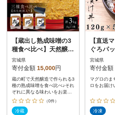
【蔵出し熟成味噌の3
【直送マ
種食べ比べ】天然醸造
ぐろパ
の生みそ『桜・粋・
けタレ付き
宮城県
宮城県
然』各1kg詰合せ(無添
パック
寄付金額
15,000
円
寄付金額
加・国産原材料)
蔵の町で天然醸造で作られる3
マグロのま
種の熟成味噌を食べ比べ♪それ
ロをお届け
ぞれに異なる味わいをお楽し
みください。
（0件）
冷蔵
冷凍