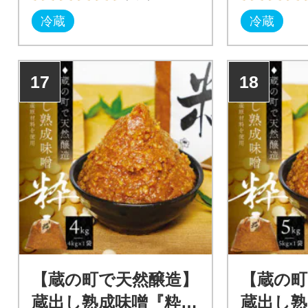
冷蔵
冷蔵
17
18
【蔵の町で天然醸造】
【蔵の町
蔵出し熟成味噌『粋』
蔵出し熟