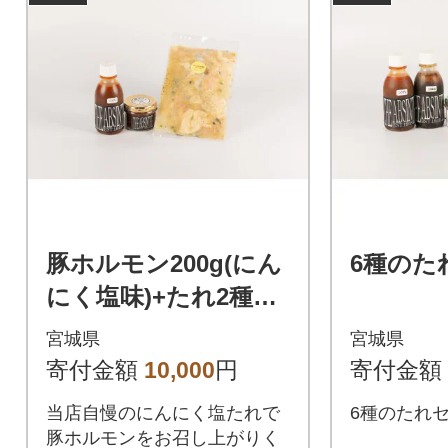
豚ホルモン200g(にん
6種のた
にく塩味)+たれ2種セ
ット
宮城県
宮城県
寄付金額
10,000
円
寄付金額
当店自慢のにんにく塩たれで
6種のたれ
豚ホルモンをお召し上がりく