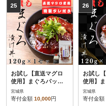
25
26
お試し【直送マグロ
お試し
使用】まぐろパッ
使用】
ク 特製漬けタレ付
ク 特製
宮城県
宮城県
き 120g×1パック
き 120
寄付金額
10,000
円
寄付金額