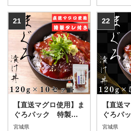
21
22
【直送マグロ使用】ま
【直送マ
ぐろパック 特製漬
ぐろパ
けタレ付き 120g×10
国風タレ
宮城県
宮城県