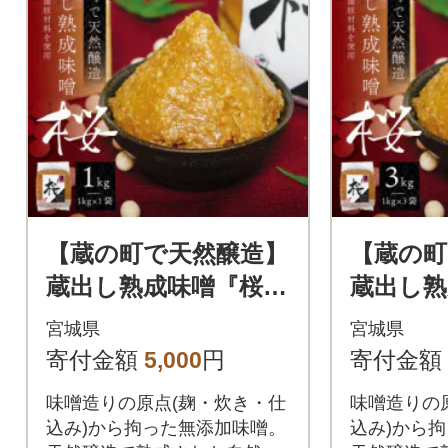
【蔵の町で天然醸造】
【蔵の町
蔵出し熟成味噌『桜』
蔵出し熟
1kg×1袋(無添加・国産
3kg(1
宮城県
宮城県
原材料)桜中味噌店
加・国産
寄付金額
5,000
円
寄付金額
味噌
味噌造りの原点(麹・炊き・仕
味噌造りの
込み)から拘った無添加味噌。
込み)から