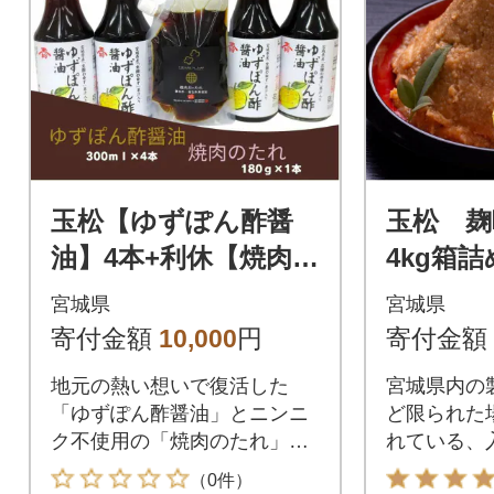
玉松【ゆずぽん酢醤
玉松 麹味
油】4本+利休【焼肉の
4kg箱詰
たれ】1本セット
宮城県
宮城県
寄付金額
10,000
円
寄付金額
地元の熱い想いで復活した
宮城県内の
「ゆずぽん酢醤油」とニンニ
ど限られた
ク不使用の「焼肉のたれ」の
れている、
セットです。
い味噌です
（0件）