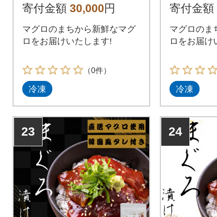
パック
5パック
寄付金額
30,000
円
寄付金額
マグロのまちから新鮮なマグ
マグロのま
ロをお届けいたします!
ロをお届け
（0件）
冷凍
冷凍
23
24