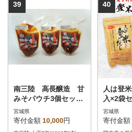
39
40
南三陸 高長醸造 甘
人は登米
みそパウチ3個セット
入×2袋
(250g×3個)
宮城県
宮城県
寄付金額
10,000
円
寄付金額