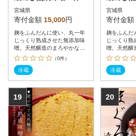
4kg×1袋(無添加・国産
5kg×1
宮城県
宮城県
原材料)桜中味噌店
原材料
寄付金額
15,000
円
寄付金額
麹をふんだんに使い、丸一年
麹をふんだ
じっくり熟成させた無添加味
じっくり熟
噌。天然醸造のまろやかな甘
噌。天然醸
みを味わえます。
みを味わえ
（0件）
冷蔵
冷蔵
19
20