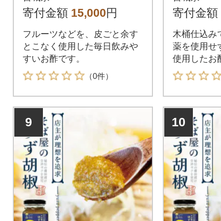
本
3
寄付金額
15,000
円
寄付金額
フルーツなどを、皮ごと余す
木桶仕込み
とこなく使用した毎日飲みや
薬を使用せ
すいお酢です。
使用したお
（0件）
9
10