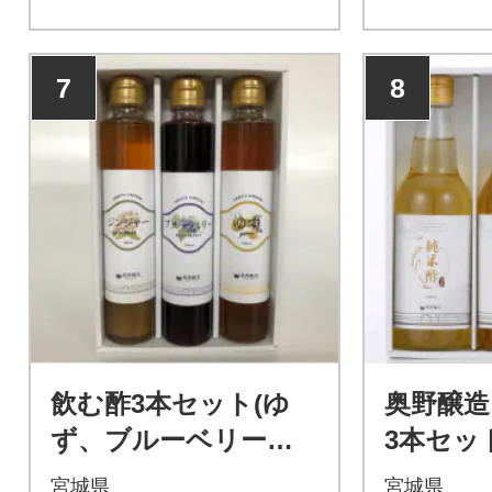
7
8
飲む酢3本セット(ゆ
奥野醸造
ず、ブルーベリー、
3本セッ
ジンジャー)200ml×3
米酢、玄米
宮城県
宮城県