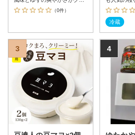
になる美味しさです。
した。
（0件）
冷蔵
3
4