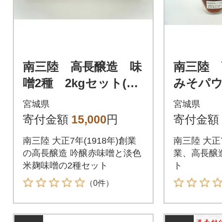
南三陸 高長醸造 味
南三陸 
噌2種 2kgセット(吟
みそパウ
醸赤味噌500g×2個
(350g×2)
宮城県
宮城県
淡色米麹味噌500g×2
寄付金額
15,000
円
寄付金額
個)
南三陸 大正7年(1918年)創業
南三陸 大正7
の高長醸造 吟醸赤味噌と淡色
業、高長醸
米麹味噌の2種セット
ト
（0件）