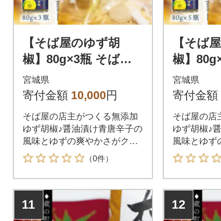
【そば屋のゆず胡
【そば
椒】80g×3瓶 そば屋
椒】80g
でリピーターが続出
でリピ
宮城県
宮城県
する秘伝の柚子胡椒
する秘伝
寄付金額
10,000
円
寄付金額
(無添加・宮城県産)
(無添加
そば屋の店主がつくる無添加
そば屋の店
ゆず胡椒♪醤油漬け青唐辛子の
ゆず胡椒♪
風味とゆずの爽やかさがクセ
風味とゆず
になる美味しさです。
になる美味
（0件）
11
12