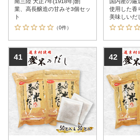
南三陸 大正7年(1918年)創
国内産の厳
業、高長醸造の甘みそ3個セッ
使用した香
ト
美味しいだ
ック
（0件）
41
42