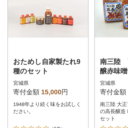
おためし自家製たれ9
南三陸 
種のセット
醸赤味噌 
ト(500g
宮城県
宮城県
寄付金額
15,000
円
寄付金額
1948年より続く味をお試しく
南三陸 大正7
ださい。
の高長醸造 
セット