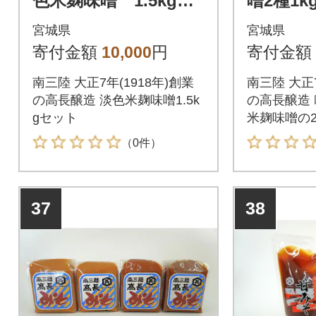
色米麹味噌 1.5kgセ
噌2種1k
ット(500g×3個)
噌500g
宮城県
宮城県
噌500g×
寄付金額
10,000
円
寄付金額
南三陸 大正7年(1918年)創業
南三陸 大正7
の高長醸造 淡色米麹味噌1.5k
の高長醸造
gセット
米麹味噌の
（0件）
37
38