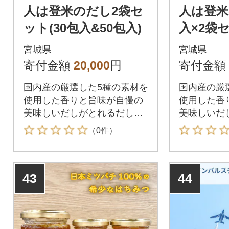
人は登米のだし2袋セ
人は登米
ット(30包入&50包入)
入×2袋
宮城県
宮城県
寄付金額
20,000
円
寄付金額
国内産の厳選した5種の素材を
国内産の厳
使用した香りと旨味が自慢の
使用した香
美味しいだしがとれるだしパ
美味しいだ
ック
ック
（0件）
43
44