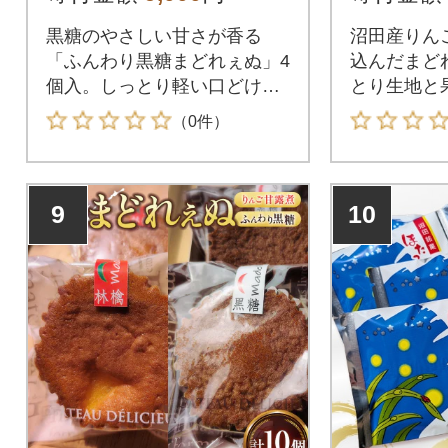
黒糖のやさしい甘さが香る
沼田産りん
「ふんわり黒糖まどれぇぬ」4
込んだまど
個入。しっとり軽い口どけで
とり生地と
おやつや手土産に最適な焼菓
さが広がる
（0件）
子です。
す。
9
10