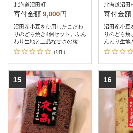
北海道沼田町
北海道沼田
寄付金額
9,000
円
寄付金額
沼田産小豆を使用したこだわ
沼田産小豆
りのどら焼き4個セット。ふん
りのどら焼
わり生地と上品な甘さの粒あ
んわり生地
んが相性抜群。おやつや手土
あんが相性
（0件）
産に最適な和菓子です。
土産に最適
15
16