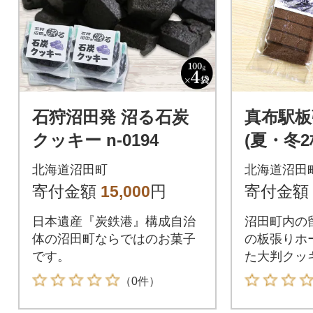
石狩沼田発 沼る石炭
真布駅板
クッキー n-0194
(夏・冬2
195
北海道沼田町
北海道沼田
寄付金額
15,000
円
寄付金額
日本遺産『炭鉄港』構成自治
沼田町内の
体の沼田町ならではのお菓子
の板張りホ
です。
た大判クッ
（0件）