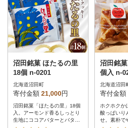
沼田銘菓 ほたるの里
沼田銘菓 
18個 n-0201
個入 n-0
北海道沼田町
北海道沼田
寄付金額
21,000
円
寄付金額
沼田銘菓「ほたるの里」18個
ホクホクか
入。アーモンド香るしっとり
酸っぱいり
生地にココアバターとバター
せ。素朴で
の風味が調和。やさしい甘さ
手作りパイ