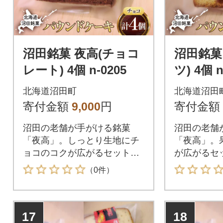
沼田銘菓 夜高(チョコ
沼田銘菓
レート) 4個 n-0205
ツ) 4個 n
北海道沼田町
北海道沼田
寄付金額
9,000
円
寄付金額
沼田の老舗が手がける銘菓
沼田の老舗
「夜高」。しっとり生地にチ
「夜高」。
ョコのコクが広がるセット。
が広がるセ
贈り物にも最適な味わいで
最適な味わ
（0件）
す。
17
18