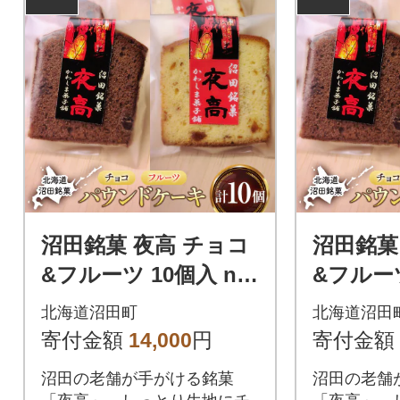
沼田銘菓 夜高 チョコ
沼田銘菓
&フルーツ 10個入 n-0
&フルーツ
207
208
北海道沼田町
北海道沼田
寄付金額
14,000
円
寄付金額
沼田の老舗が手がける銘菓
沼田の老舗