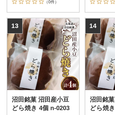
（0件）
で、贈答にもぴったりの上品
る人気の和
な焼菓子です。
す。
13
14
沼田銘菓 沼田産小豆
沼田銘菓
どら焼き 4個 n-0203
どら焼き 1