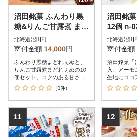
沼田銘菓 ふんわり黒
沼田銘菓
糖&りんご甘露煮 ま
12個 n-0
どれぇぬ 10個入 n-01
北海道沼田町
北海道沼田
99
寄付金額
14,000
円
寄付金額
ふんわり黒糖まどれぇぬと、
沼田銘菓「
りんご甘露煮まどれぇぬの10
入。アーモ
個セット。コクのある甘さと
生地にココ
果実の風味が楽しめる、しっ
の風味が調
（0件）
とりおいしい詰合せです。
で、贈答に
な焼菓子で
11
12