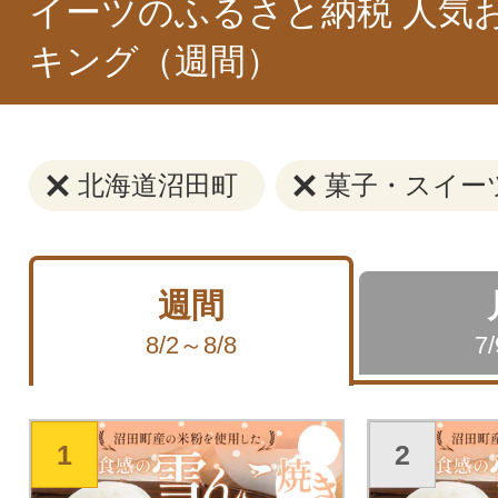
イーツのふるさと納税 人気
キング（週間）
北海道沼田町
菓子・スイー
週間
8/2～8/8
7
1
2