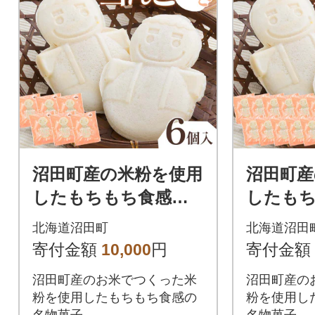
沼田町産の米粉を使用
沼田町産
したもちもち食感の
したも
雪んこ焼き(6個入)北
雪んこ焼
北海道沼田町
北海道沼田
海道産 n-0187
海道産 n-
寄付金額
10,000
円
寄付金額
沼田町産のお米でつくった米
沼田町産の
粉を使用したもちもち食感の
粉を使用し
名物菓子
名物菓子