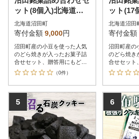
沼田銘菓詰め合わせセ
沼田銘菓
ット(8個入)北海道産
ット(1
n-0185
n-0186
北海道沼田町
北海道沼田
寄付金額
9,000
円
寄付金額
沼田町産の小豆を使った人気
沼田町産の
のどら焼きが入ったお菓子詰
のどら焼き
合せセット、贈答用にもどう
合せセット
ぞ
ぞ
（0件）
5
6