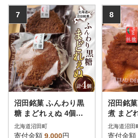
7
8
沼田銘菓 ふんわり黒
沼田銘菓
糖 まどれぇぬ 4個入
煮 まどれぇ
n-0197
n-0198
北海道沼田町
北海道沼田
寄付金額
9,000
円
寄付金額