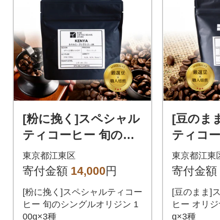
[粉に挽く]スペシャル
[豆のま
ティコーヒー 旬のシ
ティコー
ングルオリジン 100g
ナルブレン
東京都江東区
東京都江東
×3種【kt054-006-2】
種【kt05
寄付金額
14,000
円
寄付金額
[粉に挽く]スペシャルティコー
[豆のまま]
ヒー 旬のシングルオリジン 1
ヒー オリジ
00g×3種
g×3種