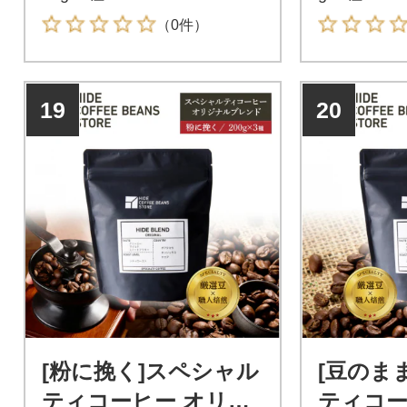
（0件）
19
20
[粉に挽く]スペシャル
[豆のま
ティコーヒー オリジ
ティコー