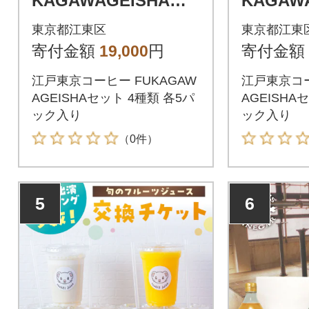
KAGAWAGEISHAセ
KAGAW
ット 4種類各5パック
ット 3
東京都江東区
東京都江東
入り 【kt011-003】
入り 【kt
寄付金額
19,000
円
寄付金額
江戸東京コーヒー FUKAGAW
江戸東京コー
AGEISHAセット 4種類 各5パ
AGEISHA
ック入り
ック入り
（0件）
5
6