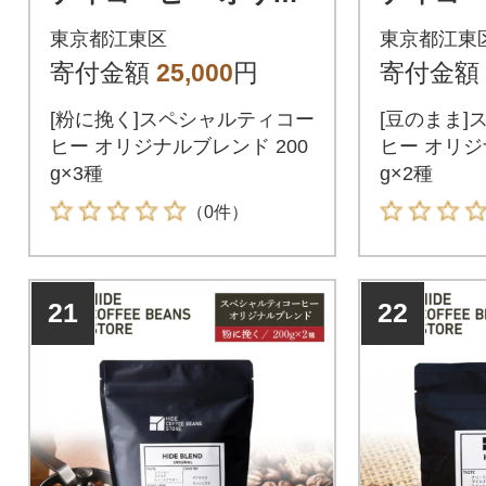
ナルブレンド 200g×3
ナルブレン
東京都江東区
東京都江東
種【kt054-001-2】
種【kt05
寄付金額
25,000
円
寄付金額
[粉に挽く]スペシャルティコー
[豆のまま]
ヒー オリジナルブレンド 200
ヒー オリジ
g×3種
g×2種
（0件）
21
22