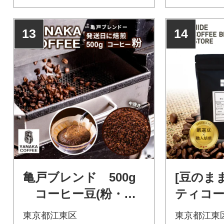
13
14
亀戸ブレンド 500g
[豆のま
コーヒー豆(粉・中
ティコー
挽き) 【kt071-002】
ングルオ
東京都江東区
東京都江東