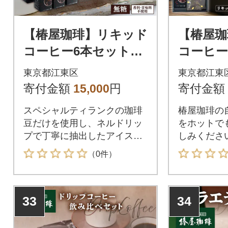
【椿屋珈琲】リキッド
【椿屋珈
コーヒー6本セット
コーヒ
【kt093-002】
コーヒ
東京都江東区
東京都江東
【kt093
寄付金額
15,000
円
寄付金額
スペシャルティランクの珈琲
椿屋珈琲の
豆だけを使用し、ネルドリッ
をホットで
プで丁寧に抽出したアイスコ
しみくださ
ーヒーです。椿屋珈琲ならで
（0件）
はのどっしりとした苦みとコ
クがご自宅でお楽しみいただ
けます。
33
34