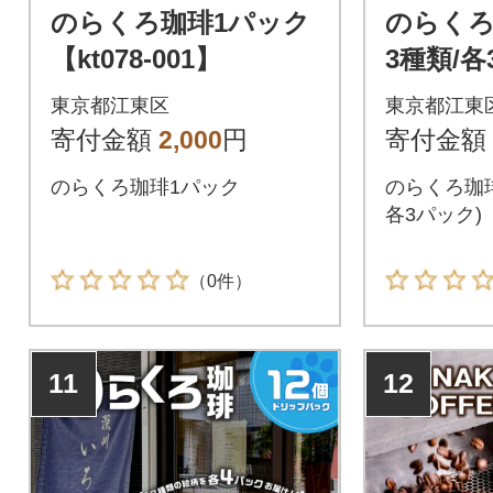
のらくろ珈琲1パック
のらくろ
【kt078-001】
3種類/各
078-002
東京都江東区
東京都江東
寄付金額
2,000
円
寄付金額
のらくろ珈琲1パック
のらくろ珈琲
各3パック)
（0件）
11
12