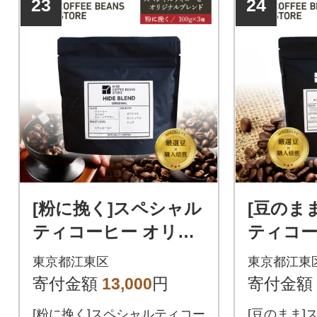
23
24
[粉に挽く]スペシャル
[豆のま
ティコーヒー オリジ
ティコー
ナルブレンド 100g×3
ングルオ
東京都江東区
東京都江東
種【kt054-003-2】
×3種【kt
寄付金額
13,000
円
寄付金額
[粉に挽く]スペシャルティコー
[豆のまま]