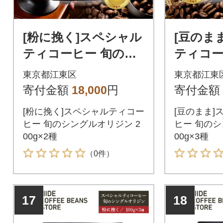
[粉に挽く]スペシャル
[豆のま
ティコーヒー 旬のシ
ティコー
ングルオリジン 200g
ングルオ
東京都江東区
東京都江東
×2種【kt054-005-2】
×3種【kt
寄付金額
18,000
円
寄付金額
[粉に挽く]スペシャルティコー
[豆のまま]
ヒー 旬のシングルオリジン 2
ヒー 旬のシ
00g×2種
00g×3種
（0件）
17
18