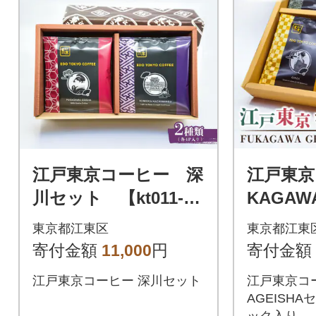
江戸東京コーヒー 深
江戸東京
川セット 【kt011-00
KAGAW
1】
ット 4
東京都江東区
東京都江東
入り 【kt
寄付金額
11,000
円
寄付金額
江戸東京コーヒー 深川セット
江戸東京コー
AGEISHA
ック入り