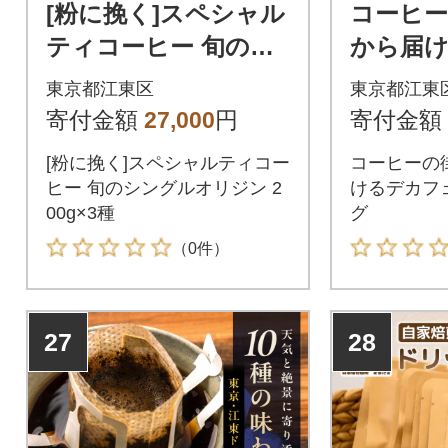
[粉に挽く]スペシャル
コーヒー
ティコーヒー 旬のシ
から届
ングルオリジン 200g
のドリッ
東京都江東区
東京都江東
×3種【kt054-004-2】
t055-00
寄付金額
27,000
円
寄付金額
[粉に挽く]スペシャルティコー
コーヒーの
ヒー 旬のシングルオリジン 2
けるデカフ
00g×3種
グ
（0件）
27
28