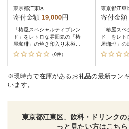
【kt093-001-2】
【kt093-
東京都江東区
東京都江東
寄付金額
19,000
円
寄付金額
「椿屋スペシャルティブレン
「椿屋スペ
ド」をレトロな雰囲気の「椿
ド」をレト
屋珈琲」の焼き印入り木樽に
屋珈琲」の
詰めました。バランスのいい
詰めました
（0件）
味わいとクリアな後味がどな
味わいとク
たにも愛される椿屋珈琲の看
たにも愛さ
板ブレンドです。
板ブレンド
※現時点で在庫があるお礼品の最新ラン
います。
東京都江東区、飲料・ドリンクの
っと見たい方はこちら