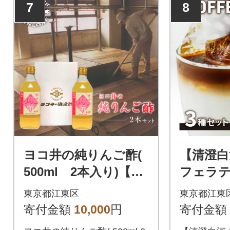
7
8
ヨコ井の純りんご酢(
【清澄白
500ml 2本入り)【kt0
フェラ
08-003】
スミコ
東京都江東区
東京都江東
ス」3種セ
寄付金額
10,000
円
寄付金額
9-001】