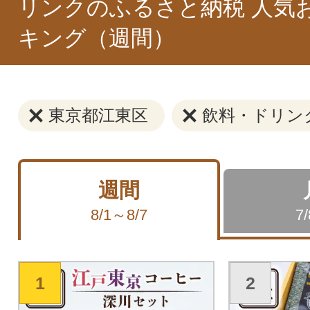
リンクのふるさと納税 人気
キング（週間）
東京都江東区
飲料・ドリン
週間
8/1～8/7
7
1
2