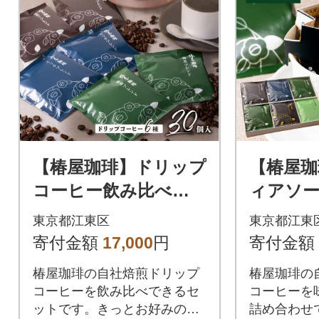
【椿屋珈琲】ドリップ
【椿屋珈
コーヒー飲み比べセ
ィアソー
ット(30個入り) 【kt
コーヒー
東京都江東区
東京都江東
093-005】
【kt093
寄付金額
17,000
円
寄付金額
椿屋珈琲の自社焙煎ドリップ
椿屋珈琲の
コーヒーを飲み比べできるセ
コーヒーを
ットです。きっとお好みの味
詰め合わせ