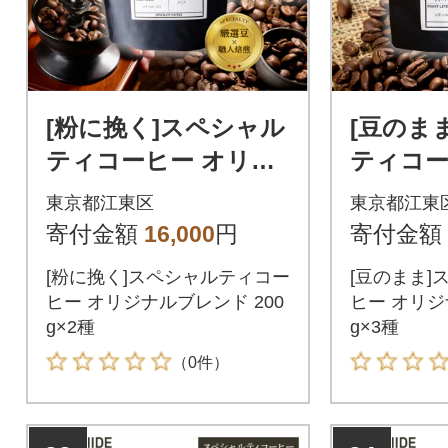
[粉に挽く]スペシャル
[豆のま
ティコーヒー オリジ
ティコー
ナルブレンド 200g×2
ナルブレン
東京都江東区
東京都江東
種【kt054-002-2】
種【kt05
寄付金額
16,000
円
寄付金額
[粉に挽く]スペシャルティコー
[豆のまま]
ヒー オリジナルブレンド 200
ヒー オリジ
g×2種
g×3種
（0件）