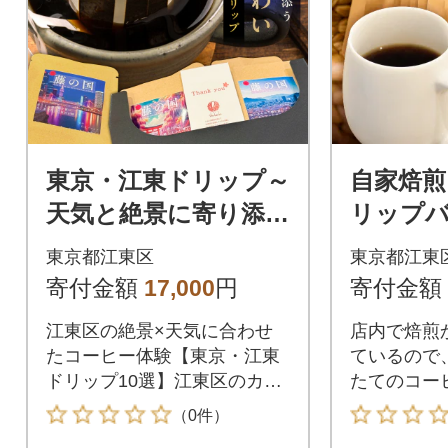
東京・江東ドリップ～
自家焙煎
天気と絶景に寄り添う
リップバ
10種の味わい～【kt08
ット 【kt
東京都江東区
東京都江東
5-001】
寄付金額
17,000
円
寄付金額
江東区の絶景×天気に合わせ
店内で焙煎
たコーヒー体験【東京・江東
ているので
ドリップ10選】江東区のカフ
たてのコー
ェ、「カフェ・パークサイ
ッグに詰め
（0件）
ド」から地域の魅力と感性を