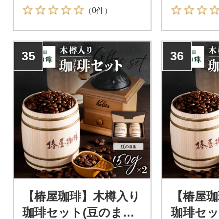
が見つかるはず!
す。
（0件）
35
36
【椿屋珈琲】木樽入り
【椿屋珈
珈琲セット(豆のまま)
珈琲セッ