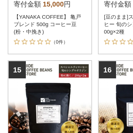
×2種【kt
寄付金額
15,000
円
寄付金額
【YANAKA COFFEE】 亀戸
[豆のまま]
ブレンド 500g コーヒー豆
ヒー 旬のシ
(粉・中挽き)
00g×2種
（0件）
15
16