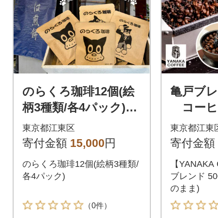
のらくろ珈琲12個(絵
亀戸ブレ
柄3種類/各4パック)
コーヒ
【kt078-003】
ま) 【kt
東京都江東区
東京都江東
寄付金額
15,000
円
寄付金額
のらくろ珈琲12個(絵柄3種類/
【YANAKA
各4パック)
ブレンド 50
のまま)
（0件）