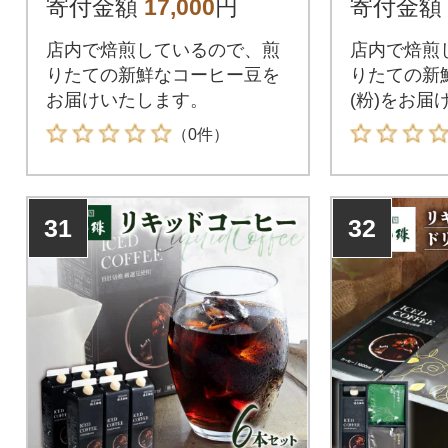
寄付金額
17,000
円
寄付金額
店内で焙煎しているので、煎
店内で焙煎
りたての新鮮なコーヒー豆を
りたての新
お届けいたします。
(粉)をお届
（0件）
31
32