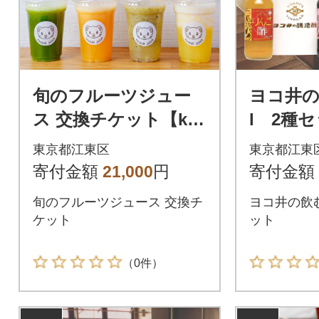
旬のフルーツジュー
ヨコ井の
ス 交換チケット【kt0
l 2種セ
36-001】
001】
東京都江東区
東京都江東
寄付金額
21,000
円
寄付金額
旬のフルーツジュース 交換チ
ヨコ井の飲む酢
ケット
ット
（0件）