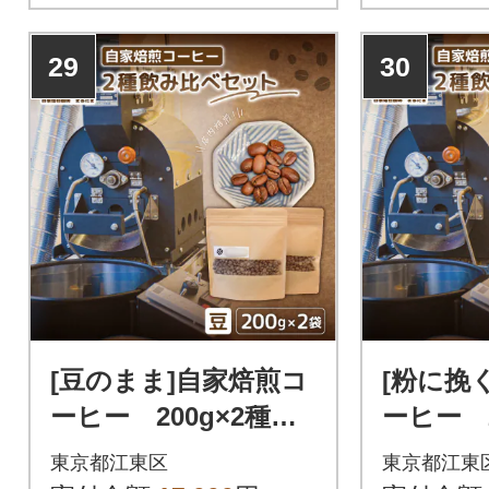
届けるスペシャルセット
29
30
[豆のまま]自家焙煎コ
[粉に挽
ーヒー 200g×2種飲
ーヒー 2
み比べセット 【kt091
み比べセッ
東京都江東区
東京都江東
-002-1】
-002-2】