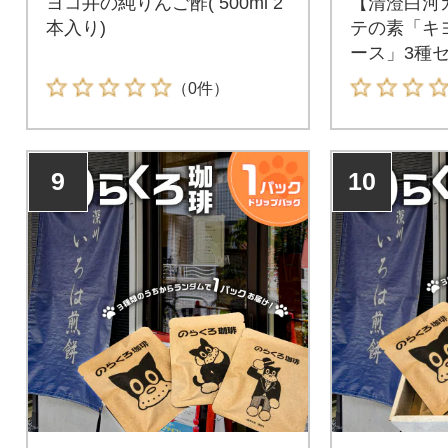
ヨコ井の純りんご酢( 500ml 2
【清澄白河
本入り)
テの素「キ
ース」3種
（0件）
9
10