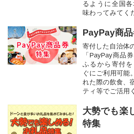
るように全国各
味わってみてく
PayPay商
寄付した自治体
「PayPay商
ふるから寄付を
ぐにご利用可能
れた際の飲食、
ティ等でご活用
大勢でも楽
特集