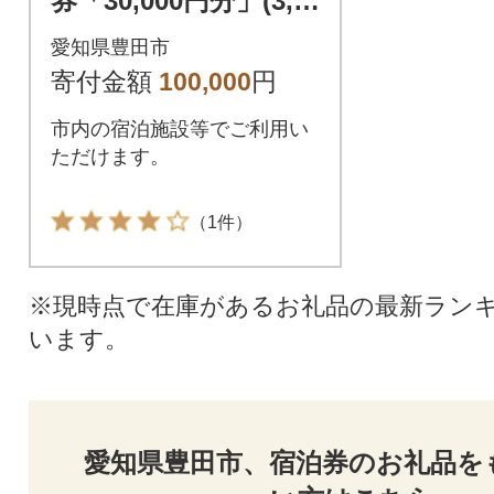
券「30,000円分」(3,0
00円券×10枚)
愛知県豊田市
寄付金額
100,000
円
市内の宿泊施設等でご利用い
ただけます。
（1件）
※現時点で在庫があるお礼品の最新ラン
います。
愛知県豊田市、宿泊券のお礼品を