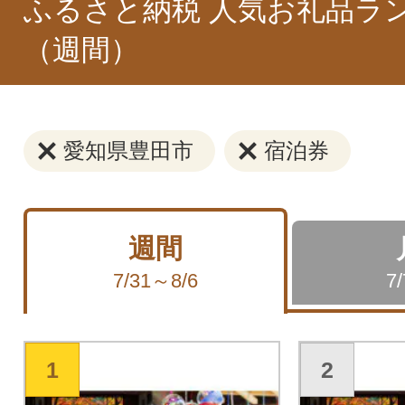
ふるさと納税 人気お礼品ラ
（週間）
愛知県豊田市
宿泊券
週間
7/31～8/6
7
1
2