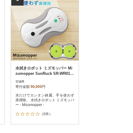
水拭きロボット ミズモッパー Mi
zumopper SunRuck SR-WR010-
GY
宮城県
寄付金額
90,000
円
水だけでカンタン綺麗、手を使わず
床掃除。 水拭きロボット ミズモッパ
ー - Mizumopper -
（0件）