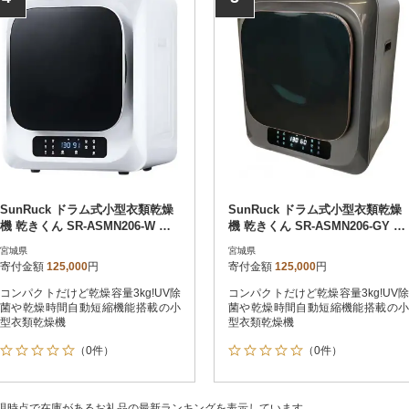
SunRuck ドラム式小型衣類乾燥
SunRuck ドラム式小型衣類乾燥
機 乾きくん SR-ASMN206-W ホ
機 乾きくん SR-ASMN206-GY グ
ワイト
レー
宮城県
宮城県
寄付金額
125,000
円
寄付金額
125,000
円
コンパクトだけど乾燥容量3kg!UV除
コンパクトだけど乾燥容量3kg!UV除
菌や乾燥時間自動短縮機能搭載の小
菌や乾燥時間自動短縮機能搭載の小
型衣類乾燥機
型衣類乾燥機
（0件）
（0件）
現時点で在庫があるお礼品の最新ランキングを表示しています。