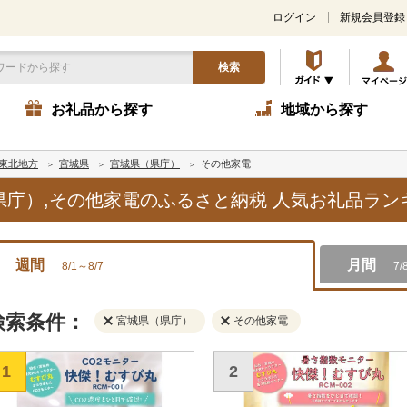
ログイン
新規会員登録
検索
お礼品から探す
地域から探す
東北地方
宮城県
宮城県（県庁）
その他家電
（県庁）,その他家電のふるさと納税 人気お礼品ラ
週間
月間
8/1～8/7
7/
検索条件：
宮城県（県庁）
その他家電
1
2