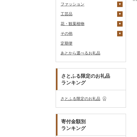
ファッション
タオル
釣り
スキンケア
机・テーブル
布団
ゴルフボール
その他旅行券
水族館
工芸品
文房具・印鑑
サイクリング
シャンプー・リンス
鞄・バッグ
椅子・チェア・ソファ
枕
泉州タオル
ゴルフクラブ
化粧水・乳液・美容液
動物園
花・観葉植物
食器
アウトドア・キャンプ
石鹸・ボディーソープ
洋服
織物
その他家具・インテリ
毛布
その他タオル
ボールペン
ゴルフウェア
洗顔
トートバッグ・ショル
釣り
ア
ダーバッグ
その他
キッチン用品
その他スポーツ
入浴剤
和服
陶器・漆器
観葉植物・苗木
タオルケット
ノート・ファイル
グラス・カップ
その他ゴルフ
その他スキンケア
女性・レディース
本場奄美大島紬
ダイビング
キャリーバッグ・スー
定期便
日用品
アロマ
靴・履物
その他装飾品・工芸品
花
地域サービス
その他寝具
印鑑
タンブラー
包丁
ウェア・ユニフォーム
男性・メンズ
その他織物
信楽焼
ツケース
スキーチケット・リフト
あとから選べるお礼品
楽器・器材
プロテイン
アクセサリー
盆栽・その他
その他
その他文房具
箸
フライパン
洗剤
その他スポーツ
子供・ベビー
靴・シューズ
唐津焼
数珠
胡蝶蘭
券
その他鞄・バッグ
本・CD・DVD
その他美容
その他服飾小物
スプーン・フォーク・
鍋
トイレットペーパー
その他洋服
スリッパ・下駄・草履
ペンダント・ネックレ
備前焼
工芸品
造花・プリザーブドフ
ゴルフプレー券
ナイフ
ス
ラワー
おもちゃ・ぬいぐるみ
まな板
ティッシュ
その他靴・履物
財布
美濃焼
播州そろばん
花火大会チケット
GDOふるさとゴルフ
さとふる限定のお礼品
皿・椀
ピアス・イヤリング
その他花
プレークーポン
ランキング
ご当地キャラクター
土鍋
その他日用品
ショール・ストール
村上木彫堆朱
美濃和紙
カタログギフト
弁当箱
真珠・パール
その他のゴルフプレー
ベビー用品
その他キッチン用品
ネクタイ・ベルト
その他陶器・漆器
民芸品
その他体験・チケット
券
その他食器
その他アクセサリー
さとふる限定のお礼品
ペット用品
マフラー・手袋
防災グッズ
その他服飾小物
寄付金額別
その他雑貨
ランキング