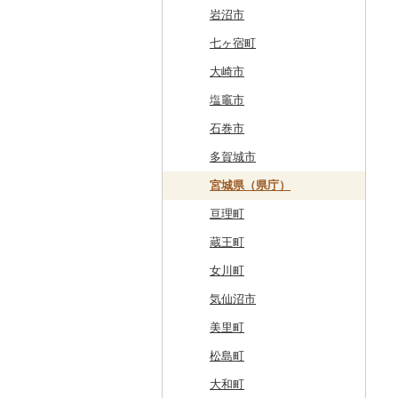
南富良野町
新郷村
田野畑村
岩沼市
上富良野町
横浜町
盛岡市
七ヶ宿町
和寒町
野辺地町
遠野市
大崎市
紋別市
佐井村
奥州市
塩竈市
乙部町
六戸町
雫石町
石巻市
根室市
五所川原市
岩手県（県庁）
多賀城市
三笠市
平川市
一関市
宮城県（県庁）
東川町
蓬田村
久慈市
亘理町
厚真町
中泊町
西和賀町
蔵王町
奥尻町
外ヶ浜町
北上市
女川町
網走市
つがる市
平泉町
気仙沼市
浦河町
弘前市
洋野町
美里町
広尾町
鰺ヶ沢町
大船渡市
松島町
中札内村
むつ市
山田町
大和町