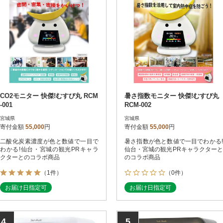
CO2モニター 快傑!むすび丸 RCM
暑さ指数モニター 快傑!むすび丸
-001
RCM-002
宮城県
宮城県
寄付金額
55,000
円
寄付金額
55,000
円
二酸化炭素濃度が色と数値で一目で
暑さ指数が色と数値で一目でわかる!
わかる!仙台・宮城の観光PRキャラ
仙台・宮城の観光PRキャラクターと
クターとのコラボ商品
のコラボ商品
（1件）
（0件）
お届け日指定可
お届け日指定可
4
5