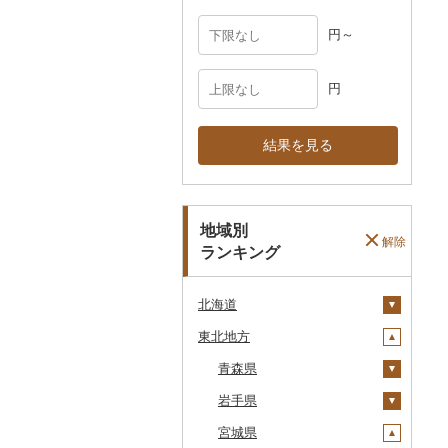
円～
円
結果を見る
地域別
解除
ランキング
北海道
東北地方
安平町
八雲町
青森県
鹿部町
岩手県
十和田市
江差町
宮城県
大鰐町
宮古市