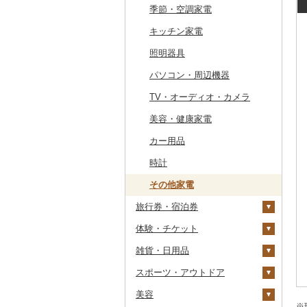
干物
すいか
きのこ
ウイスキー
その他飲料・ジュース
ゼリー
パスタ
鍋
塩
季節・空調家電
常陸牛
その他鶏肉
しじみ
イワシ
タコ
海苔
あきたこまち
みかん
自然薯
その他日本酒
黒糖焼酎
白ワイン
ドリップ
静岡茶
みかんジュース（オレ
飲料
シュウマイ
カレー
ンジジュース）
その他魚介・加工品
キウイ
その他野菜
リキュール・洋酒
チョコレート
ひやむぎ
ピザ
醤油
キッチン家電
上州牛
サザエ
カツオ
わかめ
ししゃも
ひとめぼれ
レモン
レンコン
しいたけ
その他焼酎
赤ワイン
足柄茶
茶葉・ティーバッグ
野菜ジュース
コロッケ
シチュー
肉
その他果汁飲料
柿（カキ）
甘酒
カステラ
そうめん
レトルト
味噌
照明器具
飛騨牛
はまぐり
金目鯛
ひじき
その他干物
しらす・ちりめん
ミルキークィーン
不知火・デコポン
にんにく・生姜
松茸
山菜
シャンパン・スパーク
知覧茶
炭酸飲料
その他惣菜
魚
リングワイン
ドライフルーツ
ノンアルコール
アイス・ジェラート
その他麺
スープ
酢
パソコン・周辺機器
近江牛
その他貝
クエ
その他海苔・海藻
かまぼこ・練り製品
ななつぼし
せとか
その他根菜
その他きのこ
かぼちゃ
八女茶
豆乳
その他鍋
その他ワイン
その他果物
その他酒
その他洋菓子
豆腐・納豆
だし
TV・オーディオ・カメラ
神戸牛・神戸ビーフ
くじら
その他魚介・加工品
その他米
文旦
干し柿
茄子
その他茶
その他飲料・ジュース
煎餅・おかき
漬物
食用油
美容・健康家電
但馬牛
サバ
まどんな
干し芋
びわ
レタス
豆腐
羊羹
缶詰・瓶詰
はちみつ
カー用品
土佐あかうし
さんま
ポンカン
その他ドライフルーツ
ブルーベリー
その他野菜
納豆
梅干
えごま油
饅頭
乾物
ドレッシング
時計
佐賀牛
鯛
その他柑橘
パイナップル
キムチ
肉
オリーブオイル
大福
燻製（スモーク）
その他調味料
その他家電
長崎和牛
のどぐろ
栗
その他漬物
魚
ごま油
旅行券・宿泊券
その他和菓子
おせち
あか牛
ふぐ
その他果物
果物
その他食用油
みりん
体験・チケット
その他加工品
旅行券
宮崎牛
ブリ
ジャム
ケチャップ
雑貨・日用品
宿泊券
PayPay商品券
その他牛肉（精肉）
ほっけ
その他缶詰・瓶詰
こしょう
JTBふるさと旅行クー
ポン（Eメール発行）
スポーツ・アウトドア
食事券
家具・インテリア
その他鮮魚
その他調味料
JTBふるさと旅行券
美容
温泉・サウナ・スパ利用
寝具
ゴルフ
タンス
（紙券）
※
券