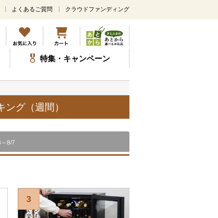
よくあるご質問
クラウドファンディング
メ
イ
ン
コ
ン
特集・キャンペーン
テ
ン
ツ
に
ス
ンキング（週間）
キ
ッ
プ
8～8/7
3