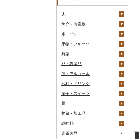
肉
魚介・海産物
牛肉（精肉）
米・パン
牛肉（加工品）
カニ
ステーキ
果物・フルーツ
豚肉（精肉）
エビ
米
すき焼き
ハンバーグ
ズワイガニ
野菜
豚肉（加工品）
いくら
雑穀
ぶどう・マスカット
しゃぶしゃぶ
もつ鍋
ステーキ
タラバガニ
甘エビ
精米
卵・乳製品
鶏肉
うに
餅
いちご
いも
焼肉
ローストビーフ
すき焼き
ハンバーグ
毛ガニ
ボタンエビ
無洗米
巨峰
酒・アルコール
鹿肉
明太子・たらこ
その他穀物加工品
りんご
トマト
卵
牛タン
ビーフジャーキー
しゃぶしゃぶ
もつ鍋
鶏肉（精肉）
かにしゃぶ
伊勢海老
玄米
ナガノパープル
じゃがいも
飲料・ドリンク
馬肉
その他魚卵
パン
もも
玉ねぎ
チーズ
ビール・発泡酒
和牛
その他牛肉（加工品）
焼肉
ハム
ハム・ソーセージ
その他カニ
その他エビ
明太子
金芽米
ピオーネ
さつまいも
フルーツトマト
菓子・スイーツ
羊肉・ラム肉（ジンギス
貝
メロン
ねぎ
ヨーグルト
日本酒
水・ミネラルウォーター
黒毛和牛
アグー豚
ソーセージ・ウインナ
唐揚げ
たらこ
数の子
ゆめぴりか
デラウェア
その他いも
ミニトマト
ビール
カン）
ー
麺
うなぎ
さくらんぼ
とうもろこし
牛乳
焼酎
コーヒー・コーヒー豆
ケーキ
白老牛
その他豚肉（精肉）
中津からあげ
からすみ
帆立（ホタテ）
つや姫
シャインマスカット
その他トマト
発泡酒
純米大吟醸
鴨肉
ベーコン・サラミ
惣菜・加工品
鮮魚
梨
根菜
バター
梅酒
茶
クッキー
ラーメン
仙台牛
水炊き
キャビア
鮑（アワビ）
コシヒカリ
その他ぶどう・マスカ
地ビール・クラフトビ
純米吟醸
芋焼酎
飲料
猪肉
その他豚肉（加工品）
ット
ール
調味料
イカ・タコ
マンゴー
アスパラガス
その他乳製品
泡盛
果汁飲料
焼き菓子
うどん
惣菜
米沢牛
地鶏
その他魚卵
牡蠣（カキ）
鮭・サーモン
はえぬき
和梨
人参
大吟醸
麦焼酎
コーヒー豆
飲料
その他肉・加工品
家電製品
海苔・海藻
みかん・柑橘
豆
ワイン
紅茶
プリン
そば
カレー・シチュー
砂糖
山形牛
赤鶏さつま
あさり
マグロ
イカ
さがびより
洋梨・ラフランス
大根
吟醸
米焼酎
粉
茶葉・ティーバッグ
りんごジュース
餃子