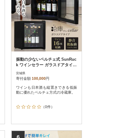
振動の少ないペルチェ式 SunRuc
k ワインセラー ガラスドアタイプ
SR-W416-K
宮城県
寄付金額
100,000
円
ワインも日本酒も縦置きできる低振
動に優れたペルチェ方式の冷蔵庫。
（0件）
6