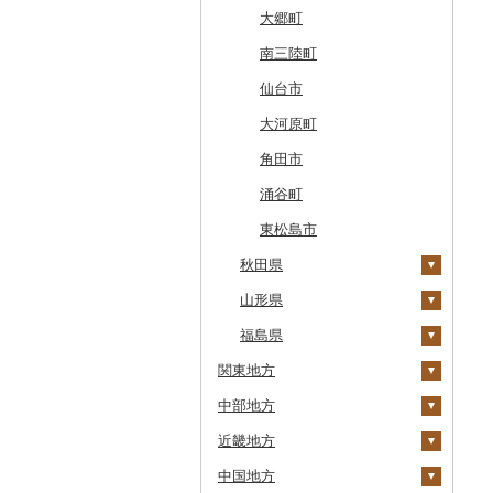
滝川市
田舎館村
大槌町
大郷町
比布町
青森県（県庁）
南三陸町
鶴居村
三沢市
仙台市
釧路市
西目屋村
大河原町
苫前町
角田市
当別町
涌谷町
占冠村
東松島市
上士幌町
秋田県
平取町
山形県
大潟村
七飯町
福島県
横手市
村山市
関東地方
北見市
能代市
尾花沢市
天栄村
中部地方
登別市
茨城県
小坂町
上山市
広野町
近畿地方
訓子府町
栃木県
新潟県
仙北市
河北町
鏡石町
土浦市
中国地方
室蘭市
群馬県
富山県
三重県
井川町
酒田市
須賀川市
取手市
那須塩原市
十日町市