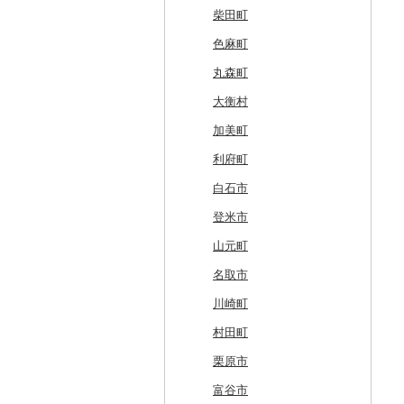
白老町
南部町
軽米町
柴田町
せたな町
五戸町
岩手町
色麻町
旭川市
藤崎町
矢巾町
丸森町
森町
六ヶ所村
釜石市
大衡村
稚内市
東北町
野田村
加美町
標津町
三戸町
普代村
利府町
清里町
東通村
一戸町
白石市
北斗市
黒石市
陸前高田市
登米市
留萌市
おいらせ町
紫波町
山元町
白糠町
鶴田町
滝沢市
名取市
釧路町
階上町
住田町
川崎町
名寄市
深浦町
葛巻町
村田町
美唄市
青森市
花巻市
栗原市
厚岸町
田子町
岩泉町
富谷市